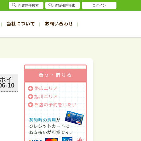
売買物件検索
賃貸物件検索
ログイン
当社について
お問い合わせ
賃貸
賃貸
サイト
事例
退去受付（帯広店）
会社概要
クイック売却査定
お問合せ
退去受付（旭川店）
採用情報
一覧
一覧
帯広の1R～1K賃貸
旭川の1R～1K賃貸
ート
ート
帯広の1DK～1LDK賃貸
旭川の1DK～1LDK賃貸
ション
ション
帯広の2K～2LDK賃貸
旭川の2K～2LDK賃貸
買う・借りる
ポイ
建て
建て
帯広の3K～3LDK賃貸
旭川の3K～3LDK賃貸
06-10
帯広エリア
所
所
帯広の4K以上賃貸
旭川の4K以上賃貸
旭川エリア
お店の予約をしたい