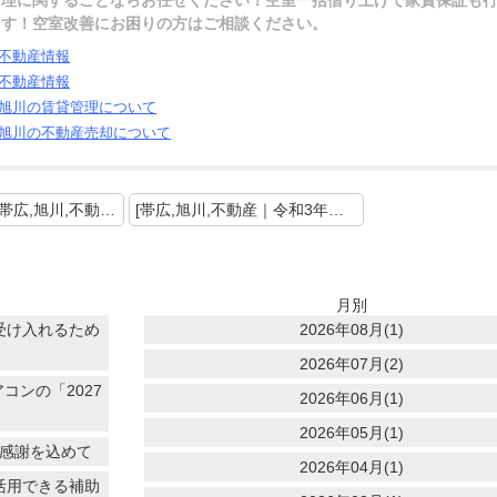
管理に関することならお任せください！空室一括借り上げで家賃保証も
ます！空室改善にお困りの方はご相談ください。
不動産情報
不動産情報
旭川の賃貸管理について
旭川の不動産売却について
＜ 前の記事 [帯広,旭川,不動産｜建物の点検を実施しましょう]
[帯広,旭川,不動産｜令和3年地価公示の結果及び動向について] 次の記事 ＞
月別
受け入れるため
2026年08月(1)
2026年07月(2)
コンの「2027
2026年06月(1)
2026年05月(1)
に感謝を込めて
2026年04月(1)
活用できる補助