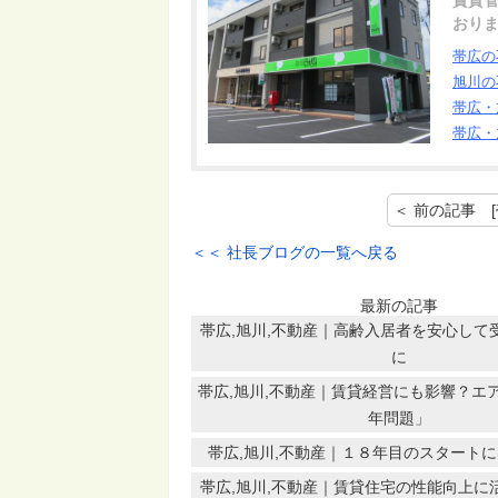
賃貸
おり
帯広の
旭川の
帯広・
帯広・
＜＜ 社長ブログの一覧へ戻る
最新の記事
帯広,旭川,不動産｜高齢入居者を安心して
に
帯広,旭川,不動産｜賃貸経営にも影響？エア
年問題」
帯広,旭川,不動産｜１８年目のスタート
帯広,旭川,不動産｜賃貸住宅の性能向上に