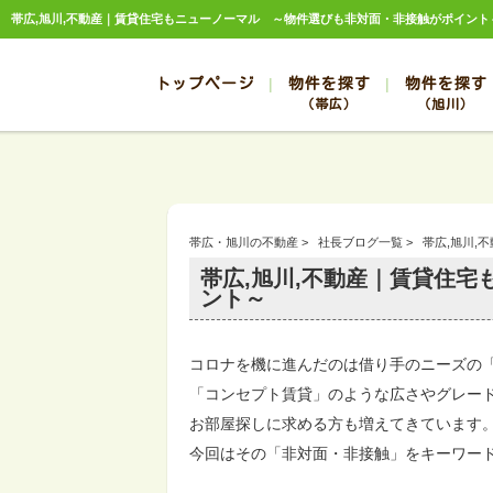
トップページ
物件を探す
物件を探す
（帯広）
（旭川）
総合お問合せ
お知らせ
賃貸管理について
選ばれる理由
管理のお問合せ
スタッフ紹介
帯広
旭川
帯広
旭川
帯広・旭川の不動産
>
社長ブログ一覧
>
帯広,旭川,
帯広
旭川
帯広,旭川,不動産｜賃貸住
帯広
旭川
ント～
帯広
旭川
コロナを機に進んだのは借り手のニーズの「
「コンセプト賃貸」のような広さやグレー
お部屋探しに求める方も増えてきています
今回はその「非対面・非接触」をキーワー