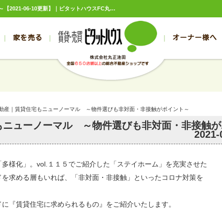
帯広,旭川,不動産｜賃貸住宅もニューノーマル ～物件選びも非対面・非接触がポイント～【2021-06-10更新】｜ピタットハウスFC丸正池田
家を売る
オーナー様へ
売買
売買
売却実績一覧
空き家管理
スタッフブログ
売却のお問合せ
管理物件ギャラリー
売却のご相談
入居者様ページ
お客様の声
不動産売却査定
リフォーム
の売買物件一覧
の売買物件一覧
帯広の1000万円以下
旭川の1000万円以下
帯広の賃貸物件
旭川の賃貸物件
の新築一戸建て
の新築一戸建て
帯広の1000万～2000万円
旭川の1000万～2000万円
帯広の賃貸アパ
旭川の賃貸アパ
不動産｜賃貸住宅もニューノーマル ～物件選びも非対面・非接触がポイント～
の中古一戸建て
の中古一戸建て
帯広の2000万～3000万円
旭川の2000万～3000万円
帯広の賃貸マン
旭川の賃貸マン
宅もニューノーマル ～物件選びも非対面・非接触が
の土地
の土地
帯広の3000万～4000万円
旭川の3000万～4000万円
帯広の賃貸一戸
旭川の賃貸一戸
2021-
の中古マンション
の中古マンション
帯広の4000万以上
旭川の4000万以上
帯広の賃貸事務
旭川の賃貸事務
多様化」。vol.１１５でご紹介した「ステイホーム」を充実させた
ドを求める層もいれば、「非対面・非接触」といったコロナ対策を
。
ドに『賃貸住宅に求められるもの』をご紹介いたします。