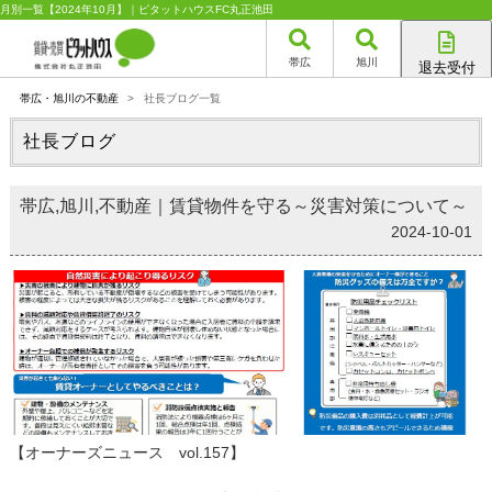
月別一覧【2024年10月】｜ピタットハウスFC丸正池田
帯広
旭川
退去受付
帯広店
帯広・旭川の不動産
>
社長ブログ一覧
旭川店
社長ブログ
帯広,旭川,不動産｜賃貸物件を守る～災害対策について～
2024-10-01
【オーナーズニュース vol.157】