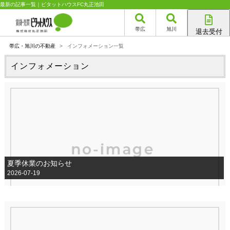
最新の記事一覧｜ピタットハウスFC丸正池田
帯広
旭川
退去受付
帯広店
帯広・旭川の不動産
>
インフォメーション一覧
旭川店
インフォメーション
夏季休業のお知らせ
2026-07-19