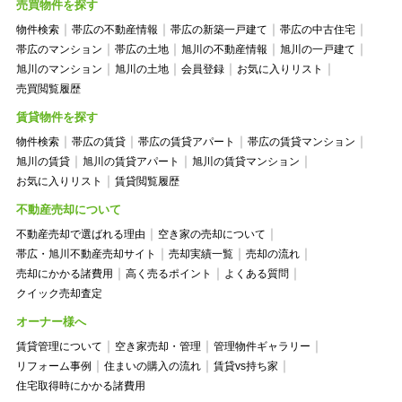
売買物件を探す
物件検索
帯広の不動産情報
帯広の新築一戸建て
帯広の中古住宅
帯広のマンション
帯広の土地
旭川の不動産情報
旭川の一戸建て
旭川のマンション
旭川の土地
会員登録
お気に入りリスト
売買閲覧履歴
賃貸物件を探す
物件検索
帯広の賃貸
帯広の賃貸アパート
帯広の賃貸マンション
旭川の賃貸
旭川の賃貸アパート
旭川の賃貸マンション
お気に入りリスト
賃貸閲覧履歴
不動産売却について
不動産売却で選ばれる理由
空き家の売却について
帯広・旭川不動産売却サイト
売却実績一覧
売却の流れ
売却にかかる諸費用
高く売るポイント
よくある質問
クイック売却査定
オーナー様へ
賃貸管理について
空き家売却・管理
管理物件ギャラリー
リフォーム事例
住まいの購入の流れ
賃貸vs持ち家
住宅取得時にかかる諸費用