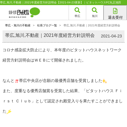
帯広,旭川,不動産｜2021年度経営方針説明会【2021-04-23更新】｜ピタットハウスFC丸正池田
帯広
旭川
退去受付
帯広店
帯広・旭川の不動産
>
社長ブログ一覧
>
帯広,旭川,不動産｜2021年度経営方針説明会
旭川店
帯広,旭川,不動産｜2021年度経営方針説明会
2021-04-23
コロナ感染拡大防止により、本年度のピタットハウスネットワーク
経営方針説明会はＷＥＢにて開催されました。
なんと
帯広中央店が念願の最優秀店舗を受賞しました
また、度重なる優秀店舗賞を受賞した結果、「ピタットハウス Ｆｉ
ｒｓｔ Ｃｌｕｂ」として認定され殿堂入りを果たすことができまし
た