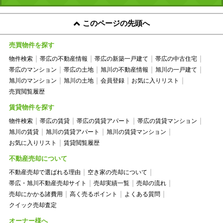
このページの先頭へ
売買物件を探す
物件検索
帯広の不動産情報
帯広の新築一戸建て
帯広の中古住宅
帯広のマンション
帯広の土地
旭川の不動産情報
旭川の一戸建て
旭川のマンション
旭川の土地
会員登録
お気に入りリスト
売買閲覧履歴
賃貸物件を探す
物件検索
帯広の賃貸
帯広の賃貸アパート
帯広の賃貸マンション
旭川の賃貸
旭川の賃貸アパート
旭川の賃貸マンション
お気に入りリスト
賃貸閲覧履歴
不動産売却について
不動産売却で選ばれる理由
空き家の売却について
帯広・旭川不動産売却サイト
売却実績一覧
売却の流れ
売却にかかる諸費用
高く売るポイント
よくある質問
クイック売却査定
オーナー様へ