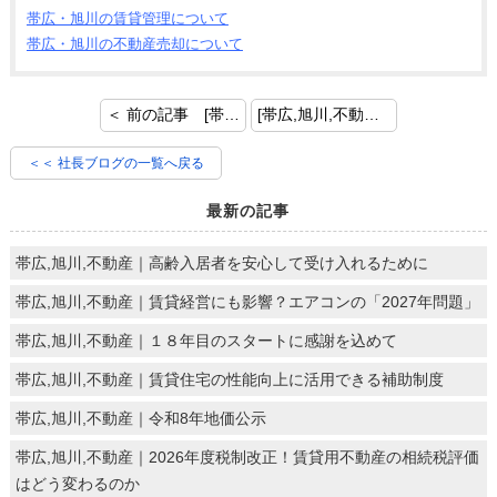
帯広・旭川の賃貸管理について
帯広・旭川の不動産売却について
＜ 前の記事 [帯広,旭川,不動産｜令和3年地価公示の結果及び動向について]
[帯広,旭川,不動産｜2020年度第四半期表彰！] 次の記事 ＞
＜＜ 社長ブログの一覧へ戻る
最新の記事
帯広,旭川,不動産｜高齢入居者を安心して受け入れるために
帯広,旭川,不動産｜賃貸経営にも影響？エアコンの「2027年問題」
帯広,旭川,不動産｜１８年目のスタートに感謝を込めて
帯広,旭川,不動産｜賃貸住宅の性能向上に活用できる補助制度
帯広,旭川,不動産｜令和8年地価公示
帯広,旭川,不動産｜2026年度税制改正！賃貸用不動産の相続税評価
はどう変わるのか