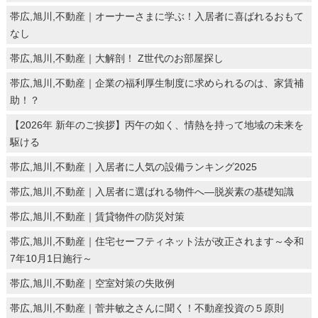
帯広,旭川,不動産｜オーナーさまに学ぶ！入居者に喜ばれるおもて
なし
帯広,旭川,不動産｜大解剖！ Z世代のお部屋探し
帯広,旭川,不動産｜企業の福利厚生制度に求められるのは、家賃補
助！？
【2026年 新年のご挨拶】丙午の如く、情熱を持って地域の未来を
駆ける
帯広,旭川,不動産｜入居者に人気の設備ランキング2025
帯広,旭川,不動産｜入居者に選ばれる物件へ―脱炭素の基礎知識
帯広,旭川,不動産｜賃貸物件の防災対策
帯広,旭川,不動産｜住宅セーフティネット法が改正されます～令和
7年10月1日施行～
帯広,旭川,不動産｜空室対策の失敗例
帯広,旭川,不動産｜菅井敏之さんに聞く！不動産投資の５原則