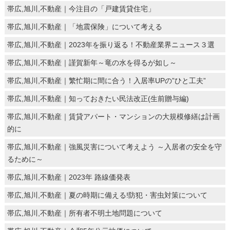
帯広,旭川,不動産｜今注目の「戸建賃貸住宅」
帯広,旭川,不動産｜「地震保険」について考える
帯広,旭川,不動産｜2023年を振り返る！不動産業界ニュース３選
帯広,旭川,不動産｜謹賀新年～竜の水を得るが如し～
帯広,旭川,不動産｜繁忙期に間に合う！入居率UPの”ひと工夫”
帯広,旭川,不動産｜知っておきたい民法改正(生前贈与編)
帯広,旭川,不動産｜賃貸アパート・マンションの大規模修繕は計画
的に
帯広,旭川,不動産｜強風災害について考えよう ～入居者の安全を守
るために～
帯広,旭川,不動産｜2023年 路線価発表
帯広,旭川,不動産｜夏の時期に備える!防犯・害虫対策について
帯広,旭川,不動産｜所有者不明土地問題について