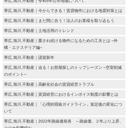
帯広,旭川,不動産｜令和5年公示地価について
帯広,旭川,不動産｜今からできる！賃貸物件における地震対策とは
帯広,旭川,不動産｜まだ間に合う！法人のお客様を取り込もう
帯広,旭川,不動産｜土地活用のトレンド
帯広,旭川,不動産｜愛され続ける物件になるための工夫とは ~外
構・エクステリア編~
帯広,旭川,不動産｜謹賀新年
帯広,旭川,不動産｜迫る！お部屋探しのトップシーズン ~空室削減
のポイント~
帯広,旭川,不動産｜高齢化社会の賃貸経営トラブル
帯広,旭川,不動産｜賃貸経営におけるインボイス制度の影響とは
帯広,旭川,不動産｜「心理的瑕疵ガイドライン」策定後の変化につ
いて
帯広,旭川,不動産｜2022年路線価発表 ～路線価、２年ぶり上昇、
コロナ影響緩む～