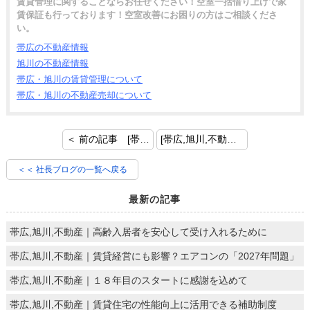
賃貸管理に関することならお任せください！空室一括借り上げで家
賃保証も行っております！空室改善にお困りの方はご相談くださ
い。
帯広の不動産情報
旭川の不動産情報
帯広・旭川の賃貸管理について
帯広・旭川の不動産売却について
＜ 前の記事 [帯広,旭川,不動産｜今注目の「戸建賃貸住宅」]
[帯広,旭川,不動産｜2023年を振り返る！不動産業界ニュース３選] 次の記事 ＞
＜＜ 社長ブログの一覧へ戻る
最新の記事
帯広,旭川,不動産｜高齢入居者を安心して受け入れるために
帯広,旭川,不動産｜賃貸経営にも影響？エアコンの「2027年問題」
帯広,旭川,不動産｜１８年目のスタートに感謝を込めて
帯広,旭川,不動産｜賃貸住宅の性能向上に活用できる補助制度