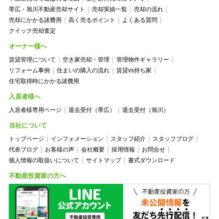
帯広・旭川不動産売却サイト
売却実績一覧
売却の流れ
売却にかかる諸費用
高く売るポイント
よくある質問
クイック売却査定
オーナー様へ
賃貸管理について
空き家売却・管理
管理物件ギャラリー
リフォーム事例
住まいの購入の流れ
賃貸vs持ち家
住宅取得時にかかる諸費用
入居者様へ
入居者様専用ページ
退去受付（帯広）
退去受付（旭川）
当社について
トップページ
インフォメーション
スタッフ紹介
スタッフブログ
代表ブログ
お客様の声
会社概要
採用情報
お問合せ
個人情報の取扱いについて
サイトマップ
書式ダウンロード
不動産投資家の方へ