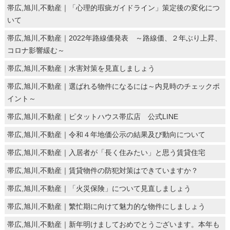
帯広,旭川,不動産｜「心理的瑕疵ガイドライン」策定後の変化につ
いて
帯広,旭川,不動産｜2022年路線価発表 ～路線価、２年ぶり上昇、
コロナ影響緩む～
帯広,旭川,不動産｜水害対策を見直しましょう
帯広,旭川,不動産｜選ばれる物件になるには～内見時のチェックポ
イント～
帯広,旭川,不動産｜ピタットハウス帯広店 公式LINE
帯広,旭川,不動産｜令和４年地価公示の結果及び動向について
帯広,旭川,不動産｜入居者が「長く住みたい」と思う賃貸住宅
帯広,旭川,不動産｜賃貸物件の防犯対策はできていますか？
帯広,旭川,不動産｜「火災保険」について見直しましょう
帯広,旭川,不動産｜繁忙期に向けて魅力的な物件にしましょう
帯広,旭川,不動産｜新年明けましておめでとうございます。本年も