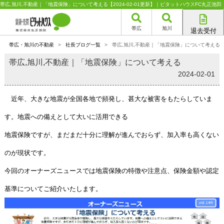
帯広,旭川,不動産｜「地震保険」について考える【2024-02-01更新】｜ピタットハウスFC丸正池田
帯広
旭川
退去受付
帯広店
帯広・旭川の不動産
>
社長ブログ一覧
>
帯広,旭川,不動産｜「地震保険」について考える
旭川店
帯広,旭川,不動産｜「地震保険」について考える
2024-02-01
近年、大きな地震が全国各地で頻発し、甚大な被害をもたらしていま
す。地震への備えとして大いに活用できる
地震保険ですが、まだまだ十分に理解が進んでおらず、加入率も高くない
のが現状です。
今回のオーナーズニュースでは地震保険の特徴や注意点、保険金額や認定
基準についてご紹介いたします。