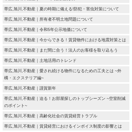
帯広,旭川,不動産｜夏の時期に備える!防犯・害虫対策について
帯広,旭川,不動産｜所有者不明土地問題について
帯広,旭川,不動産｜令和5年公示地価について
帯広,旭川,不動産｜今からできる！賃貸物件における地震対策とは
帯広,旭川,不動産｜まだ間に合う！法人のお客様を取り込もう
帯広,旭川,不動産｜土地活用のトレンド
帯広,旭川,不動産｜愛され続ける物件になるための工夫とは ~外
構・エクステリア編~
帯広,旭川,不動産｜謹賀新年
帯広,旭川,不動産｜迫る！お部屋探しのトップシーズン ~空室削減
のポイント~
帯広,旭川,不動産｜高齢化社会の賃貸経営トラブル
帯広,旭川,不動産｜賃貸経営におけるインボイス制度の影響とは