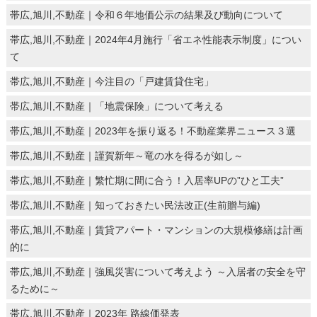
帯広,旭川,不動産｜令和６年地価公示の結果及び動向について
帯広,旭川,不動産｜2024年4月施行「省エネ性能表示制度」につい
て
帯広,旭川,不動産｜今注目の「戸建賃貸住宅」
帯広,旭川,不動産｜「地震保険」について考える
帯広,旭川,不動産｜2023年を振り返る！不動産業界ニュース３選
帯広,旭川,不動産｜謹賀新年～竜の水を得るが如し～
帯広,旭川,不動産｜繁忙期に間に合う！入居率UPの”ひと工夫”
帯広,旭川,不動産｜知っておきたい民法改正(生前贈与編)
帯広,旭川,不動産｜賃貸アパート・マンションの大規模修繕は計画
的に
帯広,旭川,不動産｜強風災害について考えよう ～入居者の安全を守
るために～
帯広,旭川,不動産｜2023年 路線価発表