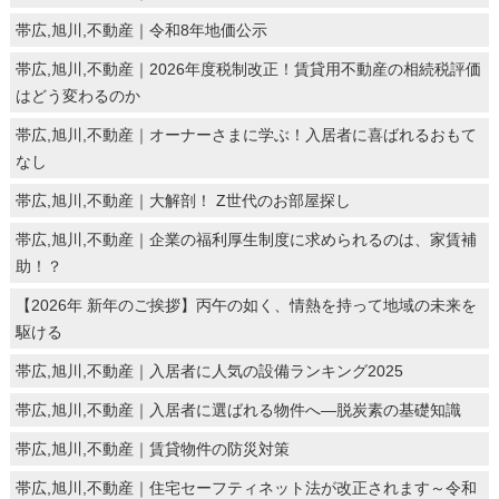
帯広,旭川,不動産｜令和8年地価公示
帯広,旭川,不動産｜2026年度税制改正！賃貸用不動産の相続税評価
はどう変わるのか
帯広,旭川,不動産｜オーナーさまに学ぶ！入居者に喜ばれるおもて
なし
帯広,旭川,不動産｜大解剖！ Z世代のお部屋探し
帯広,旭川,不動産｜企業の福利厚生制度に求められるのは、家賃補
助！？
【2026年 新年のご挨拶】丙午の如く、情熱を持って地域の未来を
駆ける
帯広,旭川,不動産｜入居者に人気の設備ランキング2025
帯広,旭川,不動産｜入居者に選ばれる物件へ―脱炭素の基礎知識
帯広,旭川,不動産｜賃貸物件の防災対策
帯広,旭川,不動産｜住宅セーフティネット法が改正されます～令和