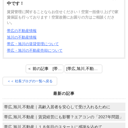
中です！
賃貸管理に関することならお任せください！空室一括借り上げで家
賃保証も行っております！空室改善にお困りの方はご相談くださ
い。
帯広の不動産情報
旭川の不動産情報
帯広・旭川の賃貸管理について
帯広・旭川の不動産売却について
＜ 前の記事 [帯広,旭川,不動産｜まだ間に合う！法人のお客様を取り込もう]
[帯広,旭川,不動産｜愛され続ける物件になるための工夫とは ~外構・エクステリア編~] 次の記事 ＞
＜＜ 社長ブログの一覧へ戻る
最新の記事
帯広,旭川,不動産｜高齢入居者を安心して受け入れるために
帯広,旭川,不動産｜賃貸経営にも影響？エアコンの「2027年問題」
帯広,旭川,不動産｜１８年目のスタートに感謝を込めて