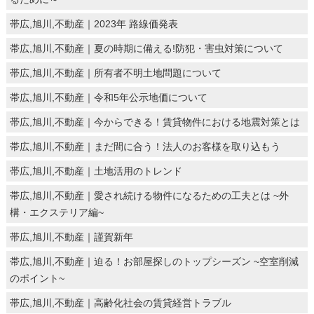
帯広,旭川,不動産｜2023年 路線価発表
帯広,旭川,不動産｜夏の時期に備える!防犯・害虫対策について
帯広,旭川,不動産｜所有者不明土地問題について
帯広,旭川,不動産｜令和5年公示地価について
帯広,旭川,不動産｜今からできる！賃貸物件における地震対策とは
帯広,旭川,不動産｜まだ間に合う！法人のお客様を取り込もう
帯広,旭川,不動産｜土地活用のトレンド
帯広,旭川,不動産｜愛され続ける物件になるための工夫とは ~外
構・エクステリア編~
帯広,旭川,不動産｜謹賀新年
帯広,旭川,不動産｜迫る！お部屋探しのトップシーズン ~空室削減
のポイント~
帯広,旭川,不動産｜高齢化社会の賃貸経営トラブル