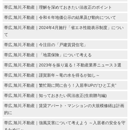
帯広,旭川,不動産｜理解を深めておきたい法改正のポイント
帯広,旭川,不動産｜令和６年地価公示の結果及び動向について
帯広,旭川,不動産｜2024年4月施行「省エネ性能表示制度」につい
て
帯広,旭川,不動産｜今注目の「戸建賃貸住宅」
帯広,旭川,不動産｜「地震保険」について考える
帯広,旭川,不動産｜2023年を振り返る！不動産業界ニュース３選
帯広,旭川,不動産｜謹賀新年～竜の水を得るが如し～
帯広,旭川,不動産｜繁忙期に間に合う！入居率UPの”ひと工夫”
帯広,旭川,不動産｜知っておきたい民法改正(生前贈与編)
帯広,旭川,不動産｜賃貸アパート・マンションの大規模修繕は計画
的に
帯広,旭川,不動産｜強風災害について考えよう ～入居者の安全を守
るために～