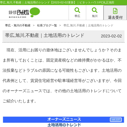
帯広,旭川,不動産｜土地活用のトレンド【2023-02-02更新】｜ピタットハウスFC丸正池田
帯広
旭川
退去受付
帯広店
帯広・旭川の不動産
>
社長ブログ一覧
>
帯広,旭川,不動産｜土地活用のトレンド
旭川店
帯広,旭川,不動産｜土地活用のトレンド
2023-02-02
現在、活用にお困りの遊休地はございませんでしょうか？そのま
ま所有しておくことは、固定資産税などの維持費がかかるほか、不
法投棄などトラブルの原因になる可能性もございます。土地活用の
代表例として、賃貸住宅経営や駐車場経営等がございますが、今回
のオーナーズニュースでは、その他の土地活用のトレンドについて
ご紹介いたします。