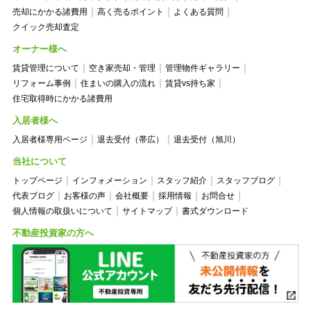
売却にかかる諸費用
高く売るポイント
よくある質問
クイック売却査定
オーナー様へ
賃貸管理について
空き家売却・管理
管理物件ギャラリー
リフォーム事例
住まいの購入の流れ
賃貸vs持ち家
住宅取得時にかかる諸費用
入居者様へ
入居者様専用ページ
退去受付（帯広）
退去受付（旭川）
当社について
トップページ
インフォメーション
スタッフ紹介
スタッフブログ
代表ブログ
お客様の声
会社概要
採用情報
お問合せ
個人情報の取扱いについて
サイトマップ
書式ダウンロード
不動産投資家の方へ