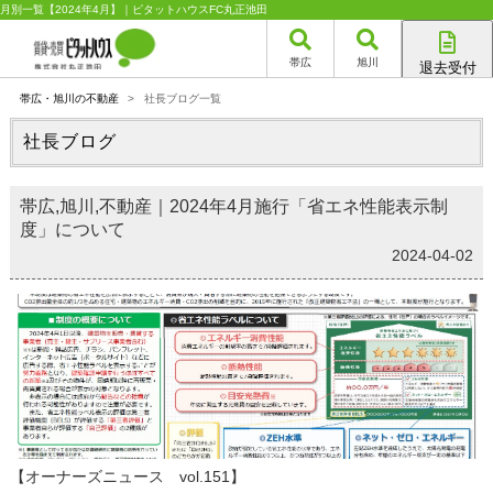
月別一覧【2024年4月】｜ピタットハウスFC丸正池田
帯広
旭川
退去受付
帯広店
帯広・旭川の不動産
>
社長ブログ一覧
旭川店
社長ブログ
帯広,旭川,不動産｜2024年4月施行「省エネ性能表示制
度」について
2024-04-02
【オーナーズニュース vol.151】