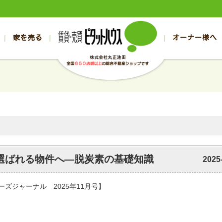
家を売る
オーナー様へ
売買
売買
売却実績一覧
空き家管理
スタッフブログ
売却のお問合せ
管理物件ギャラリー
売却のご相談
入居者様ページ
お客様の声
不動産売却査定
リフォーム
の売買物件一覧
の売買物件一覧
帯広の1000万円以下
旭川の1000万円以下
帯広の賃貸物件
旭川の賃貸物件
の新築一戸建て
の新築一戸建て
帯広の1000万～2000万円
旭川の1000万～2000万円
帯広の賃貸アパ
旭川の賃貸アパ
の中古一戸建て
の中古一戸建て
帯広の2000万～3000万円
旭川の2000万～3000万円
帯広の賃貸マン
旭川の賃貸マン
の土地
の土地
帯広の3000万～4000万円
旭川の3000万～4000万円
帯広の賃貸一戸
旭川の賃貸一戸
の中古マンション
の中古マンション
帯広の4000万以上
旭川の4000万以上
帯広の賃貸事務
旭川の賃貸事務
に選ばれる物件へ―脱炭素の基礎知識
2025
ーズジャーナル 2025年11月号】