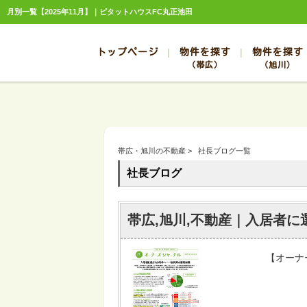
月別一覧【2025年11月】｜ピタットハウスFC丸正池田
トップページ
物件を探す
物件を探す
（帯広）
（旭川）
総合お問合せ
お知らせ
賃貸管理について
選ばれる理由
管理のお問合せ
スタッフ紹介
帯広
旭川
帯広
旭川
帯広・旭川の不動産
>
社長ブログ一覧
帯広
旭川
社長ブログ
帯広
旭川
帯広
旭川
帯広,旭川,不動産｜入居者
【オーナ