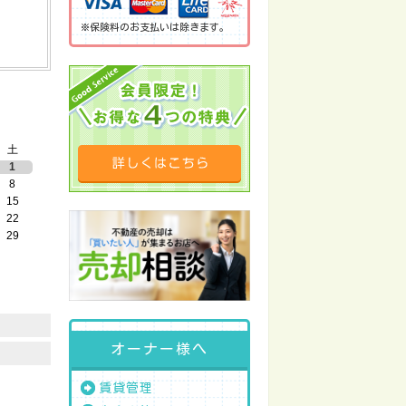
※保険料のお支払いは除きます。
土
1
8
15
22
29
オーナー様へ
賃貸管理