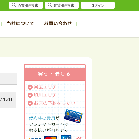
売買物件検索
賃貸物件検索
ログイン
当社について
お問い合わせ
賃貸
賃貸
サイト
事例
退去受付（帯広店）
会社概要
クイック売却査定
お問合せ
退去受付（旭川店）
採用情報
一覧
一覧
帯広の1R～1K賃貸
旭川の1R～1K賃貸
ート
ート
帯広の1DK～1LDK賃貸
旭川の1DK～1LDK賃貸
ション
ション
帯広の2K～2LDK賃貸
旭川の2K～2LDK賃貸
買う・借りる
建て
建て
帯広の3K～3LDK賃貸
旭川の3K～3LDK賃貸
帯広エリア
所
所
帯広の4K以上賃貸
旭川の4K以上賃貸
旭川エリア
-11-01
お店の予約をしたい