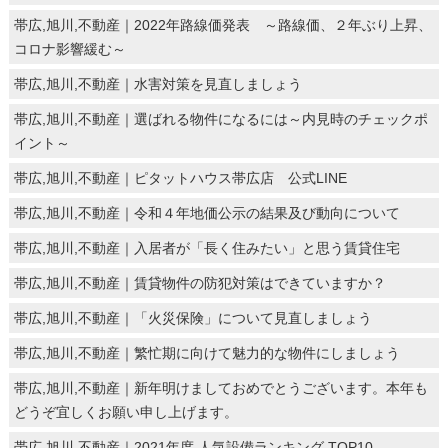
帯広,旭川,不動産｜2022年路線価発表 ～路線価、２年ぶり上昇、
コロナ影響緩む～
帯広,旭川,不動産｜水害対策を見直しましょう
帯広,旭川,不動産｜選ばれる物件になるには～内見時のチェックポ
イント～
帯広,旭川,不動産｜ピタットハウス帯広店 公式LINE
帯広,旭川,不動産｜令和４年地価公示の結果及び動向について
帯広,旭川,不動産｜入居者が「長く住みたい」と思う賃貸住宅
帯広,旭川,不動産｜賃貸物件の防犯対策はできていますか？
帯広,旭川,不動産｜「火災保険」について見直しましょう
帯広,旭川,不動産｜繁忙期に向けて魅力的な物件にしましょう
帯広,旭川,不動産｜新年明けましておめでとうございます。本年も
どうぞ宜しくお願い申し上げます。
帯広,旭川,不動産｜2021年度 人気設備ランキング TOP10