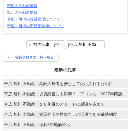
帯広の不動産情報
旭川の不動産情報
帯広・旭川の賃貸管理について
帯広・旭川の不動産売却について
＜ 前の記事 [帯広,旭川,不動産｜繁忙期に間に合う！入居率UPの”ひと工夫”]
[帯広,旭川,不動産｜賃貸アパート・マンションの大規模修繕は計画的に] 次の記事 ＞
＜＜ 社長ブログの一覧へ戻る
最新の記事
帯広,旭川,不動産｜高齢入居者を安心して受け入れるために
帯広,旭川,不動産｜賃貸経営にも影響？エアコンの「2027年問題」
帯広,旭川,不動産｜１８年目のスタートに感謝を込めて
帯広,旭川,不動産｜賃貸住宅の性能向上に活用できる補助制度
帯広,旭川,不動産｜令和8年地価公示