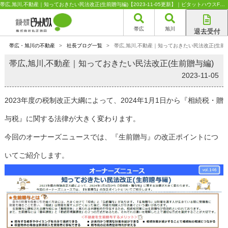
帯広,旭川,不動産｜知っておきたい民法改正(生前贈与編)【2023-11-05更新】｜ピタットハウスFC丸正池田
帯広
旭川
退去受付
帯広店
帯広・旭川の不動産
>
社長ブログ一覧
>
帯広,旭川,不動産｜知っておきたい民法改正(生前
旭川店
帯広,旭川,不動産｜知っておきたい民法改正(生前贈与編)
2023-11-05
2023年度の税制改正大綱によって、2024年1月1日から『相続税・贈
与税』に関する法律が大きく変わります。
今回のオーナーズニュースでは、『生前贈与』の改正ポイントにつ
いてご紹介します。