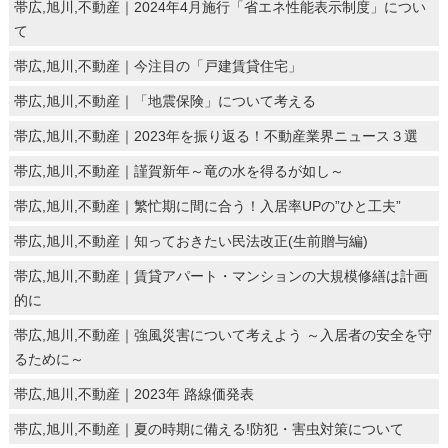
帯広,旭川,不動産｜2024年4月施行「省エネ性能表示制度」につい
て
帯広,旭川,不動産｜今注目の「戸建賃貸住宅」
帯広,旭川,不動産｜「地震保険」について考える
帯広,旭川,不動産｜2023年を振り返る！不動産業界ニュース３選
帯広,旭川,不動産｜謹賀新年～竜の水を得るが如し～
帯広,旭川,不動産｜繁忙期に間に合う！入居率UPの”ひと工夫”
帯広,旭川,不動産｜知っておきたい民法改正(生前贈与編)
帯広,旭川,不動産｜賃貸アパート・マンションの大規模修繕は計画
的に
帯広,旭川,不動産｜強風災害について考えよう ～入居者の安全を守
るために～
帯広,旭川,不動産｜2023年 路線価発表
帯広,旭川,不動産｜夏の時期に備える!防犯・害虫対策について