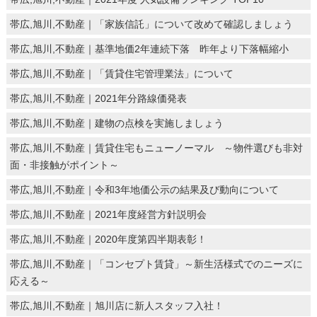
帯広,旭川,不動産｜「家族信託」について改めて確認しましょう
帯広,旭川,不動産｜基準地価2年連続下落 昨年より下落幅縮小
帯広,旭川,不動産｜「賃貸住宅管理業法」について
帯広,旭川,不動産｜2021年分路線価発表
帯広,旭川,不動産｜建物の点検を実施しましょう
帯広,旭川,不動産｜賃貸住宅もニューノーマル ～物件選びも非対
面・非接触がポイント～
帯広,旭川,不動産｜令和3年地価公示の結果及び動向について
帯広,旭川,不動産｜2021年度経営方針説明会
帯広,旭川,不動産｜2020年度第四半期表彰！
帯広,旭川,不動産｜「コンセプト賃貸」～新生活様式でのニーズに
応える～
帯広,旭川,不動産｜旭川店に新人スタッフ入社！