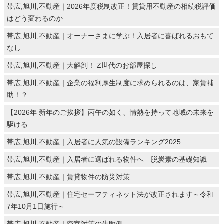
帯広,旭川,不動産｜2026年度税制改正！賃貸用不動産の相続税評価
はどう変わるのか
帯広,旭川,不動産｜オーナーさまに学ぶ！入居者に喜ばれるおもて
なし
帯広,旭川,不動産｜大解剖！ Z世代のお部屋探し
帯広,旭川,不動産｜企業の福利厚生制度に求められるのは、家賃補
助！？
【2026年 新年のご挨拶】丙午の如く、情熱を持って地域の未来を
駆ける
帯広,旭川,不動産｜入居者に人気の設備ランキング2025
帯広,旭川,不動産｜入居者に選ばれる物件へ―脱炭素の基礎知識
帯広,旭川,不動産｜賃貸物件の防災対策
帯広,旭川,不動産｜住宅セーフティネット法が改正されます～令和
7年10月1日施行～