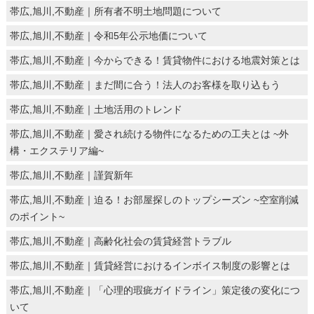
帯広,旭川,不動産｜所有者不明土地問題について
帯広,旭川,不動産｜令和5年公示地価について
帯広,旭川,不動産｜今からできる！賃貸物件における地震対策とは
帯広,旭川,不動産｜まだ間に合う！法人のお客様を取り込もう
帯広,旭川,不動産｜土地活用のトレンド
帯広,旭川,不動産｜愛され続ける物件になるための工夫とは ~外
構・エクステリア編~
帯広,旭川,不動産｜謹賀新年
帯広,旭川,不動産｜迫る！お部屋探しのトップシーズン ~空室削減
のポイント~
帯広,旭川,不動産｜高齢化社会の賃貸経営トラブル
帯広,旭川,不動産｜賃貸経営におけるインボイス制度の影響とは
帯広,旭川,不動産｜「心理的瑕疵ガイドライン」策定後の変化につ
いて