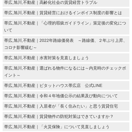
帯広,旭川,不動産｜高齢化社会の賃貸経営トラブル
帯広,旭川,不動産｜賃貸経営におけるインボイス制度の影響とは
帯広,旭川,不動産｜「心理的瑕疵ガイドライン」策定後の変化につ
いて
帯広,旭川,不動産｜2022年路線価発表 ～路線価、２年ぶり上昇、
コロナ影響緩む～
帯広,旭川,不動産｜水害対策を見直しましょう
帯広,旭川,不動産｜選ばれる物件になるには～内見時のチェックポ
イント～
帯広,旭川,不動産｜ピタットハウス帯広店 公式LINE
帯広,旭川,不動産｜令和４年地価公示の結果及び動向について
帯広,旭川,不動産｜入居者が「長く住みたい」と思う賃貸住宅
帯広,旭川,不動産｜賃貸物件の防犯対策はできていますか？
帯広,旭川,不動産｜「火災保険」について見直しましょう