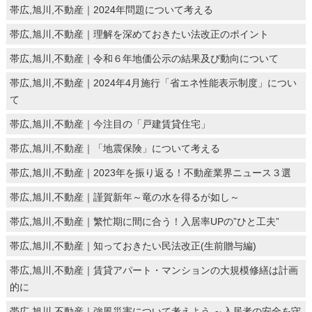
帯広,旭川,不動産｜2024年問題について考える
帯広,旭川,不動産｜理解を深めておきたい法改正のポイント
帯広,旭川,不動産｜令和６年地価公示の結果及び動向について
帯広,旭川,不動産｜2024年4月施行「省エネ性能表示制度」につい
て
帯広,旭川,不動産｜今注目の「戸建賃貸住宅」
帯広,旭川,不動産｜「地震保険」について考える
帯広,旭川,不動産｜2023年を振り返る！不動産業界ニュース３選
帯広,旭川,不動産｜謹賀新年～竜の水を得るが如し～
帯広,旭川,不動産｜繁忙期に間に合う！入居率UPの”ひと工夫”
帯広,旭川,不動産｜知っておきたい民法改正(生前贈与編)
帯広,旭川,不動産｜賃貸アパート・マンションの大規模修繕は計画
的に
帯広,旭川,不動産｜強風災害について考えよう ～入居者の安全を守