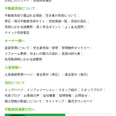
お気に入りリスト
賃貸閲覧履歴
不動産売却について
不動産売却で選ばれる理由
空き家の売却について
帯広・旭川不動産売却サイト
売却実績一覧
売却の流れ
売却にかかる諸費用
高く売るポイント
よくある質問
クイック売却査定
オーナー様へ
賃貸管理について
空き家売却・管理
管理物件ギャラリー
リフォーム事例
住まいの購入の流れ
賃貸vs持ち家
住宅取得時にかかる諸費用
入居者様へ
入居者様専用ページ
退去受付（帯広）
退去受付（旭川）
当社について
トップページ
インフォメーション
スタッフ紹介
スタッフブログ
代表ブログ
お客様の声
会社概要
採用情報
お問合せ
個人情報の取扱いについて
サイトマップ
書式ダウンロード
不動産投資家の方へ