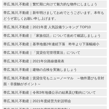
帯広,旭川,不動産｜繁忙期に向けて魅力的な物件にしましょう
帯広,旭川,不動産｜新年明けましておめでとうございます。本年も
どうぞ宜しくお願い申し上げます。
帯広,旭川,不動産｜2021年度 人気設備ランキング TOP10
帯広,旭川,不動産｜「家族信託」について改めて確認しましょう
帯広,旭川,不動産｜基準地価2年連続下落 昨年より下落幅縮小
帯広,旭川,不動産｜「賃貸住宅管理業法」について
帯広,旭川,不動産｜2021年分路線価発表
帯広,旭川,不動産｜建物の点検を実施しましょう
帯広,旭川,不動産｜賃貸住宅もニューノーマル ～物件選びも非対
面・非接触がポイント～
帯広,旭川,不動産｜令和3年地価公示の結果及び動向について
帯広,旭川,不動産｜2021年度経営方針説明会