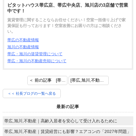
ピタットハウス帯広店、帯広中央店、旭川店の3店舗で営業
中です！
賃貸管理に関することならお任せください！空室一括借り上げで家
賃保証も行っております！空室改善にお困りの方はご相談くださ
い。
帯広の不動産情報
旭川の不動産情報
帯広・旭川の賃貸管理について
帯広・旭川の不動産売却について
＜ 前の記事 [帯広,旭川,不動産｜高齢化社会における今後の賃貸経営]
[帯広,旭川,不動産｜仕事のやる気が出ないとき] 次の記事 ＞
＜＜ 社長ブログの一覧へ戻る
最新の記事
帯広,旭川,不動産｜高齢入居者を安心して受け入れるために
帯広,旭川,不動産｜賃貸経営にも影響？エアコンの「2027年問題」