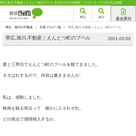
帯広,旭川,不動産｜えんとつ町のプペル【2021-03-03更新】｜ピタットハウスFC丸正池田
帯広
旭川
退去受付
帯広店
帯広・旭川の不動産
>
社長ブログ一覧
>
帯広,旭川,不動産｜えんとつ町のプペル
旭川店
帯広,旭川,不動産｜えんとつ町のプペル
2021-03-03
妻と三男坊でえんとつ町のプペルを観てきました。
ネタばれするので、内容は書きませんが、
私は、感動しました。
映画を観る視点って、確かに人それぞれ。
どの視点で感情移入するか。