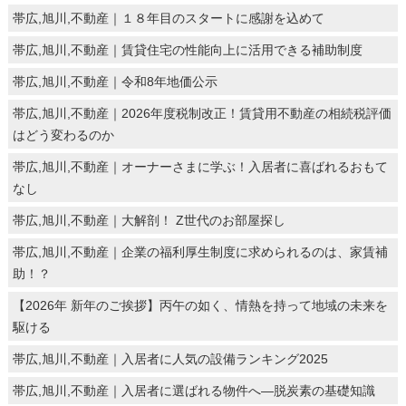
帯広,旭川,不動産｜１８年目のスタートに感謝を込めて
帯広,旭川,不動産｜賃貸住宅の性能向上に活用できる補助制度
帯広,旭川,不動産｜令和8年地価公示
帯広,旭川,不動産｜2026年度税制改正！賃貸用不動産の相続税評価
はどう変わるのか
帯広,旭川,不動産｜オーナーさまに学ぶ！入居者に喜ばれるおもて
なし
帯広,旭川,不動産｜大解剖！ Z世代のお部屋探し
帯広,旭川,不動産｜企業の福利厚生制度に求められるのは、家賃補
助！？
【2026年 新年のご挨拶】丙午の如く、情熱を持って地域の未来を
駆ける
帯広,旭川,不動産｜入居者に人気の設備ランキング2025
帯広,旭川,不動産｜入居者に選ばれる物件へ―脱炭素の基礎知識