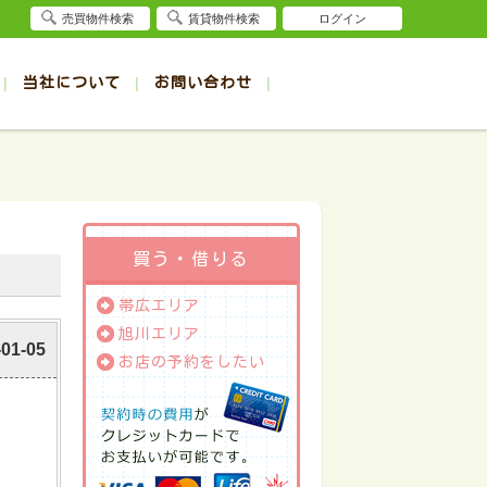
売買物件検索
賃貸物件検索
ログイン
当社について
お問い合わせ
賃貸
賃貸
サイト
事例
退去受付（帯広店）
会社概要
クイック売却査定
お問合せ
退去受付（旭川店）
採用情報
一覧
一覧
帯広の1R～1K賃貸
旭川の1R～1K賃貸
ート
ート
帯広の1DK～1LDK賃貸
旭川の1DK～1LDK賃貸
ション
ション
帯広の2K～2LDK賃貸
旭川の2K～2LDK賃貸
買う・借りる
建て
建て
帯広の3K～3LDK賃貸
旭川の3K～3LDK賃貸
帯広エリア
所
所
帯広の4K以上賃貸
旭川の4K以上賃貸
旭川エリア
-01-05
お店の予約をしたい