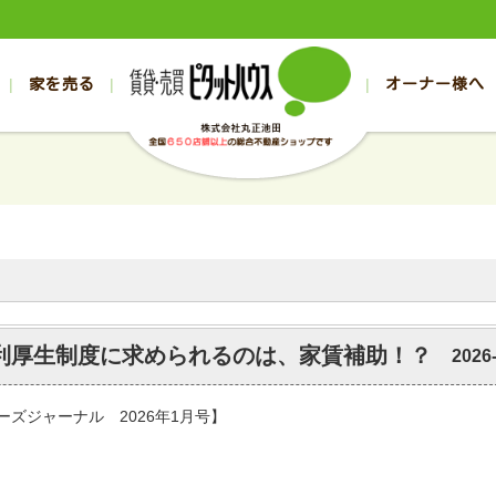
家を売る
オーナー様へ
売買
売買
売却実績一覧
空き家管理
スタッフブログ
売却のお問合せ
管理物件ギャラリー
売却のご相談
入居者様ページ
お客様の声
不動産売却査定
リフォーム
の売買物件一覧
の売買物件一覧
帯広の1000万円以下
旭川の1000万円以下
帯広の賃貸物件
旭川の賃貸物件
の新築一戸建て
の新築一戸建て
帯広の1000万～2000万円
旭川の1000万～2000万円
帯広の賃貸アパ
旭川の賃貸アパ
の中古一戸建て
の中古一戸建て
帯広の2000万～3000万円
旭川の2000万～3000万円
帯広の賃貸マン
旭川の賃貸マン
の土地
の土地
帯広の3000万～4000万円
旭川の3000万～4000万円
帯広の賃貸一戸
旭川の賃貸一戸
の中古マンション
の中古マンション
帯広の4000万以上
旭川の4000万以上
帯広の賃貸事務
旭川の賃貸事務
福利厚生制度に求められるのは、家賃補助！？
2026
ーズジャーナル 2026年1月号】