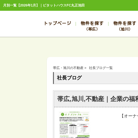
月別一覧【2026年1月】｜ピタットハウスFC丸正池田
トップページ
物件を探す
物件を探す
（帯広）
（旭川）
総合お問合せ
お知らせ
賃貸管理について
選ばれる理由
管理のお問合せ
スタッフ紹介
帯広
旭川
帯広
旭川
帯広・旭川の不動産
>
社長ブログ一覧
帯広
旭川
社長ブログ
帯広
旭川
帯広
旭川
帯広,旭川,不動産｜企業の
【オーナ