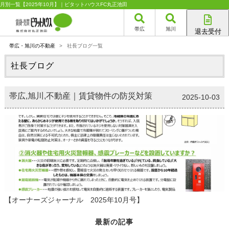
月別一覧【2025年10月】｜ピタットハウスFC丸正池田
帯広
旭川
退去受付
帯広店
帯広・旭川の不動産
>
社長ブログ一覧
旭川店
社長ブログ
帯広,旭川,不動産｜賃貸物件の防災対策
2025-10-03
【オーナーズジャーナル 2025年10月号】
最新の記事