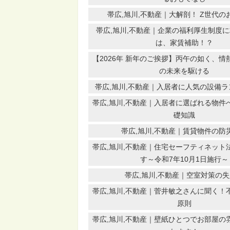
帯広,旭川,不動産｜大解剖！ Z世代の
帯広,旭川,不動産｜企業の福利厚生制度
は、家賃補助！？
【2026年 新年のご挨拶】丙午の如く、
の未来を駆ける
帯広,旭川,不動産｜入居者に人気の設備ラン
帯広,旭川,不動産｜入居者に選ばれる物件
礎知識
帯広,旭川,不動産｜賃貸物件の防
帯広,旭川,不動産｜住宅セーフティネット
す～令和7年10月1日施行～
帯広,旭川,不動産｜空室対策の
帯広,旭川,不動産｜菅井敏之さんに聞く！
原則
帯広,旭川,不動産｜壁紙ひとつでお部屋の