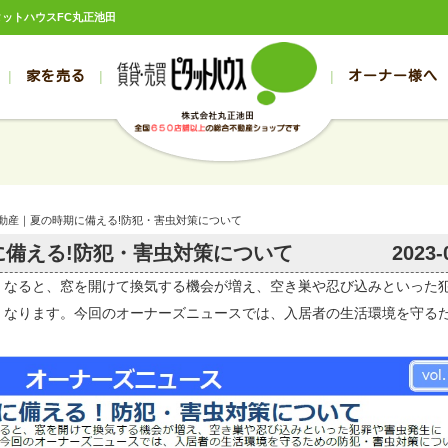
ピタットハウスFC丸正池田
家を売る
オーナー様へ
売買
売買
売却実績一覧
空き家管理
スタッフブログ
売却のお問合せ
管理物件ギャラリー
売却のご相談
入居者様ページ
お客様の声
不動産売却査定
リフォーム
の売買物件一覧
の売買物件一覧
帯広の1000万円以下
旭川の1000万円以下
帯広の賃貸物件
旭川の賃貸物件
の新築一戸建て
の新築一戸建て
帯広の1000万～2000万円
旭川の1000万～2000万円
帯広の賃貸アパ
旭川の賃貸アパ
不動産｜夏の時期に備える!防犯・害虫対策について
の中古一戸建て
の中古一戸建て
帯広の2000万～3000万円
旭川の2000万～3000万円
帯広の賃貸マン
旭川の賃貸マン
に備える!防犯・害虫対策について
2023-
の土地
の土地
帯広の3000万～4000万円
旭川の3000万～4000万円
帯広の賃貸一戸
旭川の賃貸一戸
なると、窓を開けて換気する機会が増え、空き巣や忍び込みといった
の中古マンション
の中古マンション
帯広の4000万以上
旭川の4000万以上
帯広の賃貸事務
旭川の賃貸事務
くなります。今回のオーナーズニュースでは、入居者の生活環境を守る