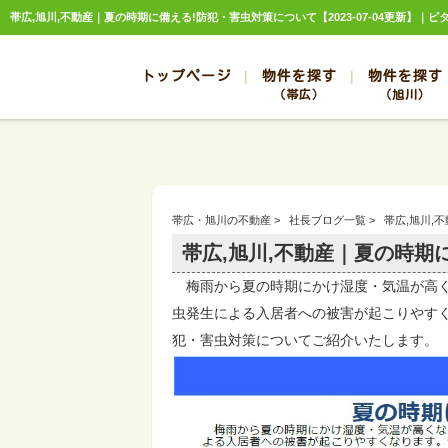
帯広,旭川,不動産｜夏の時期に備える!防犯・害虫対策について【2023-07-04更新】｜
トップページ
物件を探す
物件を探す
（帯広）
（旭川）
総合お問合せ
お知らせ
賃貸管理について
選ばれる理由
管理のお問合せ
スタッフ紹介
帯広
旭川
帯広
旭川
帯広・旭川の不動産
>
社長ブログ一覧
>
帯広,旭川,
帯広
旭川
帯広,旭川,不動産｜夏の時期
帯広
旭川
梅雨から夏の時期にかけ湿度・気温が高く
帯広
旭川
虫発生による入居者への被害が起こりやす
犯・害虫対策についてご紹介いたします。