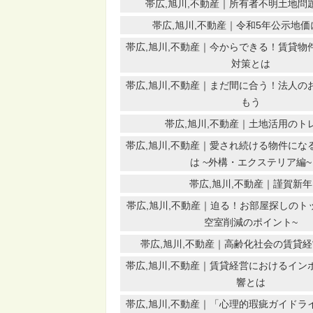
帯広,旭川,不動産｜所有者不明土地問
帯広,旭川,不動産｜令和5年公示地
帯広,旭川,不動産｜今からできる！賃貸物
対策とは
帯広,旭川,不動産｜まだ間に合う！法人の
もう
帯広,旭川,不動産｜土地活用のト
帯広,旭川,不動産｜愛され続ける物件にな
は ~外構・エクステリア編~
帯広,旭川,不動産｜謹賀新年
帯広,旭川,不動産｜迫る！お部屋探しのト
空室削減のポイント~
帯広,旭川,不動産｜高齢化社会の賃貸
帯広,旭川,不動産｜賃貸経営におけるイン
響とは
帯広,旭川,不動産｜「心理的瑕疵ガイドラ