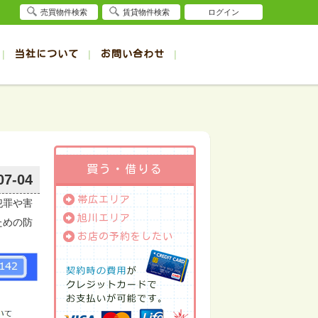
売買物件検索
賃貸物件検索
ログイン
当社について
お問い合わせ
賃貸
賃貸
サイト
事例
退去受付（帯広店）
会社概要
クイック売却査定
お問合せ
退去受付（旭川店）
採用情報
一覧
一覧
帯広の1R～1K賃貸
旭川の1R～1K賃貸
ート
ート
帯広の1DK～1LDK賃貸
旭川の1DK～1LDK賃貸
ション
ション
帯広の2K～2LDK賃貸
旭川の2K～2LDK賃貸
買う・借りる
07-04
建て
建て
帯広の3K～3LDK賃貸
旭川の3K～3LDK賃貸
帯広エリア
犯罪や害
所
所
帯広の4K以上賃貸
旭川の4K以上賃貸
旭川エリア
ための防
お店の予約をしたい