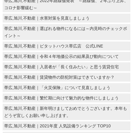
帯広,旭川,不動産｜2022年路線価発表 ～路線価、２年ぶり上昇、
コロナ影響緩む～
帯広,旭川,不動産｜水害対策を見直しましょう
帯広,旭川,不動産｜選ばれる物件になるには～内見時のチェックポ
イント～
帯広,旭川,不動産｜ピタットハウス帯広店 公式LINE
帯広,旭川,不動産｜令和４年地価公示の結果及び動向について
帯広,旭川,不動産｜入居者が「長く住みたい」と思う賃貸住宅
帯広,旭川,不動産｜賃貸物件の防犯対策はできていますか？
帯広,旭川,不動産｜「火災保険」について見直しましょう
帯広,旭川,不動産｜繁忙期に向けて魅力的な物件にしましょう
帯広,旭川,不動産｜新年明けましておめでとうございます。本年も
どうぞ宜しくお願い申し上げます。
帯広,旭川,不動産｜2021年度 人気設備ランキング TOP10