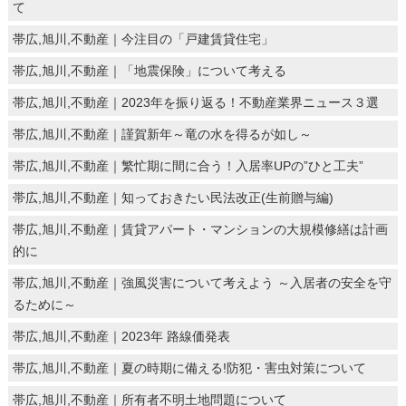
て
帯広,旭川,不動産｜今注目の「戸建賃貸住宅」
帯広,旭川,不動産｜「地震保険」について考える
帯広,旭川,不動産｜2023年を振り返る！不動産業界ニュース３選
帯広,旭川,不動産｜謹賀新年～竜の水を得るが如し～
帯広,旭川,不動産｜繁忙期に間に合う！入居率UPの”ひと工夫”
帯広,旭川,不動産｜知っておきたい民法改正(生前贈与編)
帯広,旭川,不動産｜賃貸アパート・マンションの大規模修繕は計画
的に
帯広,旭川,不動産｜強風災害について考えよう ～入居者の安全を守
るために～
帯広,旭川,不動産｜2023年 路線価発表
帯広,旭川,不動産｜夏の時期に備える!防犯・害虫対策について
帯広,旭川,不動産｜所有者不明土地問題について