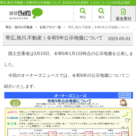
帯広,旭川,不動産｜令和5年公示地価について【2023-05-01更新】｜ピタットハウスFC丸正池田
帯広
旭川
退去受付
帯広店
帯広・旭川の不動産
>
社長ブログ一覧
>
帯広,旭川,不動産｜令和5年公示地価について
旭川店
帯広,旭川,不動産｜令和5年公示地価について
2023-05-01
国土交通省は3月23日、令和5年1月1日時点の公示地価を公表しま
した。
今回のオーナーズニュースでは、令和5年の公示地価についてご
紹介いたします。