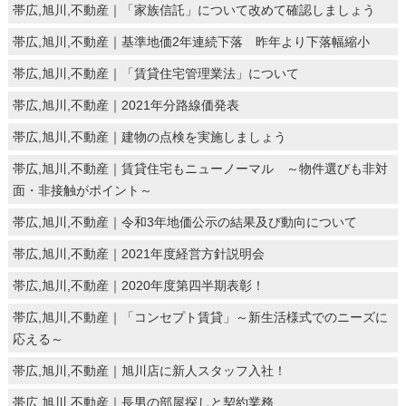
帯広,旭川,不動産｜「家族信託」について改めて確認しましょう
帯広,旭川,不動産｜基準地価2年連続下落 昨年より下落幅縮小
帯広,旭川,不動産｜「賃貸住宅管理業法」について
帯広,旭川,不動産｜2021年分路線価発表
帯広,旭川,不動産｜建物の点検を実施しましょう
帯広,旭川,不動産｜賃貸住宅もニューノーマル ～物件選びも非対
面・非接触がポイント～
帯広,旭川,不動産｜令和3年地価公示の結果及び動向について
帯広,旭川,不動産｜2021年度経営方針説明会
帯広,旭川,不動産｜2020年度第四半期表彰！
帯広,旭川,不動産｜「コンセプト賃貸」～新生活様式でのニーズに
応える～
帯広,旭川,不動産｜旭川店に新人スタッフ入社！
帯広,旭川,不動産｜長男の部屋探しと契約業務