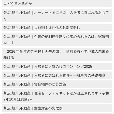
はどう変わるのか
帯広,旭川,不動産｜オーナーさまに学ぶ！入居者に喜ばれるおもて
なし
帯広,旭川,不動産｜大解剖！ Z世代のお部屋探し
帯広,旭川,不動産｜企業の福利厚生制度に求められるのは、家賃補
助！？
【2026年 新年のご挨拶】丙午の如く、情熱を持って地域の未来を
駆ける
帯広,旭川,不動産｜入居者に人気の設備ランキング2025
帯広,旭川,不動産｜入居者に選ばれる物件へ―脱炭素の基礎知識
帯広,旭川,不動産｜賃貸物件の防災対策
帯広,旭川,不動産｜住宅セーフティネット法が改正されます～令和
7年10月1日施行～
帯広,旭川,不動産｜空室対策の失敗例