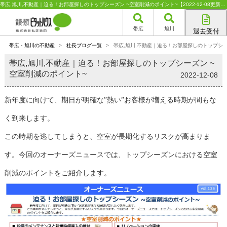
帯広,旭川,不動産｜迫る！お部屋探しのトップシーズン ~空室削減のポイント~【2022-12-08更新】｜ピタットハウスFC丸正池田
帯広
旭川
退去受付
帯広店
帯広・旭川の不動産
>
社長ブログ一覧
>
帯広,旭川,不動産｜迫る！お部屋探しのトップシー
旭川店
帯広,旭川,不動産｜迫る！お部屋探しのトップシーズン ~
空室削減のポイント~
2022-12-08
新年度に向けて、期日が明確な”熱い”お客様が増える時期が間もな
く到来します。
この時期を逃してしまうと、空室が長期化するリスクが高まりま
す。今回のオーナーズニュースでは、トップシーズンにおける空室
削減
のポイントをご紹介します。