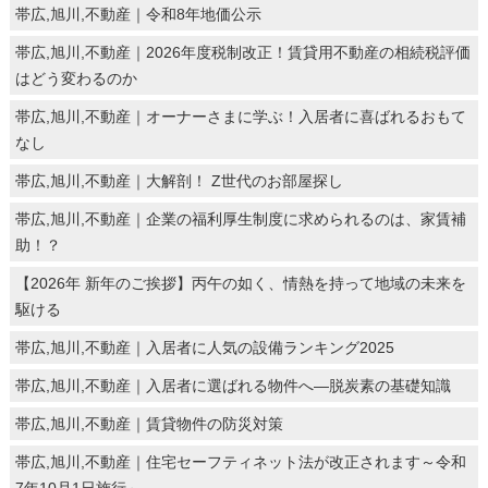
帯広,旭川,不動産｜令和8年地価公示
帯広,旭川,不動産｜2026年度税制改正！賃貸用不動産の相続税評価
はどう変わるのか
帯広,旭川,不動産｜オーナーさまに学ぶ！入居者に喜ばれるおもて
なし
帯広,旭川,不動産｜大解剖！ Z世代のお部屋探し
帯広,旭川,不動産｜企業の福利厚生制度に求められるのは、家賃補
助！？
【2026年 新年のご挨拶】丙午の如く、情熱を持って地域の未来を
駆ける
帯広,旭川,不動産｜入居者に人気の設備ランキング2025
帯広,旭川,不動産｜入居者に選ばれる物件へ―脱炭素の基礎知識
帯広,旭川,不動産｜賃貸物件の防災対策
帯広,旭川,不動産｜住宅セーフティネット法が改正されます～令和