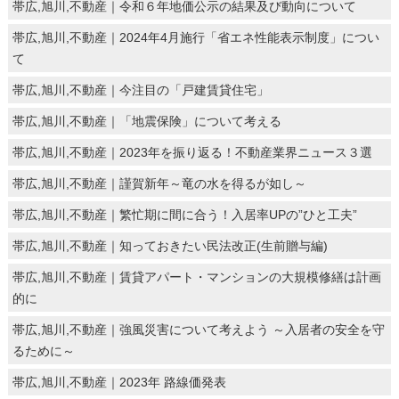
帯広,旭川,不動産｜令和６年地価公示の結果及び動向について
帯広,旭川,不動産｜2024年4月施行「省エネ性能表示制度」につい
て
帯広,旭川,不動産｜今注目の「戸建賃貸住宅」
帯広,旭川,不動産｜「地震保険」について考える
帯広,旭川,不動産｜2023年を振り返る！不動産業界ニュース３選
帯広,旭川,不動産｜謹賀新年～竜の水を得るが如し～
帯広,旭川,不動産｜繁忙期に間に合う！入居率UPの”ひと工夫”
帯広,旭川,不動産｜知っておきたい民法改正(生前贈与編)
帯広,旭川,不動産｜賃貸アパート・マンションの大規模修繕は計画
的に
帯広,旭川,不動産｜強風災害について考えよう ～入居者の安全を守
るために～
帯広,旭川,不動産｜2023年 路線価発表