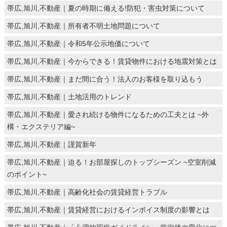
帯広,旭川,不動産｜夏の時期に備える!防犯・害虫対策について
帯広,旭川,不動産｜所有者不明土地問題について
帯広,旭川,不動産｜令和5年公示地価について
帯広,旭川,不動産｜今からできる！賃貸物件における地震対策とは
帯広,旭川,不動産｜まだ間に合う！法人のお客様を取り込もう
帯広,旭川,不動産｜土地活用のトレンド
帯広,旭川,不動産｜愛され続ける物件になるための工夫とは ~外
構・エクステリア編~
帯広,旭川,不動産｜謹賀新年
帯広,旭川,不動産｜迫る！お部屋探しのトップシーズン ~空室削減
のポイント~
帯広,旭川,不動産｜高齢化社会の賃貸経営トラブル
帯広,旭川,不動産｜賃貸経営におけるインボイス制度の影響とは