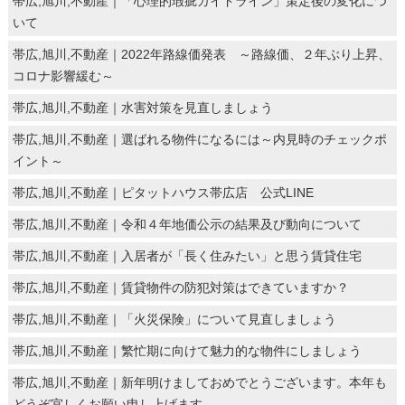
帯広,旭川,不動産｜「心理的瑕疵ガイドライン」策定後の変化につ
いて
帯広,旭川,不動産｜2022年路線価発表 ～路線価、２年ぶり上昇、
コロナ影響緩む～
帯広,旭川,不動産｜水害対策を見直しましょう
帯広,旭川,不動産｜選ばれる物件になるには～内見時のチェックポ
イント～
帯広,旭川,不動産｜ピタットハウス帯広店 公式LINE
帯広,旭川,不動産｜令和４年地価公示の結果及び動向について
帯広,旭川,不動産｜入居者が「長く住みたい」と思う賃貸住宅
帯広,旭川,不動産｜賃貸物件の防犯対策はできていますか？
帯広,旭川,不動産｜「火災保険」について見直しましょう
帯広,旭川,不動産｜繁忙期に向けて魅力的な物件にしましょう
帯広,旭川,不動産｜新年明けましておめでとうございます。本年も
どうぞ宜しくお願い申し上げます。