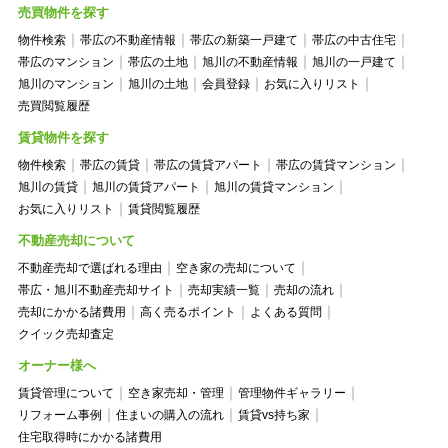
売買物件を探す
物件検索
帯広の不動産情報
帯広の新築一戸建て
帯広の中古住宅
帯広のマンション
帯広の土地
旭川の不動産情報
旭川の一戸建て
旭川のマンション
旭川の土地
会員登録
お気に入りリスト
売買閲覧履歴
賃貸物件を探す
物件検索
帯広の賃貸
帯広の賃貸アパート
帯広の賃貸マンション
旭川の賃貸
旭川の賃貸アパート
旭川の賃貸マンション
お気に入りリスト
賃貸閲覧履歴
不動産売却について
不動産売却で選ばれる理由
空き家の売却について
帯広・旭川不動産売却サイト
売却実績一覧
売却の流れ
売却にかかる諸費用
高く売るポイント
よくある質問
クイック売却査定
オーナー様へ
賃貸管理について
空き家売却・管理
管理物件ギャラリー
リフォーム事例
住まいの購入の流れ
賃貸vs持ち家
住宅取得時にかかる諸費用