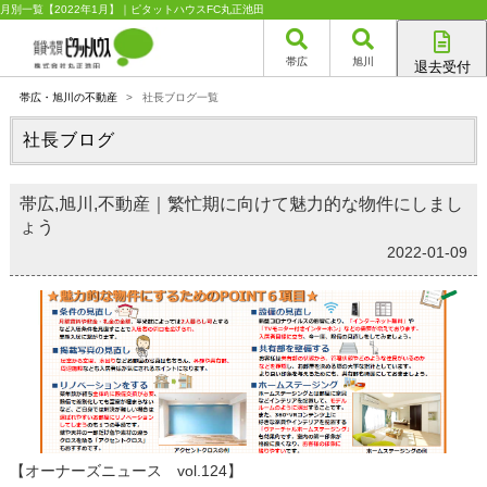
月別一覧【2022年1月】｜ピタットハウスFC丸正池田
帯広
旭川
退去受付
帯広店
帯広・旭川の不動産
>
社長ブログ一覧
旭川店
社長ブログ
帯広,旭川,不動産｜繁忙期に向けて魅力的な物件にしまし
ょう
2022-01-09
【オーナーズニュース vol.124】