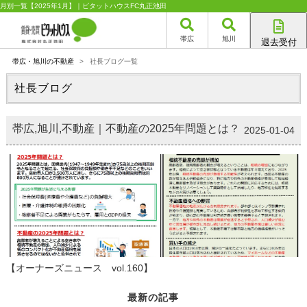
月別一覧【2025年1月】｜ピタットハウスFC丸正池田
帯広
旭川
退去受付
帯広店
帯広・旭川の不動産
>
社長ブログ一覧
旭川店
社長ブログ
帯広,旭川,不動産｜不動産の2025年問題とは？
2025-01-04
【オーナーズニュース vol.160】
最新の記事