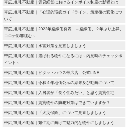
帯広,旭川,不動産｜賃貸経営におけるインボイス制度の影響とは
帯広,旭川,不動産｜「心理的瑕疵ガイドライン」策定後の変化につ
いて
帯広,旭川,不動産｜2022年路線価発表 ～路線価、２年ぶり上昇、
コロナ影響緩む～
帯広,旭川,不動産｜水害対策を見直しましょう
帯広,旭川,不動産｜選ばれる物件になるには～内見時のチェックポ
イント～
帯広,旭川,不動産｜ピタットハウス帯広店 公式LINE
帯広,旭川,不動産｜令和４年地価公示の結果及び動向について
帯広,旭川,不動産｜入居者が「長く住みたい」と思う賃貸住宅
帯広,旭川,不動産｜賃貸物件の防犯対策はできていますか？
帯広,旭川,不動産｜「火災保険」について見直しましょう
帯広,旭川,不動産｜繁忙期に向けて魅力的な物件にしましょう