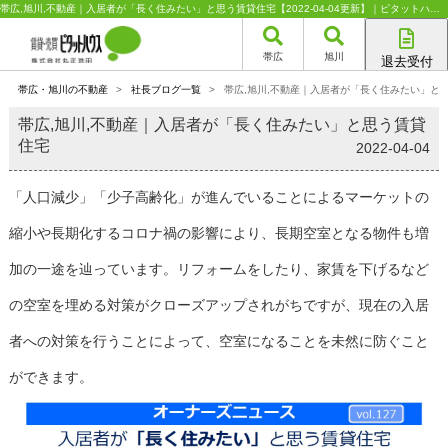
帯広,旭川,不動産｜入居者が「長く住みたい」と思う賃貸住宅【2022-04-04更新】｜ピタットハウスFC丸正池田
帯広
旭川
退去受付
帯広店
帯広・旭川の不動産
>
社長ブログ一覧
>
帯広,旭川,不動産｜入居者が「長く住みたい」と
旭川店
帯広,旭川,不動産｜入居者が「長く住みたい」と思う賃貸
住宅
2022-04-04
「人口減少」「少子高齢化」が進んでいることによるマーケットの
縮小や長期化するコロナ禍の影響により、長期空室となる物件も増
加の一途を辿っています。リフォームをしたり、家賃を下げるなど
の空室を埋める対策がクローズアップされがちですが、現在の入居
者への対策を行うことによって、空室になることを未然に防ぐこと
ができます。