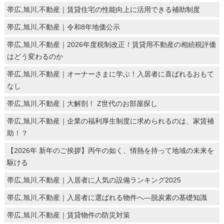
帯広,旭川,不動産｜賃貸住宅の性能向上に活用できる補助制度
帯広,旭川,不動産｜令和8年地価公示
帯広,旭川,不動産｜2026年度税制改正！賃貸用不動産の相続税評価
はどう変わるのか
帯広,旭川,不動産｜オーナーさまに学ぶ！入居者に喜ばれるおもて
なし
帯広,旭川,不動産｜大解剖！ Z世代のお部屋探し
帯広,旭川,不動産｜企業の福利厚生制度に求められるのは、家賃補
助！？
【2026年 新年のご挨拶】丙午の如く、情熱を持って地域の未来を
駆ける
帯広,旭川,不動産｜入居者に人気の設備ランキング2025
帯広,旭川,不動産｜入居者に選ばれる物件へ―脱炭素の基礎知識
帯広,旭川,不動産｜賃貸物件の防災対策