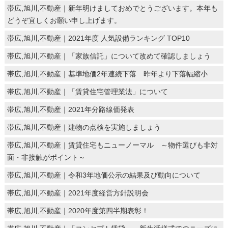
帯広,旭川,不動産｜新年明けましておめでとうございます。本年も
どうぞ宜しくお願い申し上げます。
帯広,旭川,不動産｜2021年度 人気設備ランキング TOP10
帯広,旭川,不動産｜「家族信託」について改めて確認しましょう
帯広,旭川,不動産｜基準地価2年連続下落 昨年より下落幅縮小
帯広,旭川,不動産｜「賃貸住宅管理業法」について
帯広,旭川,不動産｜2021年分路線価発表
帯広,旭川,不動産｜建物の点検を実施しましょう
帯広,旭川,不動産｜賃貸住宅もニューノーマル ～物件選びも非対
面・非接触がポイント～
帯広,旭川,不動産｜令和3年地価公示の結果及び動向について
帯広,旭川,不動産｜2021年度経営方針説明会
帯広,旭川,不動産｜2020年度第四半期表彰！