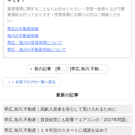
賃貸管理に関することならお任せください！空室一括借り上げで家
賃保証も行っております！空室改善にお困りの方はご相談くださ
い。
帯広の不動産情報
旭川の不動産情報
帯広・旭川の賃貸管理について
帯広・旭川の不動産売却について
＜ 前の記事 [帯広,旭川,不動産｜令和４年地価公示の結果及び動向について]
[帯広,旭川,不動産｜賃貸物件の防犯対策はできていますか？] 次の記事 ＞
＜＜ 社長ブログの一覧へ戻る
最新の記事
帯広,旭川,不動産｜高齢入居者を安心して受け入れるために
帯広,旭川,不動産｜賃貸経営にも影響？エアコンの「2027年問題」
帯広,旭川,不動産｜１８年目のスタートに感謝を込めて