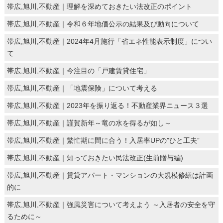
帯広,旭川,不動産｜理解を深めておきたい法改正のポイント
帯広,旭川,不動産｜令和６年地価公示の結果及び動向について
帯広,旭川,不動産｜2024年4月施行「省エネ性能表示制度」につい
て
帯広,旭川,不動産｜今注目の「戸建賃貸住宅」
帯広,旭川,不動産｜「地震保険」について考える
帯広,旭川,不動産｜2023年を振り返る！不動産業界ニュース３選
帯広,旭川,不動産｜謹賀新年～竜の水を得るが如し～
帯広,旭川,不動産｜繁忙期に間に合う！入居率UPの”ひと工夫”
帯広,旭川,不動産｜知っておきたい民法改正(生前贈与編)
帯広,旭川,不動産｜賃貸アパート・マンションの大規模修繕は計画
的に
帯広,旭川,不動産｜強風災害について考えよう ～入居者の安全を守
るために～