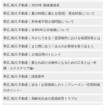
帯広,旭川,不動産｜2023年 路線価発表
帯広,旭川,不動産｜夏の時期に備える!防犯・害虫対策について
帯広,旭川,不動産｜所有者不明土地問題について
帯広,旭川,不動産｜令和5年公示地価について
帯広,旭川,不動産｜今からできる！賃貸物件における地震対策とは
帯広,旭川,不動産｜まだ間に合う！法人のお客様を取り込もう
帯広,旭川,不動産｜土地活用のトレンド
帯広,旭川,不動産｜愛され続ける物件になるための工夫とは ~外
構・エクステリア編~
帯広,旭川,不動産｜謹賀新年
帯広,旭川,不動産｜迫る！お部屋探しのトップシーズン ~空室削減
のポイント~
帯広,旭川,不動産｜高齢化社会の賃貸経営トラブル