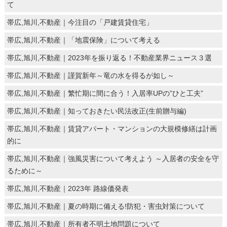
て
帯広,旭川,不動産｜今注目の「戸建賃貸住宅」
帯広,旭川,不動産｜「地震保険」について考える
帯広,旭川,不動産｜2023年を振り返る！不動産業界ニュース３選
帯広,旭川,不動産｜謹賀新年～竜の水を得るが如し～
帯広,旭川,不動産｜繁忙期に間に合う！入居率UPの”ひと工夫”
帯広,旭川,不動産｜知っておきたい民法改正(生前贈与編)
帯広,旭川,不動産｜賃貸アパート・マンションの大規模修繕は計画
的に
帯広,旭川,不動産｜強風災害について考えよう ～入居者の安全を守
るために～
帯広,旭川,不動産｜2023年 路線価発表
帯広,旭川,不動産｜夏の時期に備える!防犯・害虫対策について
帯広,旭川,不動産｜所有者不明土地問題について