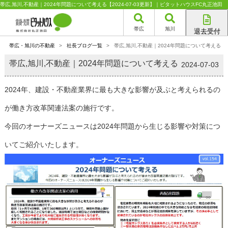
帯広,旭川,不動産｜2024年問題について考える【2024-07-03更新】｜ピタットハウスFC丸正池田
帯広
旭川
退去受付
帯広店
帯広・旭川の不動産
>
社長ブログ一覧
>
帯広,旭川,不動産｜2024年問題について考える
旭川店
帯広,旭川,不動産｜2024年問題について考える
2024-07-03
2024年、建設・不動産業界に最も大きな影響が及ぶと考えられるの
が働き方改革関連法案の施行です。
今回のオーナーズニュースは2024年問題から生じる影響や対策につ
いてご紹介いたします。