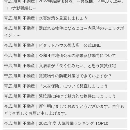
帯広,旭川,不動産｜2022年路線価発表 ～路線価、２年ぶり上昇、
コロナ影響緩む～
帯広,旭川,不動産｜水害対策を見直しましょう
帯広,旭川,不動産｜選ばれる物件になるには～内見時のチェックポ
イント～
帯広,旭川,不動産｜ピタットハウス帯広店 公式LINE
帯広,旭川,不動産｜令和４年地価公示の結果及び動向について
帯広,旭川,不動産｜入居者が「長く住みたい」と思う賃貸住宅
帯広,旭川,不動産｜賃貸物件の防犯対策はできていますか？
帯広,旭川,不動産｜「火災保険」について見直しましょう
帯広,旭川,不動産｜繁忙期に向けて魅力的な物件にしましょう
帯広,旭川,不動産｜新年明けましておめでとうございます。本年も
どうぞ宜しくお願い申し上げます。
帯広,旭川,不動産｜2021年度 人気設備ランキング TOP10