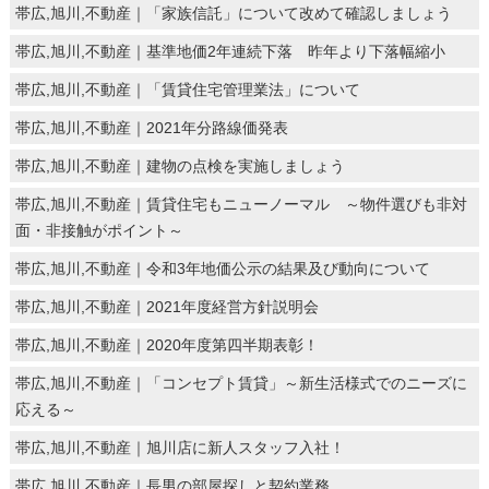
帯広,旭川,不動産｜「家族信託」について改めて確認しましょう
帯広,旭川,不動産｜基準地価2年連続下落 昨年より下落幅縮小
帯広,旭川,不動産｜「賃貸住宅管理業法」について
帯広,旭川,不動産｜2021年分路線価発表
帯広,旭川,不動産｜建物の点検を実施しましょう
帯広,旭川,不動産｜賃貸住宅もニューノーマル ～物件選びも非対
面・非接触がポイント～
帯広,旭川,不動産｜令和3年地価公示の結果及び動向について
帯広,旭川,不動産｜2021年度経営方針説明会
帯広,旭川,不動産｜2020年度第四半期表彰！
帯広,旭川,不動産｜「コンセプト賃貸」～新生活様式でのニーズに
応える～
帯広,旭川,不動産｜旭川店に新人スタッフ入社！
帯広,旭川,不動産｜長男の部屋探しと契約業務