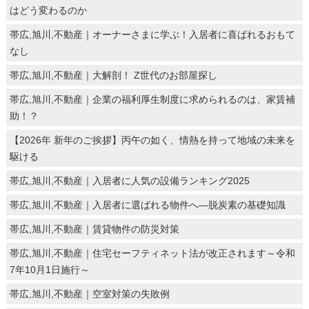
はどう変わるのか
帯広,旭川,不動産｜オーナーさまに学ぶ！入居者に喜ばれるおもて
なし
帯広,旭川,不動産｜大解剖！ Z世代のお部屋探し
帯広,旭川,不動産｜企業の福利厚生制度に求められるのは、家賃補
助！？
【2026年 新年のご挨拶】丙午の如く、情熱を持って地域の未来を
駆ける
帯広,旭川,不動産｜入居者に人気の設備ランキング2025
帯広,旭川,不動産｜入居者に選ばれる物件へ―脱炭素の基礎知識
帯広,旭川,不動産｜賃貸物件の防災対策
帯広,旭川,不動産｜住宅セーフティネット法が改正されます～令和
7年10月1日施行～
帯広,旭川,不動産｜空室対策の失敗例