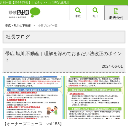
月別一覧【2024年6月】｜ピタットハウスFC丸正池田
帯広
旭川
退去受付
帯広店
帯広・旭川の不動産
>
社長ブログ一覧
旭川店
社長ブログ
帯広,旭川,不動産｜理解を深めておきたい法改正のポイン
ト
2024-06-01
【オーナーズニュース vol.153】