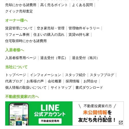
売却にかかる諸費用
高く売るポイント
よくある質問
クイック売却査定
オーナー様へ
賃貸管理について
空き家売却・管理
管理物件ギャラリー
リフォーム事例
住まいの購入の流れ
賃貸vs持ち家
住宅取得時にかかる諸費用
入居者様へ
入居者様専用ページ
退去受付（帯広）
退去受付（旭川）
当社について
トップページ
インフォメーション
スタッフ紹介
スタッフブログ
代表ブログ
お客様の声
会社概要
採用情報
お問合せ
個人情報の取扱いについて
サイトマップ
書式ダウンロード
不動産投資家の方へ