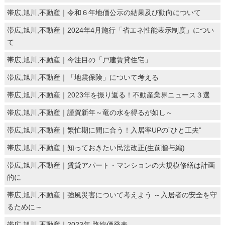
帯広,旭川,不動産｜令和６年地価公示の結果及び動向について
帯広,旭川,不動産｜2024年4月施行「省エネ性能表示制度」につい
て
帯広,旭川,不動産｜今注目の「戸建賃貸住宅」
帯広,旭川,不動産｜「地震保険」について考える
帯広,旭川,不動産｜2023年を振り返る！不動産業界ニュース３選
帯広,旭川,不動産｜謹賀新年～竜の水を得るが如し～
帯広,旭川,不動産｜繁忙期に間に合う！入居率UPの”ひと工夫”
帯広,旭川,不動産｜知っておきたい民法改正(生前贈与編)
帯広,旭川,不動産｜賃貸アパート・マンションの大規模修繕は計画
的に
帯広,旭川,不動産｜強風災害について考えよう ～入居者の安全を守
るために～
帯広,旭川,不動産｜2023年 路線価発表