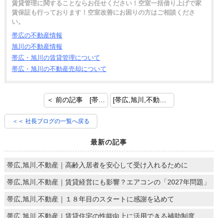
賃貸管理に関することならお任せください！空室一括借り上げで家
賃保証も行っております！空室改善にお困りの方はご相談くださ
い。
帯広の不動産情報
旭川の不動産情報
帯広・旭川の賃貸管理について
帯広・旭川の不動産売却について
＜ 前の記事 [帯広,旭川,不動産｜「家族信託」について改めて確認しましょう]
[帯広,旭川,不動産｜「賃貸住宅管理業法」について] 次の記事 ＞
＜＜ 社長ブログの一覧へ戻る
最新の記事
帯広,旭川,不動産｜高齢入居者を安心して受け入れるために
帯広,旭川,不動産｜賃貸経営にも影響？エアコンの「2027年問題」
帯広,旭川,不動産｜１８年目のスタートに感謝を込めて
帯広,旭川,不動産｜賃貸住宅の性能向上に活用できる補助制度