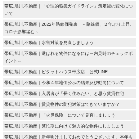
帯広,旭川,不動産｜「心理的瑕疵ガイドライン」策定後の変化につ
いて
帯広,旭川,不動産｜2022年路線価発表 ～路線価、２年ぶり上昇、
コロナ影響緩む～
帯広,旭川,不動産｜水害対策を見直しましょう
帯広,旭川,不動産｜選ばれる物件になるには～内見時のチェックポ
イント～
帯広,旭川,不動産｜ピタットハウス帯広店 公式LINE
帯広,旭川,不動産｜令和４年地価公示の結果及び動向について
帯広,旭川,不動産｜入居者が「長く住みたい」と思う賃貸住宅
帯広,旭川,不動産｜賃貸物件の防犯対策はできていますか？
帯広,旭川,不動産｜「火災保険」について見直しましょう
帯広,旭川,不動産｜繁忙期に向けて魅力的な物件にしましょう
帯広,旭川,不動産｜新年明けましておめでとうございます。本年も