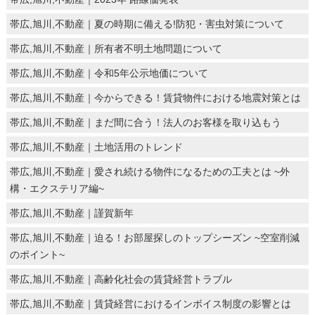
帯広,旭川,不動産｜夏の時期に備える!防犯・害虫対策について
帯広,旭川,不動産｜所有者不明土地問題について
帯広,旭川,不動産｜令和5年公示地価について
帯広,旭川,不動産｜今からできる！賃貸物件における地震対策とは
帯広,旭川,不動産｜まだ間に合う！法人のお客様を取り込もう
帯広,旭川,不動産｜土地活用のトレンド
帯広,旭川,不動産｜愛され続ける物件になるための工夫とは ~外
構・エクステリア編~
帯広,旭川,不動産｜謹賀新年
帯広,旭川,不動産｜迫る！お部屋探しのトップシーズン ~空室削減
のポイント~
帯広,旭川,不動産｜高齢化社会の賃貸経営トラブル
帯広,旭川,不動産｜賃貸経営におけるインボイス制度の影響とは