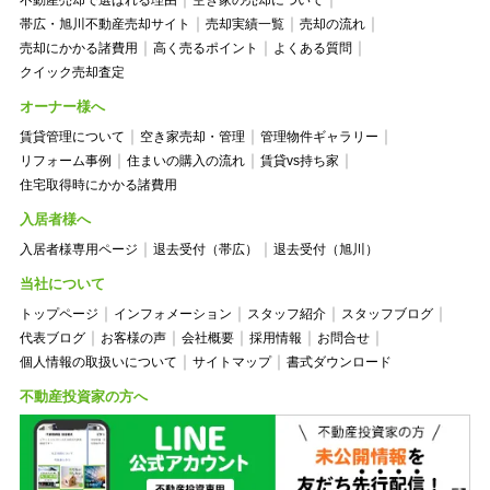
不動産売却で選ばれる理由
空き家の売却について
帯広・旭川不動産売却サイト
売却実績一覧
売却の流れ
売却にかかる諸費用
高く売るポイント
よくある質問
クイック売却査定
オーナー様へ
賃貸管理について
空き家売却・管理
管理物件ギャラリー
リフォーム事例
住まいの購入の流れ
賃貸vs持ち家
住宅取得時にかかる諸費用
入居者様へ
入居者様専用ページ
退去受付（帯広）
退去受付（旭川）
当社について
トップページ
インフォメーション
スタッフ紹介
スタッフブログ
代表ブログ
お客様の声
会社概要
採用情報
お問合せ
個人情報の取扱いについて
サイトマップ
書式ダウンロード
不動産投資家の方へ