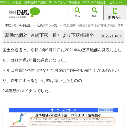
帯広,旭川,不動産｜基準地価2年連続下落 昨年より下落幅縮小【2021-10-04更新】｜ピタットハウスFC丸正池田
帯広
旭川
退去受付
帯広店
帯広・旭川の不動産
>
社長ブログ一覧
>
帯広,旭川,不動産｜基準地価2年連続下落 昨年
旭川店
基準地価2年連続下落 昨年より下落幅縮小
2021-10-04
国土交通省は、令和３年9月21日に2021年の基準地価を発表しまし
た。コロナ禍2年目の調査となった。
今年は商業地や住宅地など全用途の全国平均が前年比で0.4%下が
り、昨年に比べると下げ幅は縮小したものの
2年連続のマイナスでした。