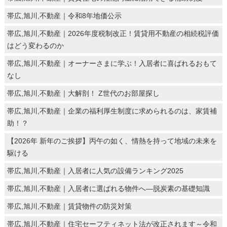
帯広,旭川,不動産｜令和8年地価公示
帯広,旭川,不動産｜2026年度税制改正！賃貸用不動産の相続税評価
はどう変わるのか
帯広,旭川,不動産｜オーナーさまに学ぶ！入居者に喜ばれるおもて
なし
帯広,旭川,不動産｜大解剖！ Z世代のお部屋探し
帯広,旭川,不動産｜企業の福利厚生制度に求められるのは、家賃補
助！？
【2026年 新年のご挨拶】丙午の如く、情熱を持って地域の未来を
駆ける
帯広,旭川,不動産｜入居者に人気の設備ランキング2025
帯広,旭川,不動産｜入居者に選ばれる物件へ―脱炭素の基礎知識
帯広,旭川,不動産｜賃貸物件の防災対策
帯広,旭川,不動産｜住宅セーフティネット法が改正されます～令和