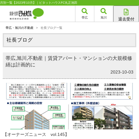
月別一覧【2023年10月】｜ピタットハウスFC丸正池田
帯広
旭川
退去受付
帯広店
帯広・旭川の不動産
>
社長ブログ一覧
旭川店
社長ブログ
帯広,旭川,不動産｜賃貸アパート・マンションの大規模修
繕は計画的に
2023-10-03
【オーナーズニュース vol.145】