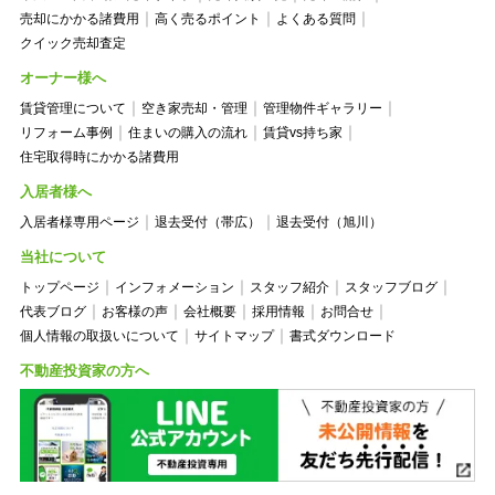
売却にかかる諸費用
高く売るポイント
よくある質問
クイック売却査定
オーナー様へ
賃貸管理について
空き家売却・管理
管理物件ギャラリー
リフォーム事例
住まいの購入の流れ
賃貸vs持ち家
住宅取得時にかかる諸費用
入居者様へ
入居者様専用ページ
退去受付（帯広）
退去受付（旭川）
当社について
トップページ
インフォメーション
スタッフ紹介
スタッフブログ
代表ブログ
お客様の声
会社概要
採用情報
お問合せ
個人情報の取扱いについて
サイトマップ
書式ダウンロード
不動産投資家の方へ