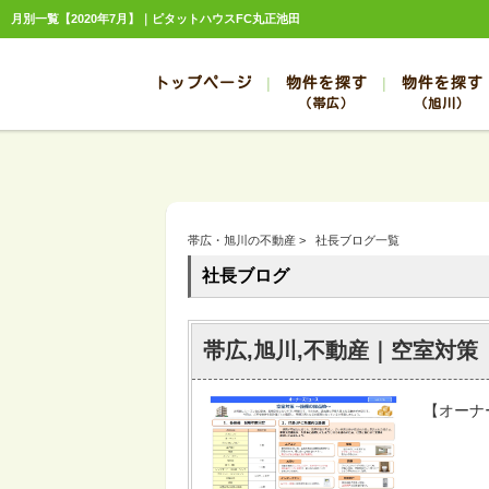
月別一覧【2020年7月】｜ピタットハウスFC丸正池田
トップページ
物件を探す
物件を探す
（帯広）
（旭川）
総合お問合せ
お知らせ
賃貸管理について
選ばれる理由
管理のお問合せ
スタッフ紹介
帯広
旭川
帯広
旭川
帯広・旭川の不動産
>
社長ブログ一覧
帯広
旭川
社長ブログ
帯広
旭川
帯広
旭川
帯広,旭川,不動産｜空室対策
【オーナー