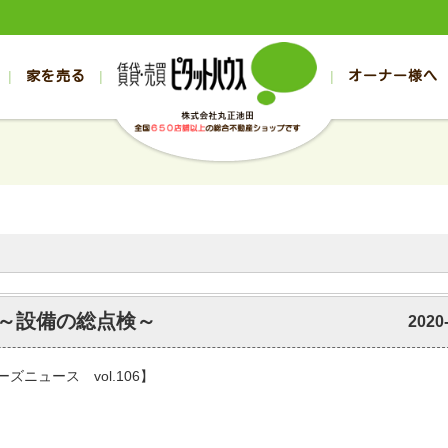
家を売る
オーナー様へ
売買
売買
売却実績一覧
空き家管理
スタッフブログ
売却のお問合せ
管理物件ギャラリー
売却のご相談
入居者様ページ
お客様の声
不動産売却査定
リフォーム
の売買物件一覧
の売買物件一覧
帯広の1000万円以下
旭川の1000万円以下
帯広の賃貸物件
旭川の賃貸物件
の新築一戸建て
の新築一戸建て
帯広の1000万～2000万円
旭川の1000万～2000万円
帯広の賃貸アパ
旭川の賃貸アパ
の中古一戸建て
の中古一戸建て
帯広の2000万～3000万円
旭川の2000万～3000万円
帯広の賃貸マン
旭川の賃貸マン
の土地
の土地
帯広の3000万～4000万円
旭川の3000万～4000万円
帯広の賃貸一戸
旭川の賃貸一戸
の中古マンション
の中古マンション
帯広の4000万以上
旭川の4000万以上
帯広の賃貸事務
旭川の賃貸事務
 ～設備の総点検～
2020
ズニュース vol.106】