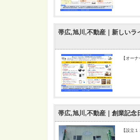
帯広,旭川,不動産｜新しい
【オーナー
帯広,旭川,不動産｜創業記念
【設立１