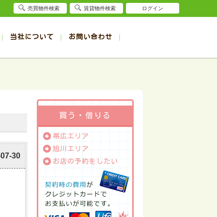
売買物件検索
賃貸物件検索
ログイン
当社について
お問い合わせ
賃貸
賃貸
サイト
事例
退去受付（帯広店）
会社概要
クイック売却査定
お問合せ
退去受付（旭川店）
採用情報
一覧
一覧
帯広の1R～1K賃貸
旭川の1R～1K賃貸
ート
ート
帯広の1DK～1LDK賃貸
旭川の1DK～1LDK賃貸
ション
ション
帯広の2K～2LDK賃貸
旭川の2K～2LDK賃貸
買う・借りる
建て
建て
帯広の3K～3LDK賃貸
旭川の3K～3LDK賃貸
帯広エリア
所
所
帯広の4K以上賃貸
旭川の4K以上賃貸
旭川エリア
-07-30
お店の予約をしたい