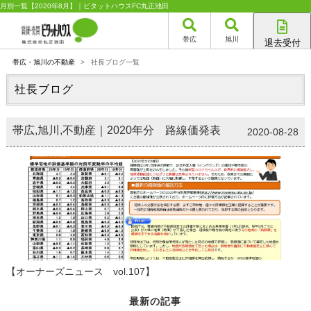
月別一覧【2020年8月】｜ピタットハウスFC丸正池田
帯広
旭川
退去受付
帯広店
帯広・旭川の不動産
>
社長ブログ一覧
旭川店
社長ブログ
帯広,旭川,不動産｜2020年分 路線価発表
2020-08-28
【オーナーズニュース vol.107】
最新の記事