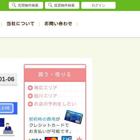
売買物件検索
賃貸物件検索
ログイン
当社について
お問い合わせ
賃貸
賃貸
サイト
事例
退去受付（帯広店）
会社概要
クイック売却査定
お問合せ
退去受付（旭川店）
採用情報
一覧
一覧
帯広の1R～1K賃貸
旭川の1R～1K賃貸
ート
ート
帯広の1DK～1LDK賃貸
旭川の1DK～1LDK賃貸
ション
ション
帯広の2K～2LDK賃貸
旭川の2K～2LDK賃貸
買う・借りる
01-06
建て
建て
帯広の3K～3LDK賃貸
旭川の3K～3LDK賃貸
帯広エリア
所
所
帯広の4K以上賃貸
旭川の4K以上賃貸
旭川エリア
お店の予約をしたい