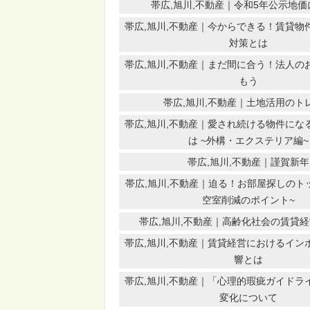
帯広,旭川,不動産｜令和5年公示地
帯広,旭川,不動産｜今からできる！賃貸物
対策とは
帯広,旭川,不動産｜まだ間に合う！法人の
もう
帯広,旭川,不動産｜土地活用のト
帯広,旭川,不動産｜愛され続ける物件にな
は ~外構・エクステリア編~
帯広,旭川,不動産｜謹賀新年
帯広,旭川,不動産｜迫る！お部屋探しのト
空室削減のポイント~
帯広,旭川,不動産｜高齢化社会の賃貸
帯広,旭川,不動産｜賃貸経営におけるイン
響とは
帯広,旭川,不動産｜「心理的瑕疵ガイドラ
変化について