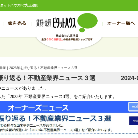
｜ピタットハウスFC丸正池田
家を売る
オーナー様へ
売買
売買
売却実績一覧
空き家管理
スタッフブログ
売却のお問合せ
管理物件ギャラリー
売却のご相談
入居者様ページ
お客様の声
不動産売却査定
リフォーム
の売買物件一覧
の売買物件一覧
帯広の1000万円以下
旭川の1000万円以下
帯広の賃貸物件
旭川の賃貸物件
の新築一戸建て
の新築一戸建て
帯広の1000万～2000万円
旭川の1000万～2000万円
帯広の賃貸アパ
旭川の賃貸アパ
不動産｜2023年を振り返る！不動産業界ニュース３選
の中古一戸建て
の中古一戸建て
帯広の2000万～3000万円
旭川の2000万～3000万円
帯広の賃貸マン
旭川の賃貸マン
年を振り返る！不動産業界ニュース３選
2024-
の土地
の土地
帯広の3000万～4000万円
旭川の3000万～4000万円
帯広の賃貸一戸
旭川の賃貸一戸
やニュースがありました。
の中古マンション
の中古マンション
帯広の4000万以上
旭川の4000万以上
帯広の賃貸事務
旭川の賃貸事務
した「
2023
年 不動産業界ニュース
3
選」をご紹介いたします。