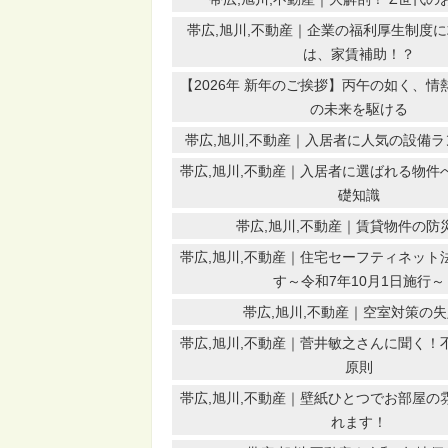
帯広,旭川,不動産｜企業の福利厚生制度
は、家賃補助！？
【2026年 新年のご挨拶】丙午の如く、
の未来を駆ける
帯広,旭川,不動産｜入居者に人気の設備ラン
帯広,旭川,不動産｜入居者に選ばれる物件
礎知識
帯広,旭川,不動産｜賃貸物件の防
帯広,旭川,不動産｜住宅セーフティネット
す～令和7年10月1日施行～
帯広,旭川,不動産｜空室対策の
帯広,旭川,不動産｜菅井敏之さんに聞く！
原則
帯広,旭川,不動産｜壁紙ひとつでお部屋の
れます！