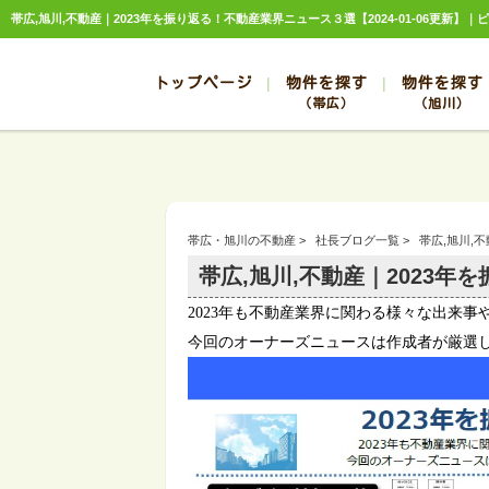
帯広,旭川,不動産｜2023年を振り返る！不動産業界ニュース３選【2024-01-06更新】
トップページ
物件を探す
物件を探す
（帯広）
（旭川）
総合お問合せ
お知らせ
賃貸管理について
選ばれる理由
管理のお問合せ
スタッフ紹介
帯広
旭川
帯広
旭川
帯広・旭川の不動産
>
社長ブログ一覧
>
帯広,旭川,
帯広
旭川
帯広,旭川,不動産｜2023
帯広
旭川
2023
年も不動産業界に関わる様々な出来事
帯広
旭川
今回のオーナーズニュースは作成者が厳選