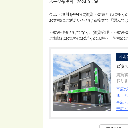
ページ作成日 2024-01-06
帯広・旭川を中心に賃貸・売買ともに多く
お客様にご満足いただける接客で「選んで
不動産仲介だけでなく、賃貸管理・不動産
ご相談はお気軽にお近くの店舗へ！皆様の
株式
ピタ
賃貸
おり
帯広の
旭川の
帯広・
帯広・