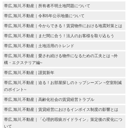
帯広,旭川,不動産｜所有者不明土地問題について
帯広,旭川,不動産｜令和5年公示地価について
帯広,旭川,不動産｜今からできる！賃貸物件における地震対策とは
帯広,旭川,不動産｜まだ間に合う！法人のお客様を取り込もう
帯広,旭川,不動産｜土地活用のトレンド
帯広,旭川,不動産｜愛され続ける物件になるための工夫とは ~外
構・エクステリア編~
帯広,旭川,不動産｜謹賀新年
帯広,旭川,不動産｜迫る！お部屋探しのトップシーズン ~空室削減
のポイント~
帯広,旭川,不動産｜高齢化社会の賃貸経営トラブル
帯広,旭川,不動産｜賃貸経営におけるインボイス制度の影響とは
帯広,旭川,不動産｜「心理的瑕疵ガイドライン」策定後の変化につ
いて