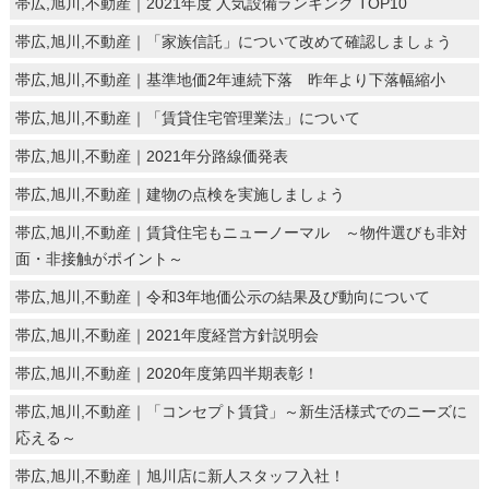
帯広,旭川,不動産｜2021年度 人気設備ランキング TOP10
帯広,旭川,不動産｜「家族信託」について改めて確認しましょう
帯広,旭川,不動産｜基準地価2年連続下落 昨年より下落幅縮小
帯広,旭川,不動産｜「賃貸住宅管理業法」について
帯広,旭川,不動産｜2021年分路線価発表
帯広,旭川,不動産｜建物の点検を実施しましょう
帯広,旭川,不動産｜賃貸住宅もニューノーマル ～物件選びも非対
面・非接触がポイント～
帯広,旭川,不動産｜令和3年地価公示の結果及び動向について
帯広,旭川,不動産｜2021年度経営方針説明会
帯広,旭川,不動産｜2020年度第四半期表彰！
帯広,旭川,不動産｜「コンセプト賃貸」～新生活様式でのニーズに
応える～
帯広,旭川,不動産｜旭川店に新人スタッフ入社！