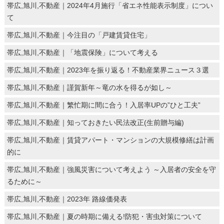
帯広,旭川,不動産｜2024年4月施行「省エネ性能表示制度」につい
て
帯広,旭川,不動産｜今注目の「戸建賃貸住宅」
帯広,旭川,不動産｜「地震保険」について考える
帯広,旭川,不動産｜2023年を振り返る！不動産業界ニュース３選
帯広,旭川,不動産｜謹賀新年～竜の水を得るが如し～
帯広,旭川,不動産｜繁忙期に間に合う！入居率UPの”ひと工夫”
帯広,旭川,不動産｜知っておきたい民法改正(生前贈与編)
帯広,旭川,不動産｜賃貸アパート・マンションの大規模修繕は計画
的に
帯広,旭川,不動産｜強風災害について考えよう ～入居者の安全を守
るために～
帯広,旭川,不動産｜2023年 路線価発表
帯広,旭川,不動産｜夏の時期に備える!防犯・害虫対策について