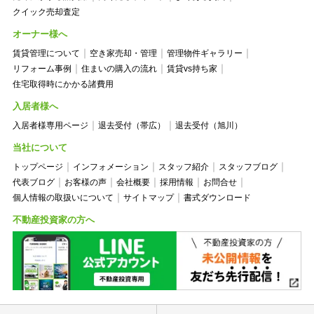
クイック売却査定
オーナー様へ
賃貸管理について
空き家売却・管理
管理物件ギャラリー
リフォーム事例
住まいの購入の流れ
賃貸vs持ち家
住宅取得時にかかる諸費用
入居者様へ
入居者様専用ページ
退去受付（帯広）
退去受付（旭川）
当社について
トップページ
インフォメーション
スタッフ紹介
スタッフブログ
代表ブログ
お客様の声
会社概要
採用情報
お問合せ
個人情報の取扱いについて
サイトマップ
書式ダウンロード
不動産投資家の方へ