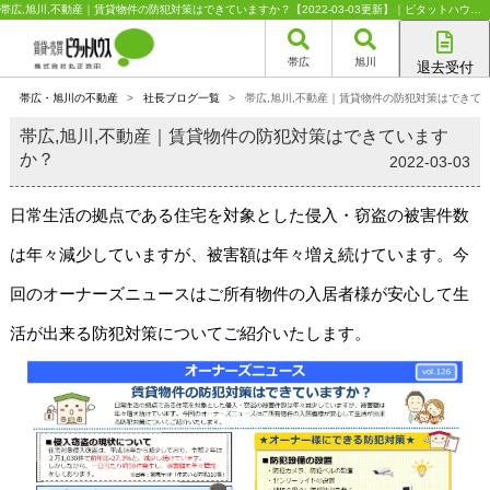
帯広,旭川,不動産｜賃貸物件の防犯対策はできていますか？【2022-03-03更新】｜ピタットハウスFC丸正池田
帯広
旭川
退去受付
帯広店
帯広・旭川の不動産
>
社長ブログ一覧
>
帯広,旭川,不動産｜賃貸物件の防犯対策はできて
旭川店
帯広,旭川,不動産｜賃貸物件の防犯対策はできています
か？
2022-03-03
日常生活の拠点である住宅を対象とした侵入・窃盗の被害件数
は年々減少していますが、被害額は年々増え続けています。今
回のオーナーズニュースはご所有物件の入居者様が安心して生
活が出来る防犯対策についてご紹介いたします。