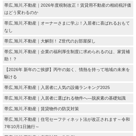
帯広,旭川,不動産｜2026年度税制改正！賃貸用不動産の相続税評価
はどう変わるのか
帯広,旭川,不動産｜オーナーさまに学ぶ！入居者に喜ばれるおもて
なし
帯広,旭川,不動産｜大解剖！ Z世代のお部屋探し
帯広,旭川,不動産｜企業の福利厚生制度に求められるのは、家賃補
助！？
【2026年 新年のご挨拶】丙午の如く、情熱を持って地域の未来を
駆ける
帯広,旭川,不動産｜入居者に人気の設備ランキング2025
帯広,旭川,不動産｜入居者に選ばれる物件へ―脱炭素の基礎知識
帯広,旭川,不動産｜賃貸物件の防災対策
帯広,旭川,不動産｜住宅セーフティネット法が改正されます～令和
7年10月1日施行～