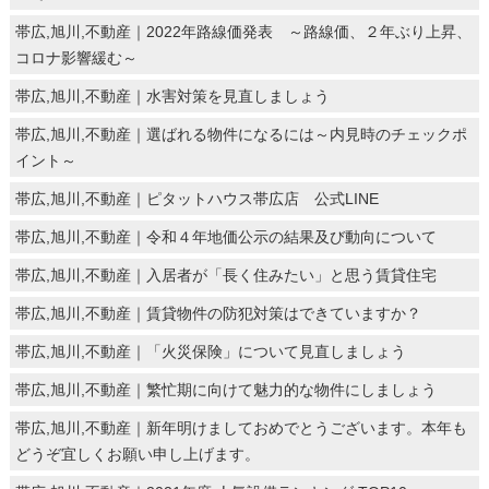
帯広,旭川,不動産｜2022年路線価発表 ～路線価、２年ぶり上昇、
コロナ影響緩む～
帯広,旭川,不動産｜水害対策を見直しましょう
帯広,旭川,不動産｜選ばれる物件になるには～内見時のチェックポ
イント～
帯広,旭川,不動産｜ピタットハウス帯広店 公式LINE
帯広,旭川,不動産｜令和４年地価公示の結果及び動向について
帯広,旭川,不動産｜入居者が「長く住みたい」と思う賃貸住宅
帯広,旭川,不動産｜賃貸物件の防犯対策はできていますか？
帯広,旭川,不動産｜「火災保険」について見直しましょう
帯広,旭川,不動産｜繁忙期に向けて魅力的な物件にしましょう
帯広,旭川,不動産｜新年明けましておめでとうございます。本年も
どうぞ宜しくお願い申し上げます。