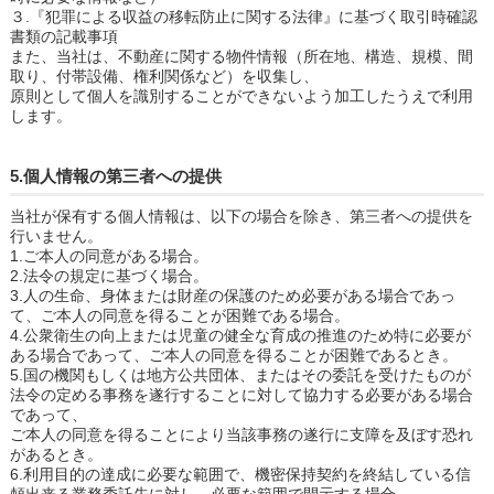
３.『犯罪による収益の移転防止に関する法律』に基づく取引時確認
書類の記載事項
また、当社は、不動産に関する物件情報（所在地、構造、規模、間
取り、付帯設備、権利関係など）を収集し、
原則として個人を識別することができないよう加工したうえで利用
します。
5.個人情報の第三者への提供
当社が保有する個人情報は、以下の場合を除き、第三者への提供を
行いません。
1.ご本人の同意がある場合。
2.法令の規定に基づく場合。
3.人の生命、身体または財産の保護のため必要がある場合であっ
て、ご本人の同意を得ることが困難である場合。
4.公衆衛生の向上または児童の健全な育成の推進のため特に必要が
ある場合であって、ご本人の同意を得ることが困難であるとき。
5.国の機関もしくは地方公共団体、またはその委託を受けたものが
法令の定める事務を遂行することに対して協力する必要がある場合
であって、
ご本人の同意を得ることにより当該事務の遂行に支障を及ぼす恐れ
があるとき。
6.利用目的の達成に必要な範囲で、機密保持契約を終結している信
頼出来る業務委託先に対し、必要な範囲で開示する場合。