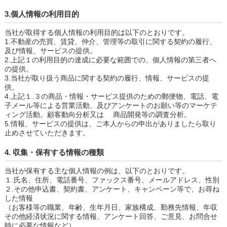
3.個人情報の利用目的
当社が取得する個人情報の利用目的は以下のとおりです。
1.不動産の売買、賃貸、仲介、管理等の取引に関する契約の履行、
及び情報、サービスの提供。
2.上記１の利用目的の達成に必要な範囲での、個人情報の第三者へ
の提供。
3.当社が取り扱う商品に関する契約の履行、情報、サービスの提
供。
4.上記１.３の商品・情報・サービス提供のための郵便物、電話、電
子メール等による営業活動、及びアンケートのお願い等のマーケテ
ィング活動。顧客動向分析又は 商品開発等の調査分析。
5.情報、サービスの提供は、ご本人からの申出がありましたら取り
止めさせていただきます。
4. 収集・保有する情報の種類
当社が保有する主な個人情報の例は、以下のとおりです。
１.氏名、住所、電話番号、ファックス番号、メールアドレス、性別
２.その他申込書、契約書、アンケート、キャンペーン等で、お尋ね
した情報
（お客様等の職業、年齢、生年月日、家族構成、勤務先情報、年収
その他経済状況に関する情報、アンケート回答、ご意見、お問合せ
時に必要な情報など）