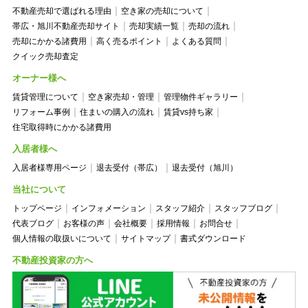
不動産売却で選ばれる理由
空き家の売却について
帯広・旭川不動産売却サイト
売却実績一覧
売却の流れ
売却にかかる諸費用
高く売るポイント
よくある質問
クイック売却査定
オーナー様へ
賃貸管理について
空き家売却・管理
管理物件ギャラリー
リフォーム事例
住まいの購入の流れ
賃貸vs持ち家
住宅取得時にかかる諸費用
入居者様へ
入居者様専用ページ
退去受付（帯広）
退去受付（旭川）
当社について
トップページ
インフォメーション
スタッフ紹介
スタッフブログ
代表ブログ
お客様の声
会社概要
採用情報
お問合せ
個人情報の取扱いについて
サイトマップ
書式ダウンロード
不動産投資家の方へ