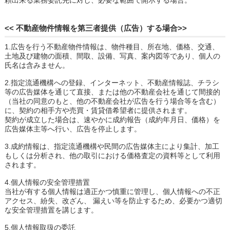
<< 不動産物件情報を第三者提供（広告）する場合>>
1.広告を行う不動産物件情報は、物件種目、所在地、価格、交通、
土地及び建物の面積、間取、設備、写真、案内図等であり、個人の
氏名は含みません。
2.指定流通機構への登録、インターネット、不動産情報誌、チラシ
等の広告媒体を通じて直接、または他の不動産会社を通じて間接的
（当社の同意のもと、他の不動産会社が広告を行う場合等を含む）
に、契約の相手方や売買・賃貸借希望者に提供されます。
契約が成立した場合は、速やかに成約報告（成約年月日、価格）を
広告媒体主等へ行い、広告を停止します。
3.成約情報は、指定流通機構や民間の広告媒体主により集計、加工
もしくは分析され、他の取引における価格査定の資料等として利用
されます。
4.個人情報の安全管理措置
当社が有する個人情報は適正かつ慎重に管理し、個人情報への不正
アクセス、紛失、改ざん、 漏えい等を防止するため、必要かつ適切
な安全管理措置を講じます。
5.個人情報取扱の委託