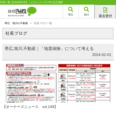
月別一覧【2024年2月】｜ピタットハウスFC丸正池田
帯広
旭川
退去受付
帯広店
帯広・旭川の不動産
>
社長ブログ一覧
旭川店
社長ブログ
帯広,旭川,不動産｜「地震保険」について考える
2024-02-01
【オーナーズニュース vol.149】