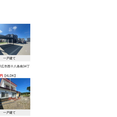
一戸建て
帯広市西十八条南34丁
万円
【4LDK】
一戸建て