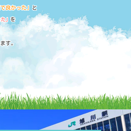
間で良かった」
と
を
った」
します。