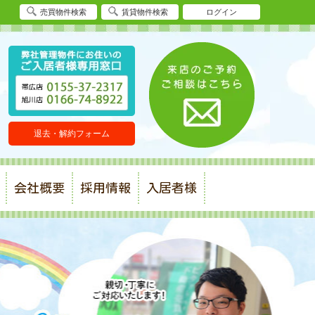
売買物件検索
賃貸物件検索
ログイン
退去・解約フォーム
帯広店
旭川店
会社概要
採用情報
入居者様