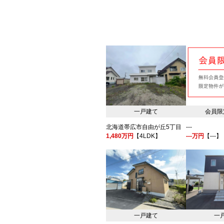
一戸建て
会員限
北海道帯広市自由が丘5丁目
---
1,480万円
【4LDK】
---万円
【---】
一戸建て
一