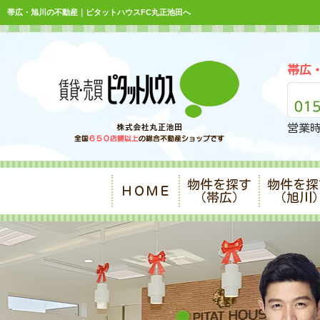
帯広・旭川の不動産｜ピタットハウスFC丸正池田へ
帯広
営業時
物件を探す
物件を探
ＨＯＭＥ
（帯広）
（旭川