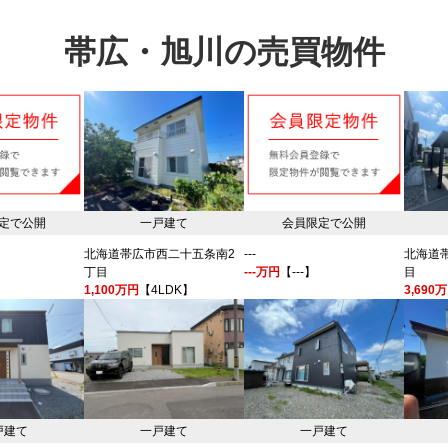
帯広・旭川の売買物件
定で公開
一戸建て
会員限定で公開
北海道帯広市西二十五条南2
---
北海道
丁目
---万円
【---】
目
1,100万円
【4LDK】
3,690
戸建て
一戸建て
一戸建て