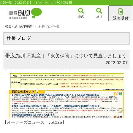
月別一覧【2022年2月】｜ピタットハウスFC丸正池田
帯広
旭川
退去受付
帯広店
帯広・旭川の不動産
>
社長ブログ一覧
旭川店
社長ブログ
帯広,旭川,不動産｜「火災保険」について見直しましょう
2022-02-07
【オーナーズニュース vol.125】