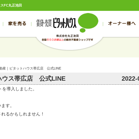
ウスFC丸正池田
家を売る
オーナー様へ
売買
売買
売却実績一覧
空き家管理
スタッフブログ
売却のお問合せ
管理物件ギャラリー
売却のご相談
入居者様ページ
お客様の声
不動産売却査定
リフォーム
の売買物件一覧
の売買物件一覧
帯広の1000万円以下
旭川の1000万円以下
帯広の賃貸物件
旭川の賃貸物件
の新築一戸建て
の新築一戸建て
帯広の1000万～2000万円
旭川の1000万～2000万円
帯広の賃貸アパ
旭川の賃貸アパ
不動産｜ピタットハウス帯広店 公式LINE
の中古一戸建て
の中古一戸建て
帯広の2000万～3000万円
旭川の2000万～3000万円
帯広の賃貸マン
旭川の賃貸マン
ウス帯広店 公式LINE
2022-
の土地
の土地
帯広の3000万～4000万円
旭川の3000万～4000万円
帯広の賃貸一戸
旭川の賃貸一戸
ントを導入しました。
の中古マンション
の中古マンション
帯広の4000万以上
旭川の4000万以上
帯広の賃貸事務
旭川の賃貸事務
います。
されるかもしれません！