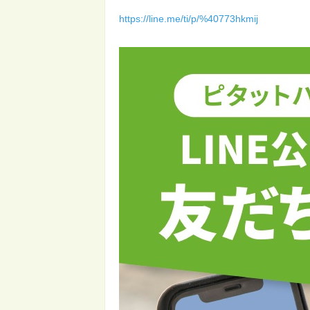
https://line.me/ti/p/%40773hkmij