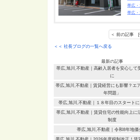
帯広・
帯広・
＜＜ 社長ブログの一覧へ戻る
最新の記事
帯広,旭川,不動産｜高齢入居者を安心して
に
帯広,旭川,不動産｜賃貸経営にも影響？エア
年問題」
帯広,旭川,不動産｜１８年目のスタート
帯広,旭川,不動産｜賃貸住宅の性能向上に
制度
帯広,旭川,不動産｜令和8年地価
帯広,旭川,不動産｜2026年度税制改正！