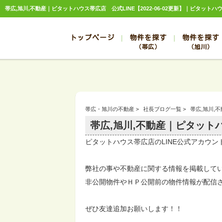
帯広,旭川,不動産｜ピタットハウス帯広店 公式LINE【2022-06-02更新】｜ピタットハ
トップページ
物件を探す
物件を探す
（帯広）
（旭川）
総合お問合せ
お知らせ
賃貸管理について
選ばれる理由
管理のお問合せ
スタッフ紹介
帯広
旭川
帯広
旭川
帯広・旭川の不動産
>
社長ブログ一覧
>
帯広,旭川,
帯広
旭川
帯広,旭川,不動産｜ピタットハ
帯広
旭川
ピタットハウス帯広店のLINE公式アカウ
帯広
旭川
弊社の事や不動産に関する情報を掲載して
非公開物件やＨＰ公開前の物件情報が配信
ぜひ友達追加お願いします！！