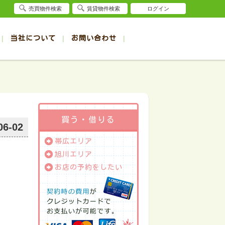
売買物件検索
賃貸物件検索
ログイン
当社について
お問い合わせ
賃貸
賃貸
サイト
事例
退去受付（帯広店）
会社概要
クイック売却査定
お問合せ
退去受付（旭川店）
採用情報
一覧
一覧
帯広の1R～1K賃貸
旭川の1R～1K賃貸
ート
ート
帯広の1DK～1LDK賃貸
旭川の1DK～1LDK賃貸
ション
ション
帯広の2K～2LDK賃貸
旭川の2K～2LDK賃貸
買う・借りる
06-02
建て
建て
帯広の3K～3LDK賃貸
旭川の3K～3LDK賃貸
帯広エリア
所
所
帯広の4K以上賃貸
旭川の4K以上賃貸
旭川エリア
お店の予約をしたい