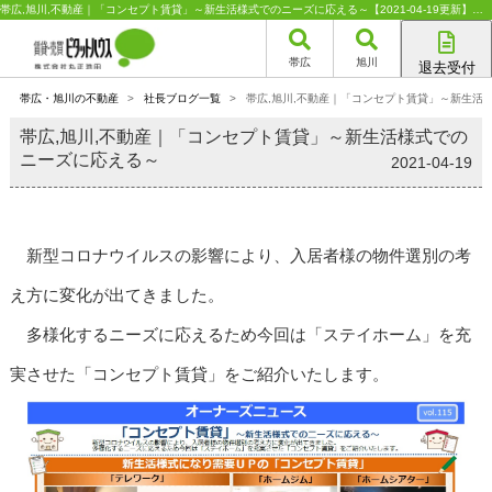
帯広,旭川,不動産｜「コンセプト賃貸」～新生活様式でのニーズに応える～【2021-04-19更新】｜ピタットハウスFC丸正池田
帯広
旭川
退去受付
帯広店
帯広・旭川の不動産
>
社長ブログ一覧
>
帯広,旭川,不動産｜「コンセプト賃貸」～新生活
旭川店
帯広,旭川,不動産｜「コンセプト賃貸」～新生活様式での
ニーズに応える～
2021-04-19
新型コロナウイルスの影響により、入居者様の物件選別の考
え方に変化が出てきました。
多様化するニーズに応えるため今回は「ステイホーム」を充
実させた「コンセプト賃貸」をご紹介いたします。