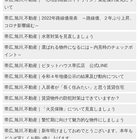
いて
帯広,旭川,不動産｜2022年路線価発表 ～路線価、２年ぶり上昇、
コロナ影響緩む～
帯広,旭川,不動産｜水害対策を見直しましょう
帯広,旭川,不動産｜選ばれる物件になるには～内見時のチェックポ
イント～
帯広,旭川,不動産｜ピタットハウス帯広店 公式LINE
帯広,旭川,不動産｜令和４年地価公示の結果及び動向について
帯広,旭川,不動産｜入居者が「長く住みたい」と思う賃貸住宅
帯広,旭川,不動産｜賃貸物件の防犯対策はできていますか？
帯広,旭川,不動産｜「火災保険」について見直しましょう
帯広,旭川,不動産｜繁忙期に向けて魅力的な物件にしましょう
帯広,旭川,不動産｜新年明けましておめでとうございます。本年も
どうぞ宜しくお願い申し上げます。