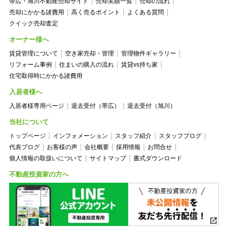
帯広・旭川不動産売却サイト
売却実績一覧
売却の流れ
売却にかかる諸費用
高く売るポイント
よくある質問
クイック売却査定
オーナー様へ
賃貸管理について
空き家売却・管理
管理物件ギャラリー
リフォーム事例
住まいの購入の流れ
賃貸vs持ち家
住宅取得時にかかる諸費用
入居者様へ
入居者様専用ページ
退去受付（帯広）
退去受付（旭川）
当社について
トップページ
インフォメーション
スタッフ紹介
スタッフブログ
代表ブログ
お客様の声
会社概要
採用情報
お問合せ
個人情報の取扱いについて
サイトマップ
書式ダウンロード
不動産投資家の方へ