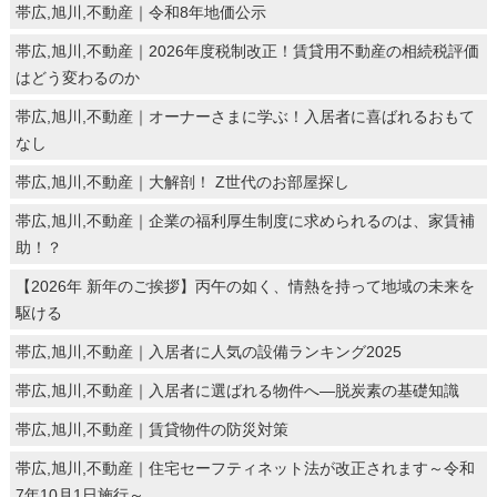
帯広,旭川,不動産｜令和8年地価公示
帯広,旭川,不動産｜2026年度税制改正！賃貸用不動産の相続税評価
はどう変わるのか
帯広,旭川,不動産｜オーナーさまに学ぶ！入居者に喜ばれるおもて
なし
帯広,旭川,不動産｜大解剖！ Z世代のお部屋探し
帯広,旭川,不動産｜企業の福利厚生制度に求められるのは、家賃補
助！？
【2026年 新年のご挨拶】丙午の如く、情熱を持って地域の未来を
駆ける
帯広,旭川,不動産｜入居者に人気の設備ランキング2025
帯広,旭川,不動産｜入居者に選ばれる物件へ―脱炭素の基礎知識
帯広,旭川,不動産｜賃貸物件の防災対策
帯広,旭川,不動産｜住宅セーフティネット法が改正されます～令和
7年10月1日施行～