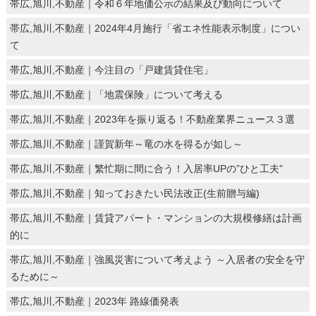
帯広,旭川,不動産｜令和６年地価公示の結果及び動向について
帯広,旭川,不動産｜2024年4月施行「省エネ性能表示制度」につい
て
帯広,旭川,不動産｜今注目の「戸建賃貸住宅」
帯広,旭川,不動産｜「地震保険」について考える
帯広,旭川,不動産｜2023年を振り返る！不動産業界ニュース３選
帯広,旭川,不動産｜謹賀新年～竜の水を得るが如し～
帯広,旭川,不動産｜繁忙期に間に合う！入居率UPの”ひと工夫”
帯広,旭川,不動産｜知っておきたい民法改正(生前贈与編)
帯広,旭川,不動産｜賃貸アパート・マンションの大規模修繕は計画
的に
帯広,旭川,不動産｜強風災害について考えよう ～入居者の安全を守
るために～
帯広,旭川,不動産｜2023年 路線価発表