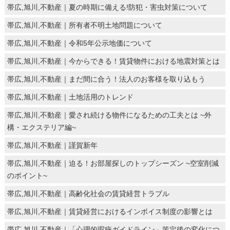
帯広,旭川,不動産｜夏の時期に備える!防犯・害虫対策について
帯広,旭川,不動産｜所有者不明土地問題について
帯広,旭川,不動産｜令和5年公示地価について
帯広,旭川,不動産｜今からできる！賃貸物件における地震対策とは
帯広,旭川,不動産｜まだ間に合う！法人のお客様を取り込もう
帯広,旭川,不動産｜土地活用のトレンド
帯広,旭川,不動産｜愛され続ける物件になるための工夫とは ~外
構・エクステリア編~
帯広,旭川,不動産｜謹賀新年
帯広,旭川,不動産｜迫る！お部屋探しのトップシーズン ~空室削減
のポイント~
帯広,旭川,不動産｜高齢化社会の賃貸経営トラブル
帯広,旭川,不動産｜賃貸経営におけるインボイス制度の影響とは
帯広,旭川,不動産｜「心理的瑕疵ガイドライン」策定後の変化につ