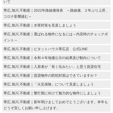
いて
帯広,旭川,不動産｜2022年路線価発表 ～路線価、２年ぶり上昇、
コロナ影響緩む～
帯広,旭川,不動産｜水害対策を見直しましょう
帯広,旭川,不動産｜選ばれる物件になるには～内見時のチェックポ
イント～
帯広,旭川,不動産｜ピタットハウス帯広店 公式LINE
帯広,旭川,不動産｜令和４年地価公示の結果及び動向について
帯広,旭川,不動産｜入居者が「長く住みたい」と思う賃貸住宅
帯広,旭川,不動産｜賃貸物件の防犯対策はできていますか？
帯広,旭川,不動産｜「火災保険」について見直しましょう
帯広,旭川,不動産｜繁忙期に向けて魅力的な物件にしましょう
帯広,旭川,不動産｜新年明けましておめでとうございます。本年も
どうぞ宜しくお願い申し上げます。