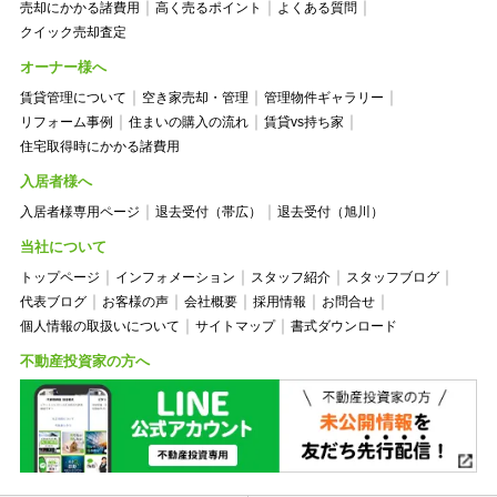
売却にかかる諸費用
高く売るポイント
よくある質問
クイック売却査定
オーナー様へ
賃貸管理について
空き家売却・管理
管理物件ギャラリー
リフォーム事例
住まいの購入の流れ
賃貸vs持ち家
住宅取得時にかかる諸費用
入居者様へ
入居者様専用ページ
退去受付（帯広）
退去受付（旭川）
当社について
トップページ
インフォメーション
スタッフ紹介
スタッフブログ
代表ブログ
お客様の声
会社概要
採用情報
お問合せ
個人情報の取扱いについて
サイトマップ
書式ダウンロード
不動産投資家の方へ