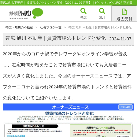
帯広,旭川,不動産｜賃貸市場のトレンドと変化【2024-11-07更新】｜ピタットハウスFC丸正池田
帯広
旭川
退去受付
帯広店
帯広・旭川の不動産
>
社長ブログ一覧
>
帯広,旭川,不動産｜賃貸市場のトレンドと変化
旭川店
帯広,旭川,不動産｜賃貸市場のトレンドと変化
2024-11-07
2020
年からのコロナ禍でテレワークやオンライン学習が普及
し、在宅時間が増えたことで賃貸市場においても入居者ニー
ズ
が大きく変化しました。今回のオーナーズニュースでは、ア
フターコロナと言われ
2024
年の賃貸市場のトレンドと賃貸物件
の
変化についてご紹介いたします。