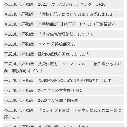
帯広,旭川,不動産｜2021年度 人気設備ランキング TOP10
帯広,旭川,不動産｜「家族信託」について改めて確認しましょう
帯広,旭川,不動産｜基準地価2年連続下落 昨年より下落幅縮小
帯広,旭川,不動産｜「賃貸住宅管理業法」について
帯広,旭川,不動産｜2021年分路線価発表
帯広,旭川,不動産｜建物の点検を実施しましょう
帯広,旭川,不動産｜賃貸住宅もニューノーマル ～物件選びも非対
面・非接触がポイント～
帯広,旭川,不動産｜令和3年地価公示の結果及び動向について
帯広,旭川,不動産｜2021年度経営方針説明会
帯広,旭川,不動産｜2020年度第四半期表彰！
帯広,旭川,不動産｜「コンセプト賃貸」～新生活様式でのニーズに
応える～
帯広,旭川,不動産｜旭川店に新人スタッフ入社！