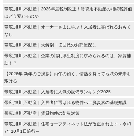
帯広,旭川,不動産｜2026年度税制改正！賃貸用不動産の相続税評価
はどう変わるのか
帯広,旭川,不動産｜オーナーさまに学ぶ！入居者に喜ばれるおもて
なし
帯広,旭川,不動産｜大解剖！ Z世代のお部屋探し
帯広,旭川,不動産｜企業の福利厚生制度に求められるのは、家賃補
助！？
【2026年 新年のご挨拶】丙午の如く、情熱を持って地域の未来を
駆ける
帯広,旭川,不動産｜入居者に人気の設備ランキング2025
帯広,旭川,不動産｜入居者に選ばれる物件へ―脱炭素の基礎知識
帯広,旭川,不動産｜賃貸物件の防災対策
帯広,旭川,不動産｜住宅セーフティネット法が改正されます～令和
7年10月1日施行～