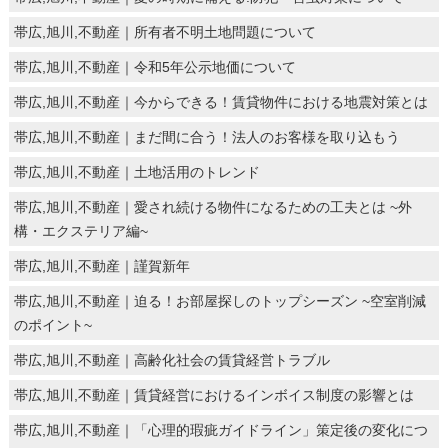
帯広,旭川,不動産｜所有者不明土地問題について
帯広,旭川,不動産｜令和5年公示地価について
帯広,旭川,不動産｜今からできる！賃貸物件における地震対策とは
帯広,旭川,不動産｜まだ間に合う！法人のお客様を取り込もう
帯広,旭川,不動産｜土地活用のトレンド
帯広,旭川,不動産｜愛され続ける物件になるための工夫とは ~外
構・エクステリア編~
帯広,旭川,不動産｜謹賀新年
帯広,旭川,不動産｜迫る！お部屋探しのトップシーズン ~空室削減
のポイント~
帯広,旭川,不動産｜高齢化社会の賃貸経営トラブル
帯広,旭川,不動産｜賃貸経営におけるインボイス制度の影響とは
帯広,旭川,不動産｜「心理的瑕疵ガイドライン」策定後の変化につ