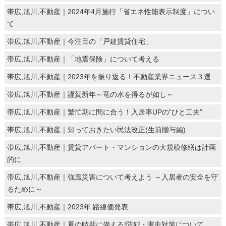
帯広,旭川,不動産｜2024年4月施行「省エネ性能表示制度」につい
て
帯広,旭川,不動産｜今注目の「戸建賃貸住宅」
帯広,旭川,不動産｜「地震保険」について考える
帯広,旭川,不動産｜2023年を振り返る！不動産業界ニュース３選
帯広,旭川,不動産｜謹賀新年～竜の水を得るが如し～
帯広,旭川,不動産｜繁忙期に間に合う！入居率UPの”ひと工夫”
帯広,旭川,不動産｜知っておきたい民法改正(生前贈与編)
帯広,旭川,不動産｜賃貸アパート・マンションの大規模修繕は計画
的に
帯広,旭川,不動産｜強風災害について考えよう ～入居者の安全を守
るために～
帯広,旭川,不動産｜2023年 路線価発表
帯広,旭川,不動産｜夏の時期に備える!防犯・害虫対策について