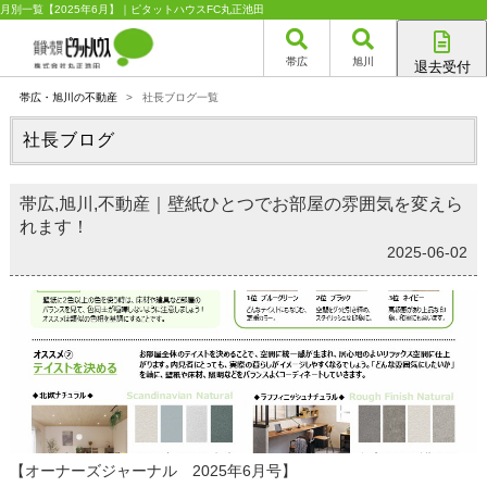
月別一覧【2025年6月】｜ピタットハウスFC丸正池田
帯広
旭川
退去受付
帯広店
帯広・旭川の不動産
>
社長ブログ一覧
旭川店
社長ブログ
帯広,旭川,不動産｜壁紙ひとつでお部屋の雰囲気を変えら
れます！
2025-06-02
【オーナーズジャーナル 2025年6月号】