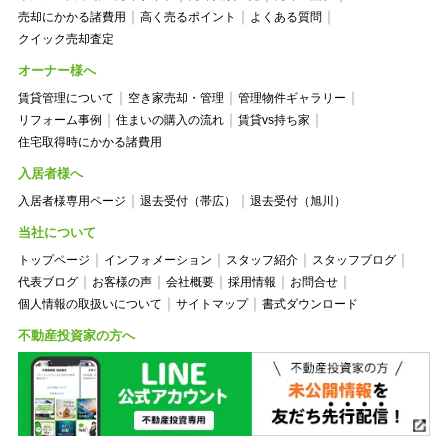
売却にかかる諸費用
高く売るポイント
よくある質問
クイック売却査定
オーナー様へ
賃貸管理について
空き家売却・管理
管理物件ギャラリー
リフォーム事例
住まいの購入の流れ
賃貸vs持ち家
住宅取得時にかかる諸費用
入居者様へ
入居者様専用ページ
退去受付（帯広）
退去受付（旭川）
当社について
トップページ
インフォメーション
スタッフ紹介
スタッフブログ
代表ブログ
お客様の声
会社概要
採用情報
お問合せ
個人情報の取扱いについて
サイトマップ
書式ダウンロード
不動産投資家の方へ