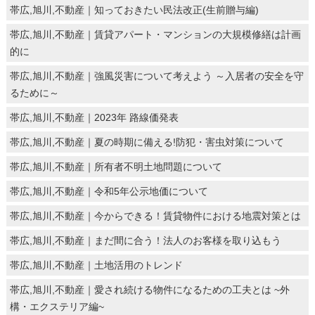
帯広,旭川,不動産｜知っておきたい民法改正(生前贈与編)
帯広,旭川,不動産｜賃貸アパート・マンションの大規模修繕は計画
的に
帯広,旭川,不動産｜強風災害について考えよう ～入居者の安全を守
るために～
帯広,旭川,不動産｜2023年 路線価発表
帯広,旭川,不動産｜夏の時期に備える!防犯・害虫対策について
帯広,旭川,不動産｜所有者不明土地問題について
帯広,旭川,不動産｜令和5年公示地価について
帯広,旭川,不動産｜今からできる！賃貸物件における地震対策とは
帯広,旭川,不動産｜まだ間に合う！法人のお客様を取り込もう
帯広,旭川,不動産｜土地活用のトレンド
帯広,旭川,不動産｜愛され続ける物件になるための工夫とは ~外
構・エクステリア編~