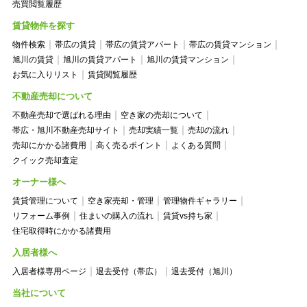
売買閲覧履歴
賃貸物件を探す
物件検索
帯広の賃貸
帯広の賃貸アパート
帯広の賃貸マンション
旭川の賃貸
旭川の賃貸アパート
旭川の賃貸マンション
お気に入りリスト
賃貸閲覧履歴
不動産売却について
不動産売却で選ばれる理由
空き家の売却について
帯広・旭川不動産売却サイト
売却実績一覧
売却の流れ
売却にかかる諸費用
高く売るポイント
よくある質問
クイック売却査定
オーナー様へ
賃貸管理について
空き家売却・管理
管理物件ギャラリー
リフォーム事例
住まいの購入の流れ
賃貸vs持ち家
住宅取得時にかかる諸費用
入居者様へ
入居者様専用ページ
退去受付（帯広）
退去受付（旭川）
当社について