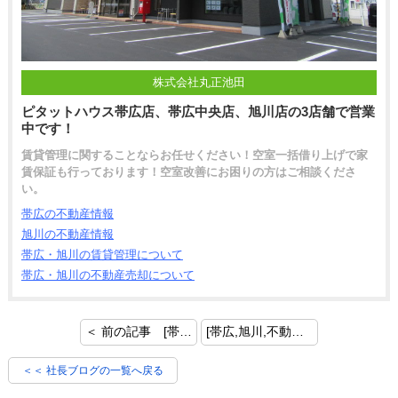
株式会社丸正池田
ピタットハウス帯広店、帯広中央店、旭川店の3店舗で営業
中です！
賃貸管理に関することならお任せください！空室一括借り上げで家
賃保証も行っております！空室改善にお困りの方はご相談くださ
い。
帯広の不動産情報
旭川の不動産情報
帯広・旭川の賃貸管理について
帯広・旭川の不動産売却について
＜ 前の記事 [帯広,旭川,不動産｜ピタットハウスネットワーク全国接客コンテスト☆金賞☆]
[帯広,旭川,不動産｜選ばれる物件になるには ～ご所有物件の差別化～] 次の記事 ＞
＜＜ 社長ブログの一覧へ戻る