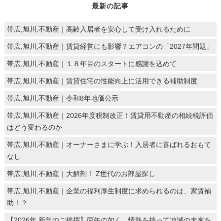
最新の記事
帯広,旭川,不動産｜高齢入居者を安心して受け入れるために
帯広,旭川,不動産｜賃貸経営にも影響？エアコンの「2027年問題」
帯広,旭川,不動産｜１８年目のスタートに感謝を込めて
帯広,旭川,不動産｜賃貸住宅の性能向上に活用できる補助制度
帯広,旭川,不動産｜令和8年地価公示
帯広,旭川,不動産｜2026年度税制改正！賃貸用不動産の相続税評価
はどう変わるのか
帯広,旭川,不動産｜オーナーさまに学ぶ！入居者に喜ばれるおもて
なし
帯広,旭川,不動産｜大解剖！ Z世代のお部屋探し
帯広,旭川,不動産｜企業の福利厚生制度に求められるのは、家賃補
助！？
【2026年 新年のご挨拶】丙午の如く、情熱を持って地域の未来を