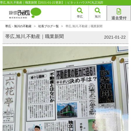
帯広,旭川,不動産｜職業新聞【2021-01-22更新】｜ピタットハウスFC丸正池田
帯広
旭川
退去受付
帯広店
帯広・旭川の不動産
>
社長ブログ一覧
>
帯広,旭川,不動産｜職業新聞
旭川店
帯広,旭川,不動産｜職業新聞
2021-01-22