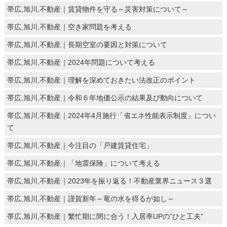
帯広,旭川,不動産｜賃貸物件を守る～災害対策について～
帯広,旭川,不動産｜空き家問題を考える
帯広,旭川,不動産｜長期空室の要因と対策について
帯広,旭川,不動産｜2024年問題について考える
帯広,旭川,不動産｜理解を深めておきたい法改正のポイント
帯広,旭川,不動産｜令和６年地価公示の結果及び動向について
帯広,旭川,不動産｜2024年4月施行「省エネ性能表示制度」につい
て
帯広,旭川,不動産｜今注目の「戸建賃貸住宅」
帯広,旭川,不動産｜「地震保険」について考える
帯広,旭川,不動産｜2023年を振り返る！不動産業界ニュース３選
帯広,旭川,不動産｜謹賀新年～竜の水を得るが如し～
帯広,旭川,不動産｜繁忙期に間に合う！入居率UPの”ひと工夫”