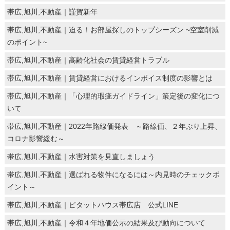
帯広,旭川,不動産｜謹賀新年
帯広,旭川,不動産｜迫る！お部屋探しのトップシーズン ~空室削減
のポイント~
帯広,旭川,不動産｜高齢化社会の賃貸経営トラブル
帯広,旭川,不動産｜賃貸経営におけるインボイス制度の影響とは
帯広,旭川,不動産｜「心理的瑕疵ガイドライン」策定後の変化につ
いて
帯広,旭川,不動産｜2022年路線価発表 ～路線価、２年ぶり上昇、
コロナ影響緩む～
帯広,旭川,不動産｜水害対策を見直しましょう
帯広,旭川,不動産｜選ばれる物件になるには～内見時のチェックポ
イント～
帯広,旭川,不動産｜ピタットハウス帯広店 公式LINE
帯広,旭川,不動産｜令和４年地価公示の結果及び動向について