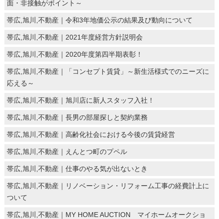
面・非接触がポイント～
帯広,旭川,不動産｜令和3年地価公示の結果及び動向について
帯広,旭川,不動産｜2021年度経営方針説明会
帯広,旭川,不動産｜2020年度第四半期表彰！
帯広,旭川,不動産｜「コンセプト賃貸」～新生活様式でのニーズに
応える～
帯広,旭川,不動産｜旭川店に新人スタッフ入社！
帯広,旭川,不動産｜長男の部屋探しと契約業務
帯広,旭川,不動産｜高齢化社会における今後の賃貸経営
帯広,旭川,不動産｜えんとつ町のプペル
帯広,旭川,不動産｜仕事のやる気が出ないとき
帯広,旭川,不動産｜リノベーション・リフォーム工事の経費計上に
ついて
帯広,旭川,不動産｜MY HOME AUCTION マイホームオークショ