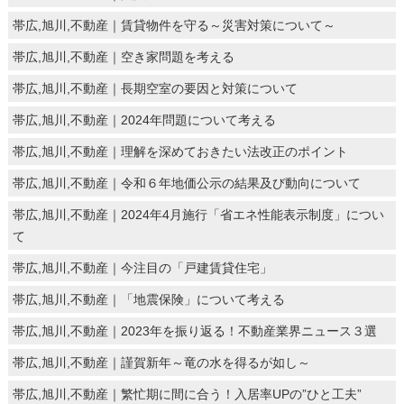
帯広,旭川,不動産｜賃貸物件を守る～災害対策について～
帯広,旭川,不動産｜空き家問題を考える
帯広,旭川,不動産｜長期空室の要因と対策について
帯広,旭川,不動産｜2024年問題について考える
帯広,旭川,不動産｜理解を深めておきたい法改正のポイント
帯広,旭川,不動産｜令和６年地価公示の結果及び動向について
帯広,旭川,不動産｜2024年4月施行「省エネ性能表示制度」につい
て
帯広,旭川,不動産｜今注目の「戸建賃貸住宅」
帯広,旭川,不動産｜「地震保険」について考える
帯広,旭川,不動産｜2023年を振り返る！不動産業界ニュース３選
帯広,旭川,不動産｜謹賀新年～竜の水を得るが如し～
帯広,旭川,不動産｜繁忙期に間に合う！入居率UPの”ひと工夫”