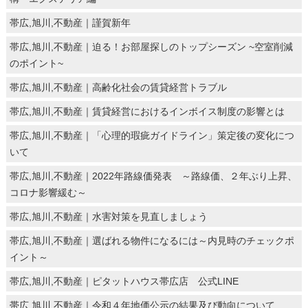
帯広,旭川,不動産｜謹賀新年
帯広,旭川,不動産｜迫る！お部屋探しのトップシーズン ~空室削減
のポイント~
帯広,旭川,不動産｜高齢化社会の賃貸経営トラブル
帯広,旭川,不動産｜賃貸経営におけるインボイス制度の影響とは
帯広,旭川,不動産｜「心理的瑕疵ガイドライン」策定後の変化につ
いて
帯広,旭川,不動産｜2022年路線価発表 ～路線価、２年ぶり上昇、
コロナ影響緩む～
帯広,旭川,不動産｜水害対策を見直しましょう
帯広,旭川,不動産｜選ばれる物件になるには～内見時のチェックポ
イント～
帯広,旭川,不動産｜ピタットハウス帯広店 公式LINE
帯広,旭川,不動産｜令和４年地価公示の結果及び動向について