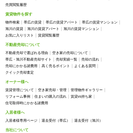
売買閲覧履歴
賃貸物件を探す
物件検索
帯広の賃貸
帯広の賃貸アパート
帯広の賃貸マンション
旭川の賃貸
旭川の賃貸アパート
旭川の賃貸マンション
お気に入りリスト
賃貸閲覧履歴
不動産売却について
不動産売却で選ばれる理由
空き家の売却について
帯広・旭川不動産売却サイト
売却実績一覧
売却の流れ
売却にかかる諸費用
高く売るポイント
よくある質問
クイック売却査定
オーナー様へ
賃貸管理について
空き家売却・管理
管理物件ギャラリー
リフォーム事例
住まいの購入の流れ
賃貸vs持ち家
住宅取得時にかかる諸費用
入居者様へ
入居者様専用ページ
退去受付（帯広）
退去受付（旭川）
当社について