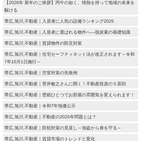
【2026年 新年のご挨拶】丙午の如く、情熱を持って地域の未来を
駆ける
帯広,旭川,不動産｜入居者に人気の設備ランキング2025
帯広,旭川,不動産｜入居者に選ばれる物件へ―脱炭素の基礎知識
帯広,旭川,不動産｜賃貸物件の防災対策
帯広,旭川,不動産｜住宅セーフティネット法が改正されます～令和
7年10月1日施行～
帯広,旭川,不動産｜空室対策の失敗例
帯広,旭川,不動産｜菅井敏之さんに聞く！不動産投資の５原則
帯広,旭川,不動産｜壁紙ひとつでお部屋の雰囲気を変えられます！
帯広,旭川,不動産｜令和7年地価公示
帯広,旭川,不動産｜不動産の2025年問題とは？
帯広,旭川,不動産｜防犯対策の見直し～強盗から身を守る～
帯広,旭川,不動産｜賃貸市場のトレンドと変化