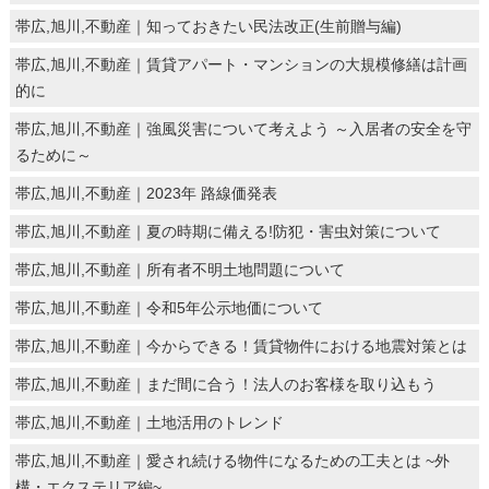
帯広,旭川,不動産｜知っておきたい民法改正(生前贈与編)
帯広,旭川,不動産｜賃貸アパート・マンションの大規模修繕は計画
的に
帯広,旭川,不動産｜強風災害について考えよう ～入居者の安全を守
るために～
帯広,旭川,不動産｜2023年 路線価発表
帯広,旭川,不動産｜夏の時期に備える!防犯・害虫対策について
帯広,旭川,不動産｜所有者不明土地問題について
帯広,旭川,不動産｜令和5年公示地価について
帯広,旭川,不動産｜今からできる！賃貸物件における地震対策とは
帯広,旭川,不動産｜まだ間に合う！法人のお客様を取り込もう
帯広,旭川,不動産｜土地活用のトレンド
帯広,旭川,不動産｜愛され続ける物件になるための工夫とは ~外
構・エクステリア編~