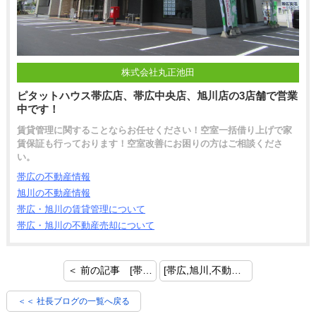
株式会社丸正池田
ピタットハウス帯広店、帯広中央店、旭川店の3店舗で営業
中です！
賃貸管理に関することならお任せください！空室一括借り上げで家
賃保証も行っております！空室改善にお困りの方はご相談くださ
い。
帯広の不動産情報
旭川の不動産情報
帯広・旭川の賃貸管理について
帯広・旭川の不動産売却について
＜ 前の記事 [帯広,旭川,不動産｜浅田真央サンクスツアー]
[帯広,旭川,不動産｜ＣＰＭ®（米国不動産経営管理士）] 次の記事 ＞
＜＜ 社長ブログの一覧へ戻る