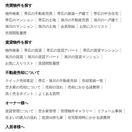
売買物件を探す
物件検索
帯広の不動産売買
帯広の新築一戸建て
帯広の中古住宅
帯広のマンション
帯広の土地
旭川の不動産売買
旭川の一戸建て
旭川のマンション
旭川の土地
会員登録
お気に入りリスト
売買閲覧履歴
賃貸物件を探す
物件検索
帯広の賃貸
帯広の賃貸アパート
帯広の賃貸マンション
旭川の賃貸
旭川の賃貸アパート
旭川の賃貸マンション
お気に入りリスト
賃貸閲覧履歴
不動産売却について
クイック売却査定
帯広・旭川の不動産売却
売却実績一覧
空き家の売却について
売却の流れ
売却にかかる諸費用
高く売るポイント
よくある質問
オーナー様へ
賃貸管理について
空き家管理
管理物件ギャラリー
リフォーム事例
住まいの購入の流れ
賃貸vs持ち家
住宅取得時にかかる諸費用
入居者様へ