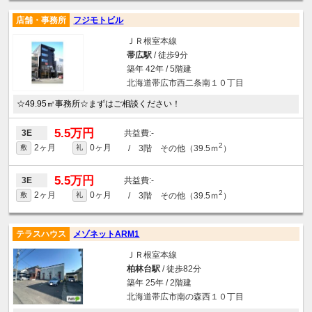
店舗・事務所
フジモトビル
ＪＲ根室本線
帯広駅
/ 徒歩9分
築年 42年 / 5階建
北海道帯広市西二条南１０丁目
☆49.95㎡事務所☆まずはご相談ください！
5.5万円
-
3E
2
2ヶ月
0ヶ月
/ 3階 その他（39.5ｍ
）
敷
礼
5.5万円
-
3E
2
2ヶ月
0ヶ月
/ 3階 その他（39.5ｍ
）
敷
礼
テラスハウス
メゾネットARM1
ＪＲ根室本線
柏林台駅
/ 徒歩82分
築年 25年 / 2階建
北海道帯広市南の森西１０丁目