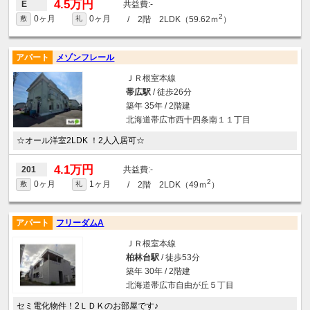
4.5万円
-
E
2
0ヶ月
0ヶ月
/ 2階 2LDK（59.62ｍ
）
敷
礼
アパート
メゾンフレール
ＪＲ根室本線
帯広駅
/ 徒歩26分
築年 35年 / 2階建
北海道帯広市西十四条南１１丁目
☆オール洋室2LDK ！2人入居可☆
4.1万円
-
201
2
0ヶ月
1ヶ月
/ 2階 2LDK（49ｍ
）
敷
礼
アパート
フリーダムA
ＪＲ根室本線
柏林台駅
/ 徒歩53分
築年 30年 / 2階建
北海道帯広市自由が丘５丁目
セミ電化物件！2ＬＤＫのお部屋です♪