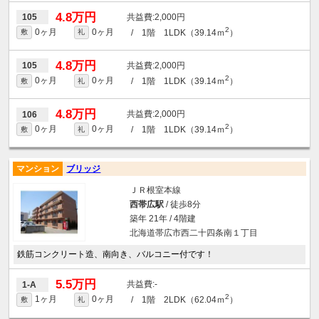
4.8万円
2,000円
105
2
0ヶ月
0ヶ月
/ 1階 1LDK（39.14ｍ
）
敷
礼
4.8万円
2,000円
105
2
0ヶ月
0ヶ月
/ 1階 1LDK（39.14ｍ
）
敷
礼
4.8万円
2,000円
106
2
0ヶ月
0ヶ月
/ 1階 1LDK（39.14ｍ
）
敷
礼
マンション
ブリッジ
ＪＲ根室本線
西帯広駅
/ 徒歩8分
築年 21年 / 4階建
北海道帯広市西二十四条南１丁目
鉄筋コンクリート造、南向き、バルコニー付です！
5.5万円
-
1-A
2
1ヶ月
0ヶ月
/ 1階 2LDK（62.04ｍ
）
敷
礼