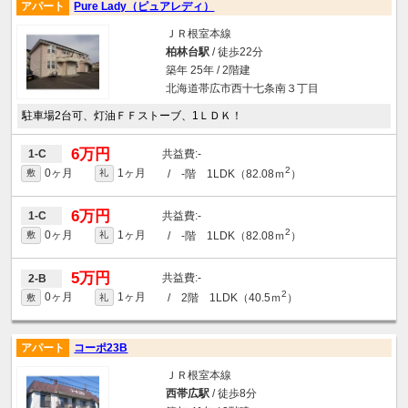
アパート
Pure Lady（ピュアレディ）
ＪＲ根室本線
柏林台駅
/ 徒歩22分
築年 25年 / 2階建
北海道帯広市西十七条南３丁目
駐車場2台可、灯油ＦＦストーブ、1ＬＤＫ！
6万円
-
1-C
2
0ヶ月
1ヶ月
/ -階 1LDK（82.08ｍ
）
敷
礼
6万円
-
1-C
2
0ヶ月
1ヶ月
/ -階 1LDK（82.08ｍ
）
敷
礼
5万円
-
2-B
2
0ヶ月
1ヶ月
/ 2階 1LDK（40.5ｍ
）
敷
礼
アパート
コーポ23B
ＪＲ根室本線
西帯広駅
/ 徒歩8分