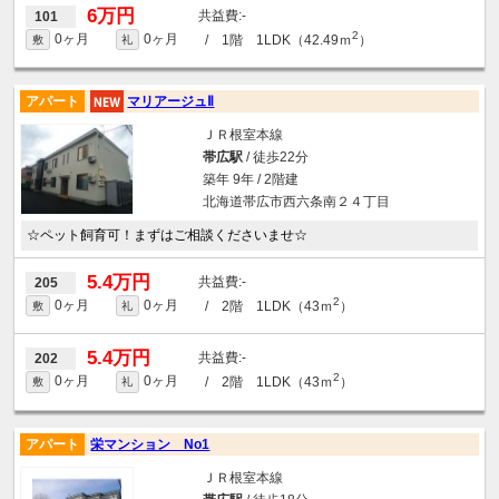
6万円
-
101
2
0ヶ月
0ヶ月
/ 1階 1LDK（42.49ｍ
）
敷
礼
アパート
マリアージュⅡ
ＪＲ根室本線
帯広駅
/ 徒歩22分
築年 9年 / 2階建
北海道帯広市西六条南２４丁目
☆ペット飼育可！まずはご相談くださいませ☆
5.4万円
-
205
2
0ヶ月
0ヶ月
/ 2階 1LDK（43ｍ
）
敷
礼
5.4万円
-
202
2
0ヶ月
0ヶ月
/ 2階 1LDK（43ｍ
）
敷
礼
アパート
栄マンション No1
ＪＲ根室本線