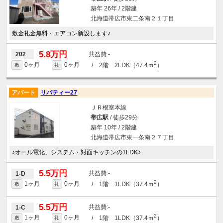
築年 26年 / 2階建
北海道帯広市東二条南２１丁目
敷金礼金無料・エアコン新設します♪
5.8万円
-
202
2
0ヶ月
0ヶ月
/ 2階 2LDK（47.4ｍ
）
敷
礼
アパート
リバティー27
ＪＲ根室本線
帯広駅
/ 徒歩29分
築年 10年 / 2階建
北海道帯広市東一条南２７丁目
♪オール電化、システム・対面キッチンの1LDK♪
5.5万円
-
1-D
2
1ヶ月
0ヶ月
/ 1階 1LDK（37.4ｍ
）
敷
礼
5.5万円
-
1-C
2
1ヶ月
0ヶ月
/ 1階 1LDK（37.4ｍ
）
敷
礼