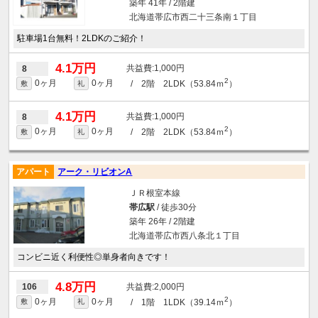
築年 41年 / 2階建
北海道帯広市西二十三条南１丁目
駐車場1台無料！2LDKのご紹介！
4.1万円
1,000円
8
2
0ヶ月
0ヶ月
/ 2階 2LDK（53.84ｍ
）
敷
礼
4.1万円
1,000円
8
2
0ヶ月
0ヶ月
/ 2階 2LDK（53.84ｍ
）
敷
礼
アパート
アーク・リビオンA
ＪＲ根室本線
帯広駅
/ 徒歩30分
築年 26年 / 2階建
北海道帯広市西八条北１丁目
コンビニ近く利便性◎単身者向きです！
4.8万円
2,000円
106
2
0ヶ月
0ヶ月
/ 1階 1LDK（39.14ｍ
）
敷
礼