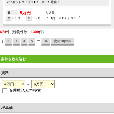
メゾネットタイプ2LDK！オール電化！
5万円
-
B
2
0ヶ月
0ヶ月
/ 1階 2LDK（59.4ｍ
）
敷
礼
674
件 (総物件数：
1309
件)
...
2
3
4
5
34
次の20件>>
1
条件を絞り込む
賃料
～
管理費込みで検索
坪単価