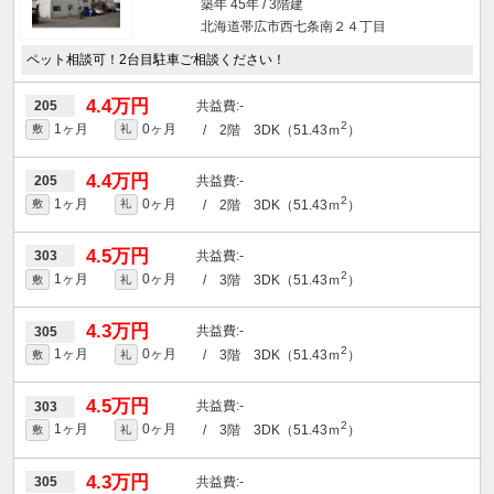
築年 45年 / 3階建
北海道帯広市西七条南２４丁目
ペット相談可！2台目駐車ご相談ください！
4.4万円
-
205
2
1ヶ月
0ヶ月
/ 2階 3DK（51.43ｍ
）
敷
礼
4.4万円
-
205
2
1ヶ月
0ヶ月
/ 2階 3DK（51.43ｍ
）
敷
礼
4.5万円
-
303
2
1ヶ月
0ヶ月
/ 3階 3DK（51.43ｍ
）
敷
礼
4.3万円
-
305
2
1ヶ月
0ヶ月
/ 3階 3DK（51.43ｍ
）
敷
礼
4.5万円
-
303
2
1ヶ月
0ヶ月
/ 3階 3DK（51.43ｍ
）
敷
礼
4.3万円
-
305