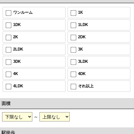
ワンルーム
1K
1DK
1LDK
2K
2DK
2LDK
3K
3DK
3LDK
4K
4DK
4LDK
それ以上
面積
～
駅徒歩