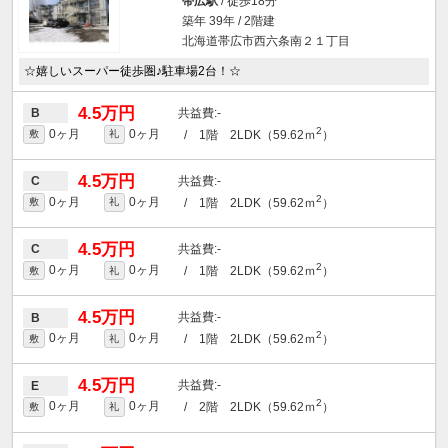
帯広駅
/ 徒歩18分
築年 39年 / 2階建
北海道帯広市西六条南２１丁目
☆嬉しいスーパー徒歩圏♪駐車場2台！☆
4.5万円
-
B
2
0ヶ月
0ヶ月
/ 1階 2LDK（59.62ｍ
）
敷
礼
4.5万円
-
C
2
0ヶ月
0ヶ月
/ 1階 2LDK（59.62ｍ
）
敷
礼
4.5万円
-
C
2
0ヶ月
0ヶ月
/ 1階 2LDK（59.62ｍ
）
敷
礼
4.5万円
-
B
2
0ヶ月
0ヶ月
/ 1階 2LDK（59.62ｍ
）
敷
礼
4.5万円
-
E
2
0ヶ月
0ヶ月
/ 2階 2LDK（59.62ｍ
）
敷
礼