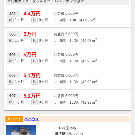
☆防犯カメラ・ダブルキー・TVドアホン付き☆
4.4万円
5,000円
408
2
1ヶ月
0ヶ月
/ 4階 1DK（41.03ｍ
）
敷
礼
5万円
5,000円
506
2
1ヶ月
0ヶ月
/ 5階 1LDK（45.93ｍ
）
敷
礼
5万円
5,000円
506
2
1ヶ月
0ヶ月
/ 5階 1LDK（45.93ｍ
）
敷
礼
5.1万円
5,000円
607
2
1ヶ月
0ヶ月
/ 6階 1LDK（42.93ｍ
）
敷
礼
5.1万円
5,000円
607
2
1ヶ月
0ヶ月
/ 6階 1LDK（42.93ｍ
）
敷
礼
アパート
IKハウス
ＪＲ根室本線
帯広駅
/ 徒歩21分