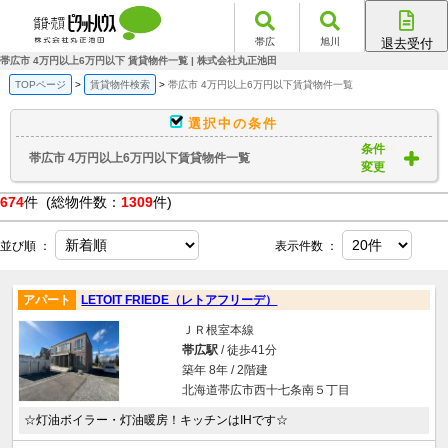
帯広
旭川
退去受付
帯広店
帯広市 4万円以上6万円以下 賃貸物件一覧 | 株式会社丸正池田
旭川店
TOPページ
賃貸物件検索
帯広市 4万円以上6万円以下賃貸物件一覧
選択中の条件
条件
帯広市 4万円以上6万円以下賃貸物件一覧
変更
674
件 (総物件数：
1309
件)
並び順 ：
表示件数 ：
アパート
LETOIT FRIEDE（レトアフリーデ）
ＪＲ根室本線
帯広駅
/ 徒歩41分
築年 8年 / 2階建
北海道帯広市西十七条南５丁目
☆灯油ボイラー・灯油暖房！キッチンはIHです☆