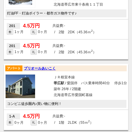
北海道帯広市東十条南１１丁目
灯油FF・灯油ボイラー・都市ガス物件です♪
4.5万円
-
201
2
1ヶ月
0ヶ月
/ 2階 2DK（45.36ｍ
）
敷
礼
4.5万円
-
201
2
1ヶ月
0ヶ月
/ 2階 2DK（45.36ｍ
）
敷
礼
アパート
プリオールあいこく
ＪＲ根室本線
帯広駅
/ 愛国停 バス乗車時間40分 停歩1分
築年 26年 / 2階建
北海道帯広市愛国町基線
コンビニ徒歩圏内♪買い物に便利！
4.5万円
-
1-A
2
0ヶ月
0ヶ月
/ 1階 2LDK（55ｍ
）
敷
礼