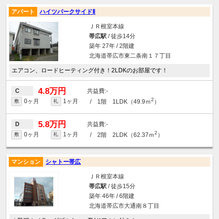
アパート
ハイツパークサイドⅡ
ＪＲ根室本線
帯広駅
/ 徒歩14分
築年 27年 / 2階建
北海道帯広市東二条南１７丁目
エアコン、ロードヒーティング付き！2LDKのお部屋です！
4.8万円
-
C
2
0ヶ月
1ヶ月
/ 1階 1LDK（49.9ｍ
）
敷
礼
5.8万円
-
D
2
0ヶ月
1ヶ月
/ 2階 2LDK（62.37ｍ
）
敷
礼
マンション
シャトー帯広
ＪＲ根室本線
帯広駅
/ 徒歩15分
築年 46年 / 6階建
北海道帯広市大通南８丁目