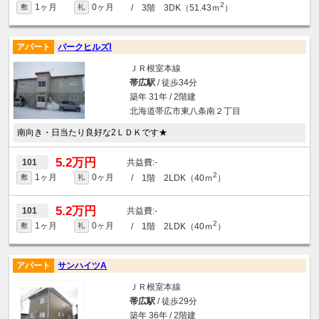
2
1ヶ月
0ヶ月
/ 3階 3DK（51.43ｍ
）
敷
礼
アパート
パークヒルズⅠ
ＪＲ根室本線
帯広駅
/ 徒歩34分
築年 31年 / 2階建
北海道帯広市東八条南２丁目
南向き・日当たり良好な2ＬＤＫです★
5.2万円
-
101
2
1ヶ月
0ヶ月
/ 1階 2LDK（40ｍ
）
敷
礼
5.2万円
-
101
2
1ヶ月
0ヶ月
/ 1階 2LDK（40ｍ
）
敷
礼
アパート
サンハイツA
ＪＲ根室本線
帯広駅
/ 徒歩29分
築年 36年 / 2階建