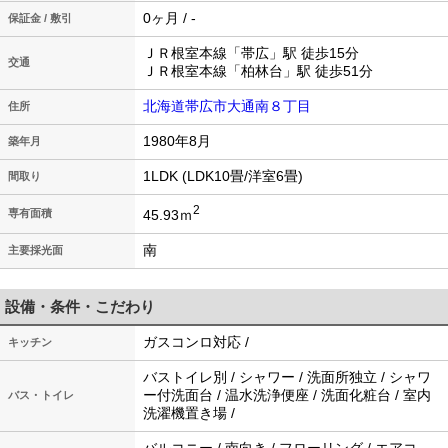
0ヶ月 / -
保証金 / 敷引
ＪＲ根室本線「帯広」駅 徒歩15分
交通
ＪＲ根室本線「柏林台」駅 徒歩51分
北海道帯広市大通南８丁目
住所
1980年8月
築年月
1LDK (LDK10畳/洋室6畳)
間取り
2
45.93ｍ
専有面積
南
主要採光面
設備・条件・こだわり
ガスコンロ対応 /
キッチン
バストイレ別 / シャワー / 洗面所独立 / シャワ
ー付洗面台 / 温水洗浄便座 / 洗面化粧台 / 室内
バス・トイレ
洗濯機置き場 /