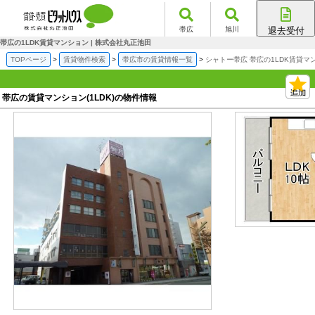
帯広
旭川
退去受付
帯広店
帯広の1LDK賃貸マンション | 株式会社丸正池田
旭川店
TOPページ
賃貸物件検索
帯広市の賃貸情報一覧
シャトー帯広 帯広の1LDK賃貸マ
帯広の賃貸マンション(1LDK)の物件情報