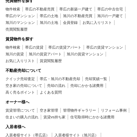
売買物件を探す
物件検索
帯広の不動産売買
帯広の新築一戸建て
帯広の中古住宅
帯広のマンション
帯広の土地
旭川の不動産売買
旭川の一戸建て
旭川のマンション
旭川の土地
会員登録
お気に入りリスト
売買閲覧履歴
賃貸物件を探す
物件検索
帯広の賃貸
帯広の賃貸アパート
帯広の賃貸マンション
旭川の賃貸
旭川の賃貸アパート
旭川の賃貸マンション
お気に入りリスト
賃貸閲覧履歴
不動産売却について
クイック売却査定
帯広・旭川の不動産売却
売却実績一覧
空き家の売却について
売却の流れ
売却にかかる諸費用
高く売るポイント
よくある質問
オーナー様へ
賃貸管理について
空き家管理
管理物件ギャラリー
リフォーム事例
住まいの購入の流れ
賃貸vs持ち家
住宅取得時にかかる諸費用
入居者様へ
入居者様サイト（帯広店）
入居者様サイト（旭川店）