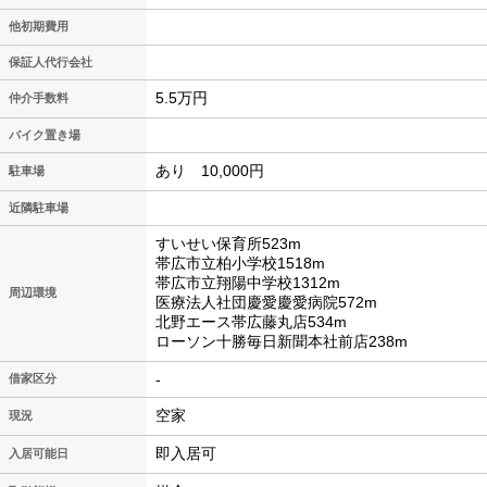
他初期費用
保証人代行会社
5.5万円
仲介手数料
バイク置き場
あり 10,000円
駐車場
近隣駐車場
すいせい保育所523m
帯広市立柏小学校1518m
帯広市立翔陽中学校1312m
周辺環境
医療法人社団慶愛慶愛病院572m
北野エース帯広藤丸店534m
ローソン十勝毎日新聞本社前店238m
-
借家区分
空家
現況
即入居可
入居可能日