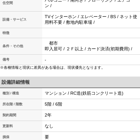
バルコニー / 南向き / フローリング / エアコ
住空間
ン /
TVインターホン / エレベーター / BS / ネット使
設備・サービス
用料不要 / 敷地内駐車場 /
特徴
都市
条件・その他
即入居可 / ２Ｆ以上 / カード決済(初期費用) /
-
備考
※各種情報と現状に差異がある場合は、現状優先となります。
設備詳細情報
マンション / RC造(鉄筋コンクリート造)
種別 / 構造
5階 / 6階
所在階 / 階数
2年
契約期間
なし
更新料
要
損保