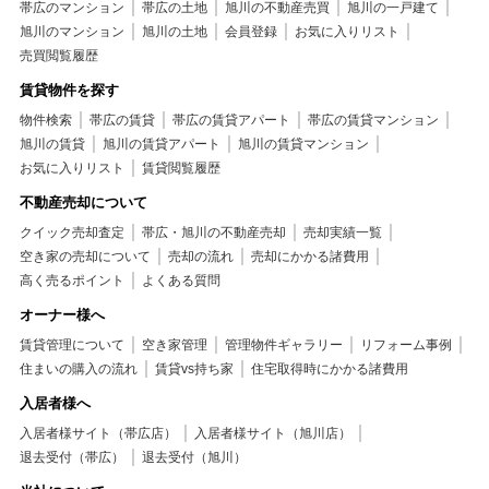
帯広のマンション
帯広の土地
旭川の不動産売買
旭川の一戸建て
旭川のマンション
旭川の土地
会員登録
お気に入りリスト
売買閲覧履歴
賃貸物件を探す
物件検索
帯広の賃貸
帯広の賃貸アパート
帯広の賃貸マンション
旭川の賃貸
旭川の賃貸アパート
旭川の賃貸マンション
お気に入りリスト
賃貸閲覧履歴
不動産売却について
クイック売却査定
帯広・旭川の不動産売却
売却実績一覧
空き家の売却について
売却の流れ
売却にかかる諸費用
高く売るポイント
よくある質問
オーナー様へ
賃貸管理について
空き家管理
管理物件ギャラリー
リフォーム事例
住まいの購入の流れ
賃貸vs持ち家
住宅取得時にかかる諸費用
入居者様へ
入居者様サイト（帯広店）
入居者様サイト（旭川店）
退去受付（帯広）
退去受付（旭川）