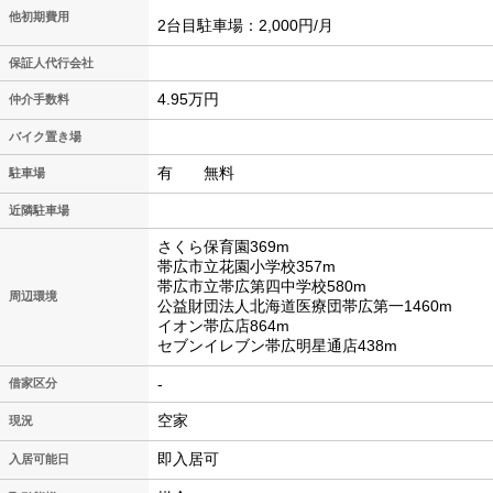
他初期費用
2台目駐車場：2,000円/月
保証人代行会社
4.95万円
仲介手数料
バイク置き場
有 無料
駐車場
近隣駐車場
さくら保育園369m
帯広市立花園小学校357m
帯広市立帯広第四中学校580m
周辺環境
公益財団法人北海道医療団帯広第一1460m
イオン帯広店864m
セブンイレブン帯広明星通店438m
-
借家区分
空家
現況
即入居可
入居可能日