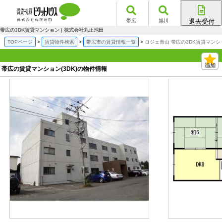
帯広
旭川
退去受付
帯広店
帯広の3DK賃貸マンション | 株式会社丸正池田
旭川店
TOPページ
賃貸物件検索
帯広市の賃貸情報一覧
ロジェ青山 帯広の3DK賃貸マンシ
帯広の賃貸マンション(3DK)の物件情報