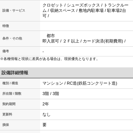
クロゼット / シューズボックス / トランクルー
ム / 収納スペース / 敷地内駐車場 / 駐車場2台
設備・サービス
可 /
特徴
都市
条件・その他
即入居可 / ２Ｆ以上 / カード決済(初期費用) /
-
備考
※各種情報と現状に差異がある場合は、現状優先となります。
設備詳細情報
マンション / RC造(鉄筋コンクリート造)
種別 / 構造
3階 / 3階
所在階 / 階数
2年
契約期間
なし
更新料
要
損保