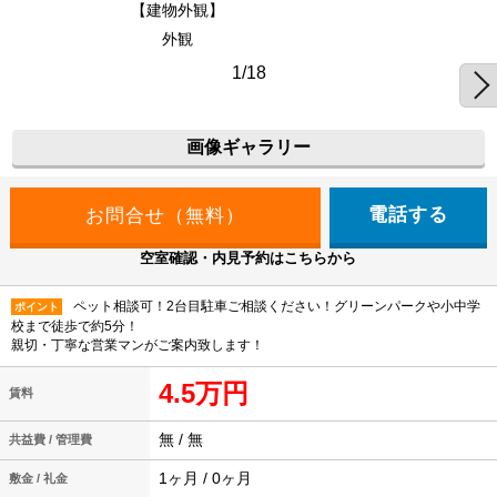
【建物外観】
外観
1/18
画像ギャラリー
電話する
空室確認・内見予約はこちらから
ペット相談可！2台目駐車ご相談ください！グリーンパークや小中学
ポイント
校まで徒歩で約5分！
親切・丁寧な営業マンがご案内致します！
4.5万円
賃料
無 / 無
共益費 / 管理費
1ヶ月 / 0ヶ月
敷金 / 礼金