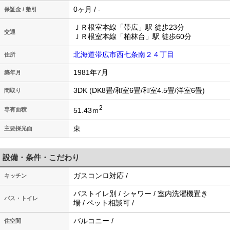
0ヶ月 / -
保証金 / 敷引
ＪＲ根室本線「帯広」駅 徒歩23分
交通
ＪＲ根室本線「柏林台」駅 徒歩60分
北海道帯広市西七条南２４丁目
住所
1981年7月
築年月
3DK (DK8畳/和室6畳/和室4.5畳/洋室6畳)
間取り
2
51.43ｍ
専有面積
東
主要採光面
設備・条件・こだわり
ガスコンロ対応 /
キッチン
バストイレ別 / シャワー / 室内洗濯機置き
バス・トイレ
場 / ペット相談可 /
バルコニー /
住空間