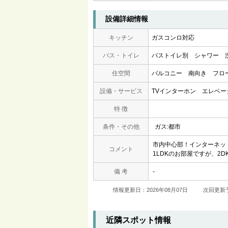
設備詳細情報
キッチン
ガスコンロ対応
バス・トイレ
バストイレ別
シャワー
住空間
バルコニー
南向き
フロ
設備・サービス
TVインターホン
エレベー
特 徴
条件・その他
ガス:都市
市内中心部！インターネッ
コメント
1LDKのお部屋ですが、2D
備 考
-
情報更新日：2026年08月07日
次回更新予
近隣スポット情報