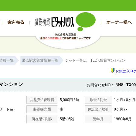
家を売る
オーナー様へ
売買
売買
売却実績一覧
空き家管理
スタッフブログ
売却のお問合せ
管理物件ギャラリー
売却のご相談
入居者様専用（帯広店）
お客様の声
不動産売却査定
リフォーム
入
帯広の売買物件一覧
旭川の売買物件一覧
帯広の1000万円以下
旭川の1000万円以下
帯広の賃貸物
旭川の賃貸物
情報一覧
帯広駅の賃貸情報一覧
シャトー帯広 1LDK賃貸マンション
帯広の新築一戸建て
旭川の新築一戸建て
帯広の1000万～2000万円
旭川の1000万～2000万円
帯広の賃貸ア
旭川の賃貸ア
帯広の中古一戸建て
旭川の中古一戸建て
帯広の2000万～3000万円
旭川の2000万～3000万円
帯広の賃貸マ
旭川の賃貸マ
お気に入り
帯広の土地
旭川の土地
帯広の3000万～4000万円
旭川の3000万～4000万円
帯広の賃貸一
旭川の賃貸一
貸マンション
TX00
お問合わせNO：
帯広の中古マンション
旭川の中古マンション
帯広の4000万以上
旭川の4000万以上
帯広の賃貸事
旭川の賃貸事
共益費 / 管理費
5,000円 / 無
敷金 / 礼金
1ヶ月 / 0ヶ月
リート造)
主要採光面
南
保証金 / 敷引
0ヶ月 / -
所在階 / 階数
5階 / 6階
築年月
1980年8月