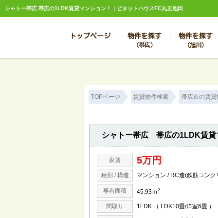
シャトー帯広 帯広の1LDK賃貸マンション！｜ピタットハウスFC丸正池田
トップページ
物件を探す
物件を探す
（帯広）
（旭川）
総合お問合せ
お知らせ
賃貸管理について
選ばれる理由
管理のお問合せ
スタッフ紹介
TOPページ
賃貸物件検索
帯広市の賃貸
シャトー帯広 帯広の1LDK賃
5万円
家賃
種別 / 構造
マンション / RC造(鉄筋コンク
2
専有面積
45.93ｍ
間取り
1LDK （ LDK10畳/洋室6畳 ）