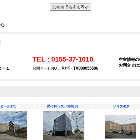
から
TEL : 0155-37-1010
空室情報の
お問合せは
２ー１
TX000055506
お問合わせNO：
ヌール171
昴-018（スバル018）
リリス418