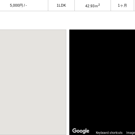
2
5,000円 / -
1LDK
1ヶ月
42.93ｍ
Keyboard shortcuts
Image 