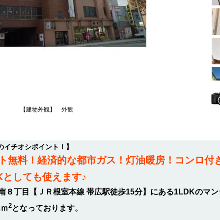
【建物外観】 外観
のイチオシポイント！】
ト無料！経済的な都市ガス！灯油暖房！コンロ付
DKとしても使えます♪
８丁目【ＪＲ根室本線 帯広駅徒歩15分】にある1LDKのマ
2
3ｍ
となっております。