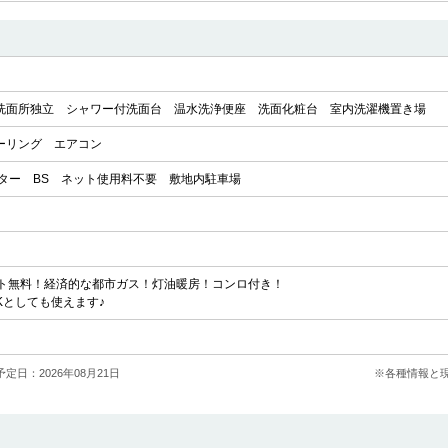
洗面所独立
シャワー付洗面台
温水洗浄便座
洗面化粧台
室内洗濯機置き場
ーリング
エアコン
ター
BS
ネット使用料不要
敷地内駐車場
ト無料！経済的な都市ガス！灯油暖房！コンロ付き！
Kとしても使えます♪
定日：2026年08月21日
※各種情報と