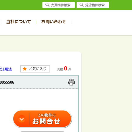
売買物件検索
賃貸物件検索
当社について
お問い合わせ
賃貸
賃貸
サイト
事例
居者様専用（旭川店）
会社概要
クイック売却査定
お問合せ
採用情報
退去受付
件一覧
件一覧
帯広の1R～1K
旭川の1R～1K
パート
パート
帯広の1DK～1LDK
旭川の1DK～1LDK
0
ンション
ンション
帯広の2K～2LDK
旭川の2K～2LDK
の活用法
現在
件
戸建て
戸建て
帯広の3K～3LDK
旭川の3K～3LDK
0055506
務所
務所
帯広の4K以上
旭川の4K以上