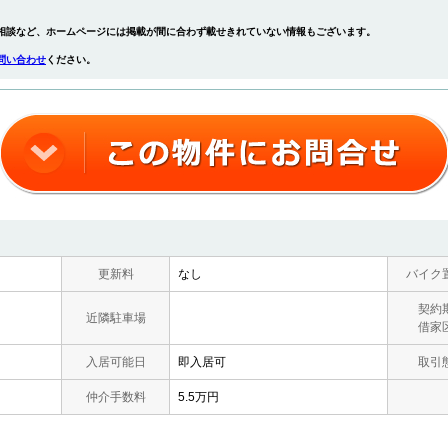
相談など、ホームページには掲載が間に合わず載せきれていない情報もございます。
問い合わせ
ください。
更新料
なし
バイク
契約
近隣駐車場
借家
入居可能日
即入居可
取引
仲介手数料
5.5万円