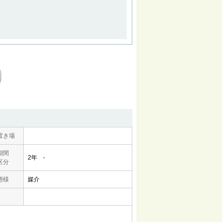
置き場
期間
2年 -
区分
態様
媒介