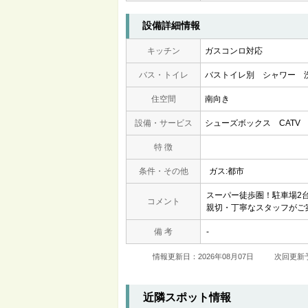
設備詳細情報
キッチン
ガスコンロ対応
バス・トイレ
バストイレ別
シャワー
住空間
南向き
設備・サービス
シューズボックス
CATV
特 徴
条件・その他
ガス:都市
スーパー徒歩圏！駐車場2
コメント
親切・丁寧なスタッフがご
備 考
-
情報更新日：2026年08月07日
次回更新予
近隣スポット情報