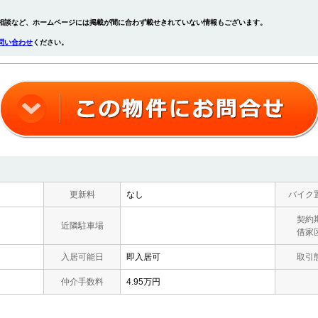
相談など、ホームページには掲載が間に合わず載せきれていない情報もございます。
問い合わせ
ください。
更新料
なし
バイク
契約
近隣駐車場
借家
入居可能日
即入居可
取引
仲介手数料
4.95万円