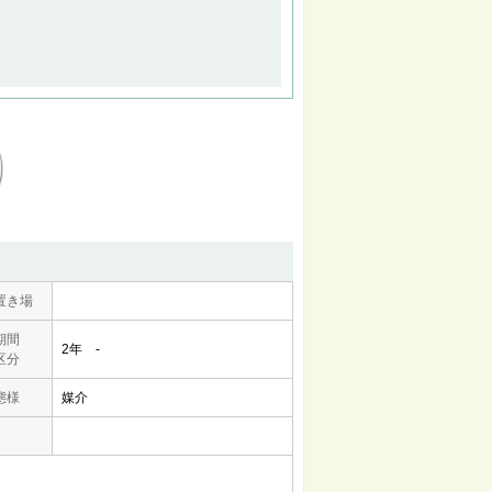
置き場
期間
2年 -
区分
態様
媒介