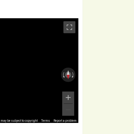
may be subject to copyright
Terms
Report a problem