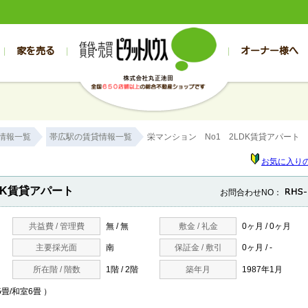
家を売る
オーナー様へ
売買
売買
売却実績一覧
空き家管理
スタッフブログ
売却のお問合せ
管理物件ギャラリー
売却のご相談
入居者様専用（帯広店）
お客様の声
不動産売却査定
リフォーム
入
帯広の売買物件一覧
旭川の売買物件一覧
帯広の1000万円以下
旭川の1000万円以下
帯広の賃貸物
旭川の賃貸物
情報一覧
帯広駅の賃貸情報一覧
栄マンション No1 2LDK賃貸アパート
帯広の新築一戸建て
旭川の新築一戸建て
帯広の1000万～2000万円
旭川の1000万～2000万円
帯広の賃貸ア
旭川の賃貸ア
帯広の中古一戸建て
旭川の中古一戸建て
帯広の2000万～3000万円
旭川の2000万～3000万円
帯広の賃貸マ
旭川の賃貸マ
お気に入り
帯広の土地
旭川の土地
帯広の3000万～4000万円
旭川の3000万～4000万円
帯広の賃貸一
旭川の賃貸一
DK賃貸アパート
お問合わせNO：
帯広の中古マンション
旭川の中古マンション
帯広の4000万以上
旭川の4000万以上
帯広の賃貸事
旭川の賃貸事
共益費 / 管理費
無 / 無
敷金 / 礼金
0ヶ月 / 0ヶ月
主要採光面
南
保証金 / 敷引
0ヶ月 / -
所在階 / 階数
1階 / 2階
築年月
1987年1月
.5畳/和室6畳 ）