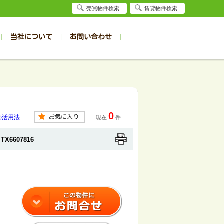
売買物件検索
賃貸物件検索
当社について
お問い合わせ
賃貸
賃貸
サイト
事例
居者様専用（旭川店）
会社概要
クイック売却査定
お問合せ
採用情報
退去受付
件一覧
件一覧
帯広の1R～1K
旭川の1R～1K
パート
パート
帯広の1DK～1LDK
旭川の1DK～1LDK
0
ンション
ンション
帯広の2K～2LDK
旭川の2K～2LDK
の活用法
現在
件
戸建て
戸建て
帯広の3K～3LDK
旭川の3K～3LDK
TX6607816
務所
務所
帯広の4K以上
旭川の4K以上