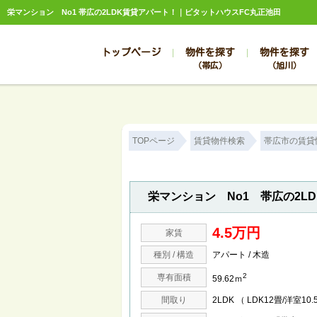
栄マンション No1 帯広の2LDK賃貸アパート！｜ピタットハウスFC丸正池田
トップページ
物件を探す
物件を探す
（帯広）
（旭川）
総合お問合せ
お知らせ
賃貸管理について
選ばれる理由
管理のお問合せ
スタッフ紹介
TOPページ
賃貸物件検索
帯広市の賃貸
栄マンション No1 帯広の2L
4.5万円
家賃
種別 / 構造
アパート / 木造
2
専有面積
59.62ｍ
間取り
2LDK （ LDK12畳/洋室10