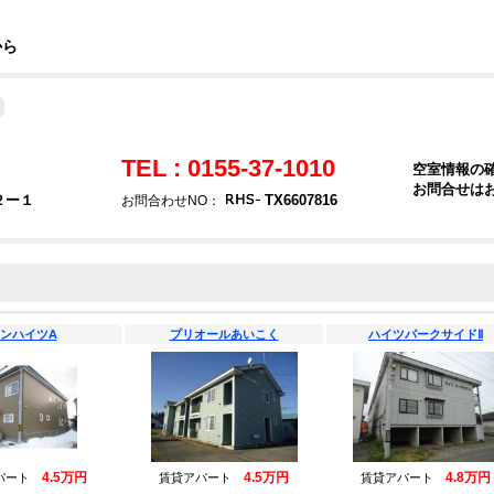
から
TEL : 0155-37-1010
空室情報の
お問合せは
２ー１
TX6607816
お問合わせNO：
ンハイツA
プリオールあいこく
ハイツパークサイドⅡ
4.5万円
4.5万円
4.8万円
パート
賃貸アパート
賃貸アパート