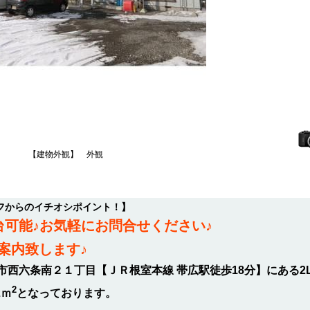
【建物外観】 外観
フからのイチオシポイント！】
台可能♪お気軽にお問合せください♪
案内致します♪
市西六条南２１丁目【ＪＲ根室本線 帯広駅徒歩18分】にある2
2
2ｍ
となっております。