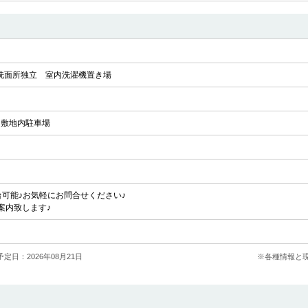
洗面所独立
室内洗濯機置き場
敷地内駐車場
台可能♪お気軽にお問合せください♪
案内致します♪
定日：2026年08月21日
※各種情報と