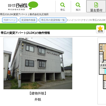
帯広
旭川
退去受付
帯広店
帯広の2LDK賃貸アパート | 株式会社丸正池田
旭川店
TOPページ
賃貸物件検索
帯広市の賃貸情報一覧
ハイツパークサイドⅡ 帯広の2LD
帯広の賃貸アパート(2LDK)の物件情報
【建物外観】
外観