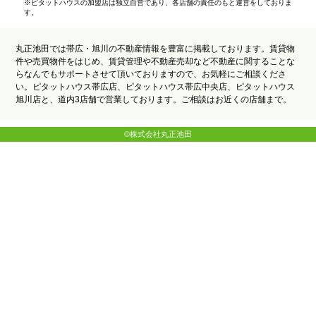
※ピタットハウスの加盟店は独立自営であり、各店舗の責任のもと運営をしておりま
す。
丸正池田では帯広・旭川の不動産情報を豊富に掲載しております。賃貸物
件や売買物件をはじめ、賃貸管理や不動産売却など不動産に関することな
らなんでもサポートさせて頂いておりますので、お気軽にご相談くださ
い。ピタットハウス帯広店、ピタットハウス帯広中央店、ピタットハウス
旭川店と、道内3店舗で営業しております。ご相談はお近くの店舗まで。
©株式会社丸正池田