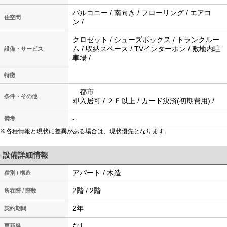
バルコニー / 南向き / フローリング / エアコ
住空間
ン /
クロゼット / シューズボックス / トランクルー
ム / 収納スペース / TVインターホン / 敷地内駐
設備・サービス
車場 /
特徴
都市
条件・その他
即入居可 / ２Ｆ以上 / カード決済(初期費用) /
-
備考
※各種情報と現状に差異がある場合は、現状優先となります。
設備詳細情報
アパート / 木造
種別 / 構造
2階 / 2階
所在階 / 階数
2年
契約期間
なし
更新料