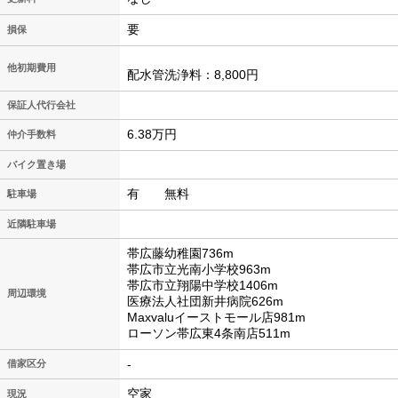
要
損保
他初期費用
配水管洗浄料：8,800円
保証人代行会社
6.38万円
仲介手数料
バイク置き場
有 無料
駐車場
近隣駐車場
帯広藤幼稚園736m
帯広市立光南小学校963m
帯広市立翔陽中学校1406m
周辺環境
医療法人社団新井病院626m
Maxvaluイーストモール店981m
ローソン帯広東4条南店511m
-
借家区分
空家
現況