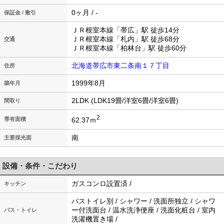
0ヶ月 / -
保証金 / 敷引
ＪＲ根室本線「帯広」駅 徒歩14分
ＪＲ根室本線「札内」駅 徒歩68分
交通
ＪＲ根室本線「柏林台」駅 徒歩60分
北海道帯広市東二条南１７丁目
住所
1999年8月
築年月
2LDK (LDK19畳/洋室6畳/洋室6畳)
間取り
2
62.37ｍ
専有面積
南
主要採光面
設備・条件・こだわり
ガスコンロ設置済 /
キッチン
バストイレ別 / シャワー / 洗面所独立 / シャワ
ー付洗面台 / 温水洗浄便座 / 洗面化粧台 / 室内
バス・トイレ
洗濯機置き場 /