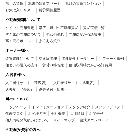
旭川の賃貸
旭川の賃貸アパート
旭川の賃貸マンション
お気に入りリスト
賃貸閲覧履歴
不動産売却について
クイック売却査定
帯広・旭川の不動産売却
売却実績一覧
空き家の売却について
売却の流れ
売却にかかる諸費用
高く売るポイント
よくある質問
オーナー様へ
賃貸管理について
空き家管理
管理物件ギャラリー
リフォーム事例
住まいの購入の流れ
賃貸vs持ち家
住宅取得時にかかる諸費用
入居者様へ
入居者様サイト（帯広店）
入居者様サイト（旭川店）
退去受付（帯広）
退去受付（旭川）
当社について
トップページ
インフォメーション
スタッフ紹介
スタッフブログ
代表ブログ
お客様の声
会社概要
採用情報
お問合せ
個人情報の取扱いについて
サイトマップ
書式ダウンロード
不動産投資家の方へ