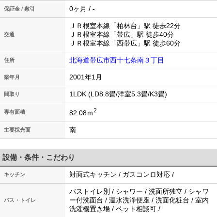
0ヶ月 / -
保証金 / 敷引
ＪＲ根室本線「柏林台」駅 徒歩22分
ＪＲ根室本線「帯広」駅 徒歩40分
交通
ＪＲ根室本線「西帯広」駅 徒歩60分
北海道帯広市西十七条南３丁目
住所
2001年1月
築年月
1LDK (LD8.8畳/洋室5.3畳/K3畳)
間取り
2
82.08ｍ
専有面積
南
主要採光面
設備・条件・こだわり
対面式キッチン / ガスコンロ対応 /
キッチン
バストイレ別 / シャワー / 洗面所独立 / シャワ
ー付洗面台 / 温水洗浄便座 / 洗面化粧台 / 室内
バス・トイレ
洗濯機置き場 / ペット相談可 /