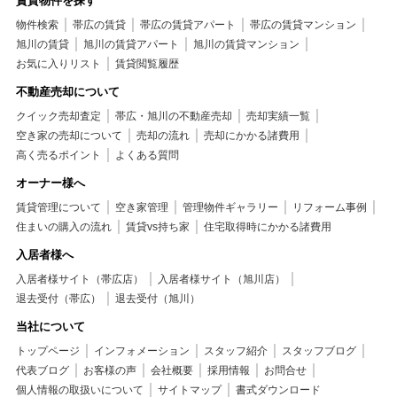
賃貸物件を探す
物件検索
帯広の賃貸
帯広の賃貸アパート
帯広の賃貸マンション
旭川の賃貸
旭川の賃貸アパート
旭川の賃貸マンション
お気に入りリスト
賃貸閲覧履歴
不動産売却について
クイック売却査定
帯広・旭川の不動産売却
売却実績一覧
空き家の売却について
売却の流れ
売却にかかる諸費用
高く売るポイント
よくある質問
オーナー様へ
賃貸管理について
空き家管理
管理物件ギャラリー
リフォーム事例
住まいの購入の流れ
賃貸vs持ち家
住宅取得時にかかる諸費用
入居者様へ
入居者様サイト（帯広店）
入居者様サイト（旭川店）
退去受付（帯広）
退去受付（旭川）
当社について
トップページ
インフォメーション
スタッフ紹介
スタッフブログ
代表ブログ
お客様の声
会社概要
採用情報
お問合せ
個人情報の取扱いについて
サイトマップ
書式ダウンロード