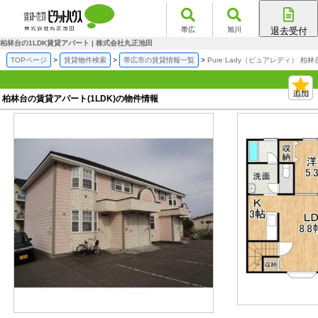
帯広
旭川
退去受付
帯広店
柏林台の1LDK賃貸アパート | 株式会社丸正池田
旭川店
TOPページ
賃貸物件検索
帯広市の賃貸情報一覧
Pure Lady（ピュアレディ） 柏
柏林台の賃貸アパート(1LDK)の物件情報