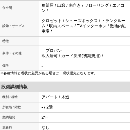
角部屋 / 出窓 / 南向き / フローリング / エアコ
住空間
ン /
クロゼット / シューズボックス / トランクルー
ム / 収納スペース / TVインターホン / 敷地内駐
設備・サービス
車場 /
特徴
プロパン
条件・その他
即入居可 / カード決済(初期費用) /
-
備考
※各種情報と現状に差異がある場合は、現状優先となります。
設備詳細情報
アパート / 木造
種別 / 構造
- / 2階
所在階 / 階数
2年
契約期間
なし
更新料