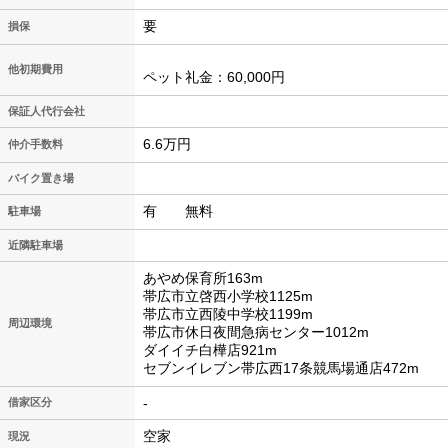
要
損保
他初期費用
ペット礼金：60,000円
保証人代行会社
6.6万円
仲介手数料
バイク置き場
有 無料
駐車場
近隣駐車場
あやめ保育所163m
帯広市立啓西小学校1125m
帯広市立西陵中学校1199m
周辺環境
帯広市休日夜間急病センター1012m
ダイイチ白樺店921m
セブンイレブン帯広西17条競馬場通店472m
-
借家区分
空家
現況