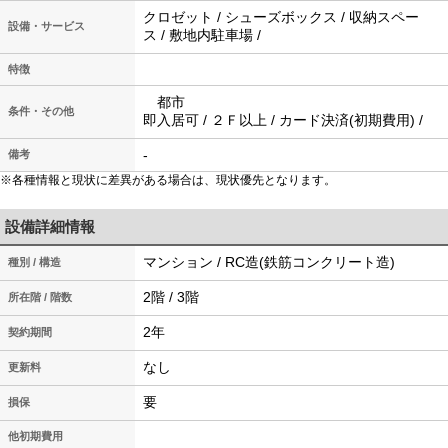
クロゼット / シューズボックス / 収納スペー
設備・サービス
ス / 敷地内駐車場 /
特徴
都市
条件・その他
即入居可 / ２Ｆ以上 / カード決済(初期費用) /
-
備考
※各種情報と現状に差異がある場合は、現状優先となります。
設備詳細情報
マンション / RC造(鉄筋コンクリート造)
種別 / 構造
2階 / 3階
所在階 / 階数
2年
契約期間
なし
更新料
要
損保
他初期費用