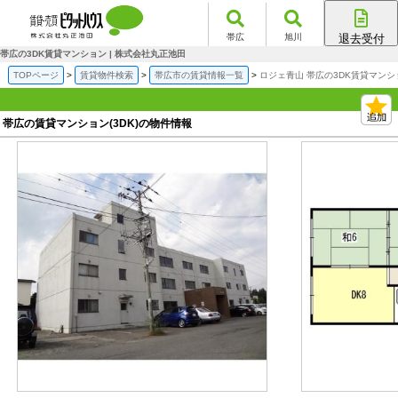
帯広
旭川
退去受付
帯広店
帯広の3DK賃貸マンション | 株式会社丸正池田
旭川店
TOPページ
賃貸物件検索
帯広市の賃貸情報一覧
ロジェ青山 帯広の3DK賃貸マンシ
帯広の賃貸マンション(3DK)の物件情報