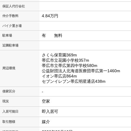
保証人代行会社
4.84万円
仲介手数料
バイク置き場
有 無料
駐車場
近隣駐車場
さくら保育園369m
帯広市立花園小学校357m
帯広市立帯広第四中学校580m
周辺環境
公益財団法人北海道医療団帯広第一1460m
イオン帯広店864m
セブンイレブン帯広明星通店438m
-
借家区分
空家
現況
即入居可
入居可能日
媒介
取引態様