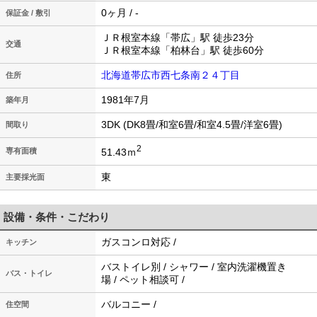
0ヶ月 / -
保証金 / 敷引
ＪＲ根室本線「帯広」駅 徒歩23分
交通
ＪＲ根室本線「柏林台」駅 徒歩60分
北海道帯広市西七条南２４丁目
住所
1981年7月
築年月
3DK (DK8畳/和室6畳/和室4.5畳/洋室6畳)
間取り
2
51.43ｍ
専有面積
東
主要採光面
設備・条件・こだわり
ガスコンロ対応 /
キッチン
バストイレ別 / シャワー / 室内洗濯機置き
バス・トイレ
場 / ペット相談可 /
バルコニー /
住空間