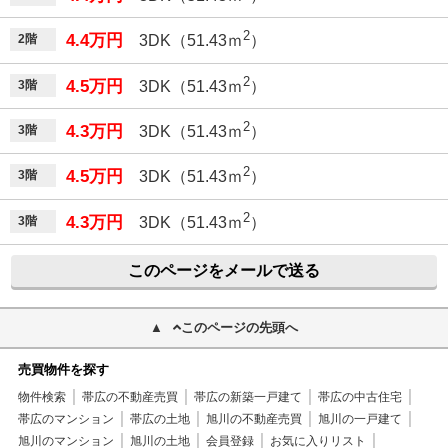
2
4.4万円
2階
3DK（51.43ｍ
）
2
4.5万円
3階
3DK（51.43ｍ
）
2
4.3万円
3階
3DK（51.43ｍ
）
2
4.5万円
3階
3DK（51.43ｍ
）
2
4.3万円
3階
3DK（51.43ｍ
）
このページをメールで送る
このページの先頭へ
売買物件を探す
物件検索
帯広の不動産売買
帯広の新築一戸建て
帯広の中古住宅
帯広のマンション
帯広の土地
旭川の不動産売買
旭川の一戸建て
旭川のマンション
旭川の土地
会員登録
お気に入りリスト