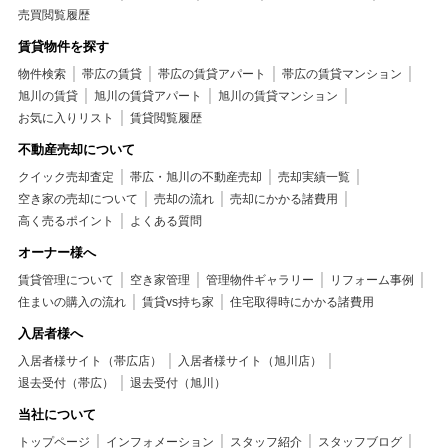
売買閲覧履歴
賃貸物件を探す
物件検索
帯広の賃貸
帯広の賃貸アパート
帯広の賃貸マンション
旭川の賃貸
旭川の賃貸アパート
旭川の賃貸マンション
お気に入りリスト
賃貸閲覧履歴
不動産売却について
クイック売却査定
帯広・旭川の不動産売却
売却実績一覧
空き家の売却について
売却の流れ
売却にかかる諸費用
高く売るポイント
よくある質問
オーナー様へ
賃貸管理について
空き家管理
管理物件ギャラリー
リフォーム事例
住まいの購入の流れ
賃貸vs持ち家
住宅取得時にかかる諸費用
入居者様へ
入居者様サイト（帯広店）
入居者様サイト（旭川店）
退去受付（帯広）
退去受付（旭川）
当社について
トップページ
インフォメーション
スタッフ紹介
スタッフブログ