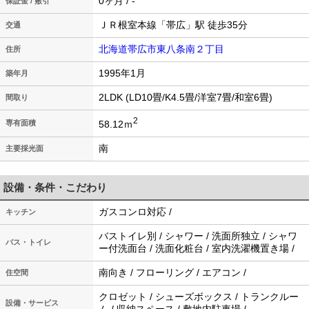
0ヶ月 / -
保証金 / 敷引
ＪＲ根室本線「帯広」駅 徒歩35分
交通
北海道帯広市東八条南２丁目
住所
1995年1月
築年月
2LDK (LD10畳/K4.5畳/洋室7畳/和室6畳)
間取り
2
58.12ｍ
専有面積
南
主要採光面
設備・条件・こだわり
ガスコンロ対応 /
キッチン
バストイレ別 / シャワー / 洗面所独立 / シャワ
バス・トイレ
ー付洗面台 / 洗面化粧台 / 室内洗濯機置き場 /
南向き / フローリング / エアコン /
住空間
クロゼット / シューズボックス / トランクルー
設備・サービス