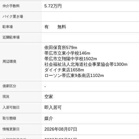
5.72万円
仲介手数料
バイク置き場
有 無料
駐車場
近隣駐車場
依田保育所579m
帯広市立東小学校146m
帯広市立翔陽中学校1502m
周辺環境
社会福祉法人北海道社会事業協会帯1300m
ダイイチ東店1658m
ローソン帯広東9条南店1102m
-
借家区分
空家
現況
即入居可
入居可能日
媒介
取引態様
2026年08月07日
情報更新日