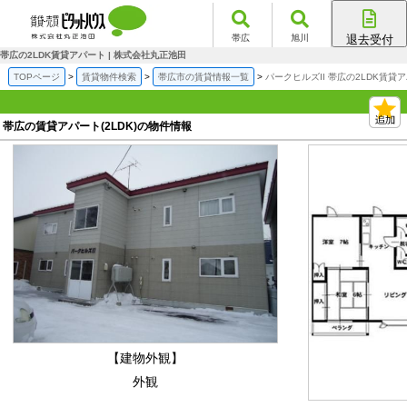
帯広
旭川
退去受付
帯広店
帯広の2LDK賃貸アパート | 株式会社丸正池田
旭川店
TOPページ
賃貸物件検索
帯広市の賃貸情報一覧
パークヒルズII 帯広の2LDK賃貸
帯広の賃貸アパート(2LDK)の物件情報
【建物外観】
外観