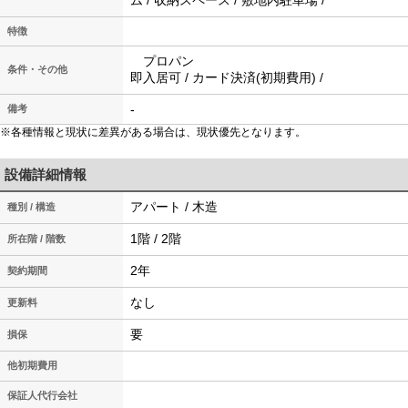
ム / 収納スペース / 敷地内駐車場 /
特徴
プロパン
条件・その他
即入居可 / カード決済(初期費用) /
-
備考
※各種情報と現状に差異がある場合は、現状優先となります。
設備詳細情報
アパート / 木造
種別 / 構造
1階 / 2階
所在階 / 階数
2年
契約期間
なし
更新料
要
損保
他初期費用
保証人代行会社