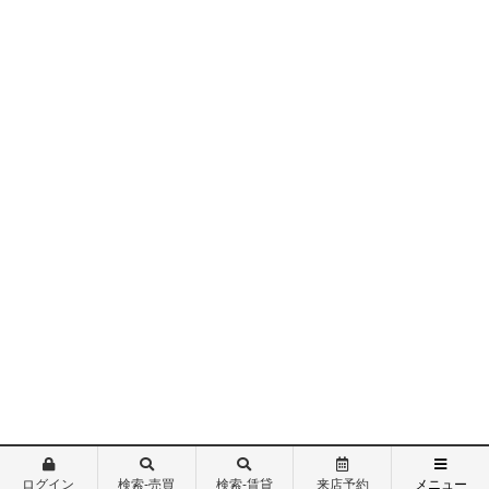
ログイン
検索-売買
検索-賃貸
来店予約
メニュー