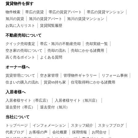
賃貸物件を探す
物件検索
帯広の賃貸
帯広の賃貸アパート
帯広の賃貸マンション
旭川の賃貸
旭川の賃貸アパート
旭川の賃貸マンション
お気に入りリスト
賃貸閲覧履歴
不動産売却について
クイック売却査定
帯広・旭川の不動産売却
売却実績一覧
空き家の売却について
売却の流れ
売却にかかる諸費用
高く売るポイント
よくある質問
オーナー様へ
賃貸管理について
空き家管理
管理物件ギャラリー
リフォーム事例
住まいの購入の流れ
賃貸vs持ち家
住宅取得時にかかる諸費用
入居者様へ
入居者様サイト（帯広店）
入居者様サイト（旭川店）
退去受付（帯広）
退去受付（旭川）
当社について
トップページ
インフォメーション
スタッフ紹介
スタッフブログ
代表ブログ
お客様の声
会社概要
採用情報
お問合せ