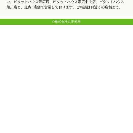
い。ピタットハウス帯広店、ピタットハウス帯広中央店、ピタットハウス
旭川店と、道内3店舗で営業しております。ご相談はお近くの店舗まで。
©株式会社丸正池田