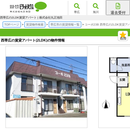
帯広
旭川
退去受付
帯広店
西帯広の2LDK賃貸アパート | 株式会社丸正池田
旭川店
TOPページ
賃貸物件検索
帯広市の賃貸情報一覧
コーポ23B 西帯広の2LDK賃貸ア
西帯広の賃貸アパート(2LDK)の物件情報