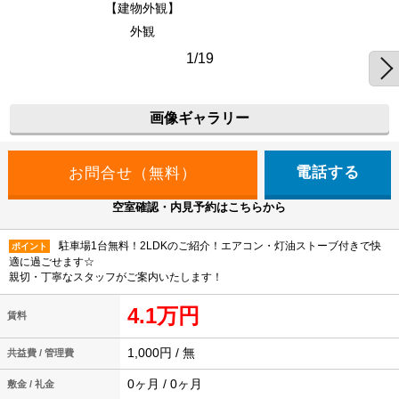
【建物外観】
外観
1/19
画像ギャラリー
電話する
空室確認・内見予約はこちらから
駐車場1台無料！2LDKのご紹介！エアコン・灯油ストーブ付きで快
ポイント
適に過ごせます☆
親切・丁寧なスタッフがご案内いたします！
4.1万円
賃料
1,000円 / 無
共益費 / 管理費
0ヶ月 / 0ヶ月
敷金 / 礼金