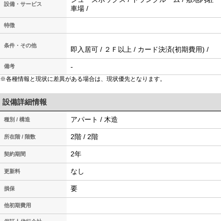
設備・サービス
車場 /
特徴
条件・その他
即入居可 / ２Ｆ以上 / カード決済(初期費用) /
-
備考
※各種情報と現状に差異がある場合は、現状優先となります。
設備詳細情報
アパート / 木造
種別 / 構造
2階 / 2階
所在階 / 階数
2年
契約期間
なし
更新料
要
損保
他初期費用