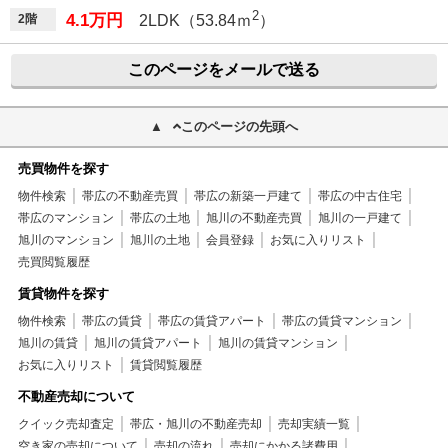
2
4.1万円
2階
2LDK（53.84ｍ
）
このページをメールで送る
このページの先頭へ
売買物件を探す
物件検索
帯広の不動産売買
帯広の新築一戸建て
帯広の中古住宅
帯広のマンション
帯広の土地
旭川の不動産売買
旭川の一戸建て
旭川のマンション
旭川の土地
会員登録
お気に入りリスト
売買閲覧履歴
賃貸物件を探す
物件検索
帯広の賃貸
帯広の賃貸アパート
帯広の賃貸マンション
旭川の賃貸
旭川の賃貸アパート
旭川の賃貸マンション
お気に入りリスト
賃貸閲覧履歴
不動産売却について
クイック売却査定
帯広・旭川の不動産売却
売却実績一覧
空き家の売却について
売却の流れ
売却にかかる諸費用