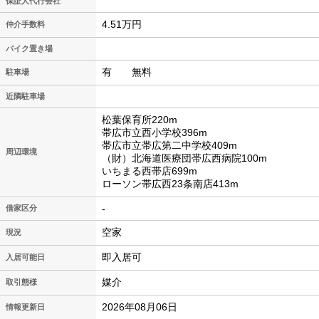
保証人代行会社
4.51万円
仲介手数料
バイク置き場
有 無料
駐車場
近隣駐車場
松葉保育所220m
帯広市立西小学校396m
帯広市立帯広第二中学校409m
周辺環境
（財）北海道医療団帯広西病院100m
いちまる西帯店699m
ローソン帯広西23条南店413m
-
借家区分
空家
現況
即入居可
入居可能日
媒介
取引態様
2026年08月06日
情報更新日