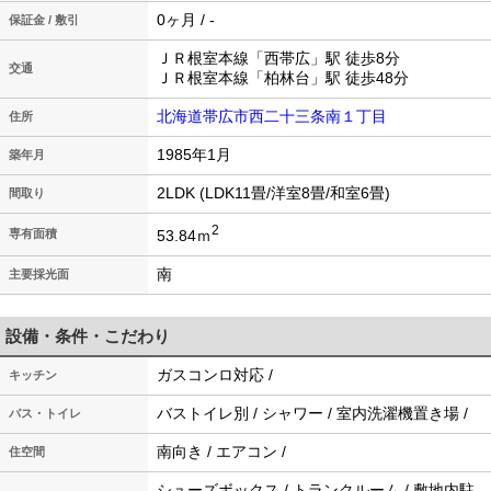
0ヶ月 / -
保証金 / 敷引
ＪＲ根室本線「西帯広」駅 徒歩8分
交通
ＪＲ根室本線「柏林台」駅 徒歩48分
北海道帯広市西二十三条南１丁目
住所
1985年1月
築年月
2LDK (LDK11畳/洋室8畳/和室6畳)
間取り
2
53.84ｍ
専有面積
南
主要採光面
設備・条件・こだわり
ガスコンロ対応 /
キッチン
バストイレ別 / シャワー / 室内洗濯機置き場 /
バス・トイレ
南向き / エアコン /
住空間
シューズボックス / トランクルーム / 敷地内駐