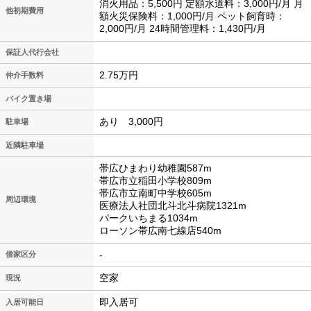
消火用品：5,500円 定額水道料：3,000円/月 月
他初期費用
額火災保険料：1,000円/月 ペット飼育時：
2,000円/月 24時間管理料：1,430円/月
保証人代行会社
2.75万円
仲介手数料
バイク置き場
あり 3,000円
駐車場
近隣駐車場
帯広ひまわり幼稚園587m
帯広市立稲田小学校809m
帯広市立南町中学校605m
周辺環境
医療法人社団北斗北斗病院1321m
パークいちまる1034m
ローソン帯広南七線店540m
-
借家区分
空家
現況
即入居可
入居可能日