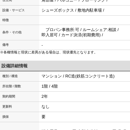
角部屋 / バルコニー / フローリング /
住空間
シューズボックス / 敷地内駐車場 /
設備・サービス
特徴
プロパン事務所:可 / ルームシェア:相談 /
条件・その他
即入居可 / カード決済(初期費用) /
-
備考
※各種情報と現状に差異がある場合は、現状優先となります。
設備詳細情報
マンション / RC造(鉄筋コンクリート造)
種別 / 構造
1階 / 4階
所在階 / 階数
2年
契約期間
なし
更新料
要
損保