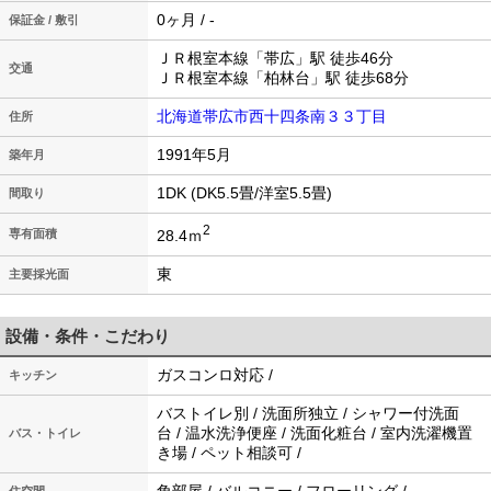
0ヶ月 / -
保証金 / 敷引
ＪＲ根室本線「帯広」駅 徒歩46分
交通
ＪＲ根室本線「柏林台」駅 徒歩68分
北海道帯広市西十四条南３３丁目
住所
1991年5月
築年月
1DK (DK5.5畳/洋室5.5畳)
間取り
2
28.4ｍ
専有面積
東
主要採光面
設備・条件・こだわり
ガスコンロ対応 /
キッチン
バストイレ別 / 洗面所独立 / シャワー付洗面
台 / 温水洗浄便座 / 洗面化粧台 / 室内洗濯機置
バス・トイレ
き場 / ペット相談可 /