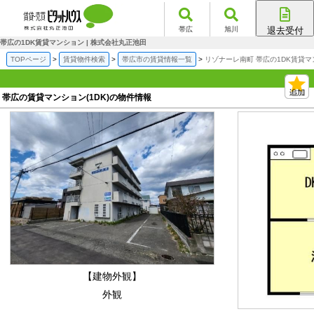
帯広
旭川
退去受付
帯広店
帯広の1DK賃貸マンション | 株式会社丸正池田
旭川店
TOPページ
賃貸物件検索
帯広市の賃貸情報一覧
リゾナーレ南町 帯広の1DK賃貸
帯広の賃貸マンション(1DK)の物件情報
【建物外観】
外観