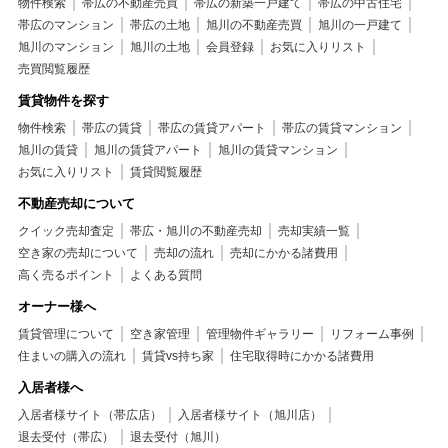
物件検索
帯広の不動産売買
帯広の新築一戸建て
帯広の中古住宅
帯広のマンション
帯広の土地
旭川の不動産売買
旭川の一戸建て
旭川のマンション
旭川の土地
会員登録
お気に入りリスト
売買閲覧履歴
賃貸物件を探す
物件検索
帯広の賃貸
帯広の賃貸アパート
帯広の賃貸マンション
旭川の賃貸
旭川の賃貸アパート
旭川の賃貸マンション
お気に入りリスト
賃貸閲覧履歴
不動産売却について
クイック売却査定
帯広・旭川の不動産売却
売却実績一覧
空き家の売却について
売却の流れ
売却にかかる諸費用
高く売るポイント
よくある質問
オーナー様へ
賃貸管理について
空き家管理
管理物件ギャラリー
リフォーム事例
住まいの購入の流れ
賃貸vs持ち家
住宅取得時にかかる諸費用
入居者様へ
入居者様サイト（帯広店）
入居者様サイト（旭川店）
退去受付（帯広）
退去受付（旭川）