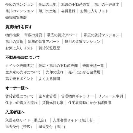
帯広のマンション
帯広の土地
旭川の不動産売買
旭川の一戸建て
旭川のマンション
旭川の土地
会員登録
お気に入りリスト
売買閲覧履歴
賃貸物件を探す
物件検索
帯広の賃貸
帯広の賃貸アパート
帯広の賃貸マンション
旭川の賃貸
旭川の賃貸アパート
旭川の賃貸マンション
お気に入りリスト
賃貸閲覧履歴
不動産売却について
クイック売却査定
帯広・旭川の不動産売却
売却実績一覧
空き家の売却について
売却の流れ
売却にかかる諸費用
高く売るポイント
よくある質問
オーナー様へ
賃貸管理について
空き家管理
管理物件ギャラリー
リフォーム事例
住まいの購入の流れ
賃貸vs持ち家
住宅取得時にかかる諸費用
入居者様へ
入居者様サイト（帯広店）
入居者様サイト（旭川店）
退去受付（帯広）
退去受付（旭川）