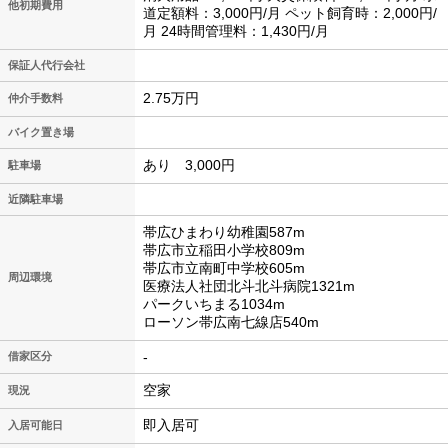
他初期費用
道定額料：3,000円/月 ペット飼育時：2,000円/
月 24時間管理料：1,430円/月
保証人代行会社
2.75万円
仲介手数料
バイク置き場
あり 3,000円
駐車場
近隣駐車場
帯広ひまわり幼稚園587m
帯広市立稲田小学校809m
帯広市立南町中学校605m
周辺環境
医療法人社団北斗北斗病院1321m
パークいちまる1034m
ローソン帯広南七線店540m
-
借家区分
空家
現況
即入居可
入居可能日