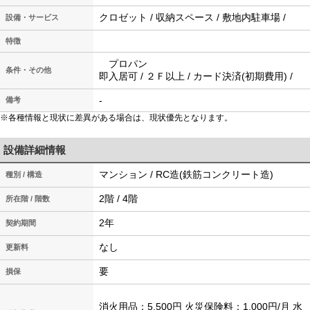
クロゼット / 収納スペース / 敷地内駐車場 /
設備・サービス
特徴
プロパン
条件・その他
即入居可 / ２Ｆ以上 / カード決済(初期費用) /
-
備考
※各種情報と現状に差異がある場合は、現状優先となります。
設備詳細情報
マンション / RC造(鉄筋コンクリート造)
種別 / 構造
2階 / 4階
所在階 / 階数
2年
契約期間
なし
更新料
要
損保
消火用品：5,500円 火災保険料：1,000円/月 水