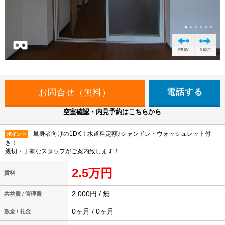
電話する
空室確認・内見予約はこちらから
単身者向けの1DK！水道料定額♪シャンドレ・ウォッシュレット付
ポイント
き！
親切・丁寧なスタッフがご案内致します！
2.5万円
賃料
2,000円 / 無
共益費 / 管理費
0ヶ月 / 0ヶ月
敷金 / 礼金