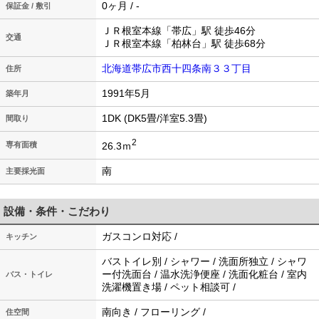
0ヶ月 / -
保証金 / 敷引
ＪＲ根室本線「帯広」駅 徒歩46分
交通
ＪＲ根室本線「柏林台」駅 徒歩68分
北海道帯広市西十四条南３３丁目
住所
1991年5月
築年月
1DK (DK5畳/洋室5.3畳)
間取り
2
26.3ｍ
専有面積
南
主要採光面
設備・条件・こだわり
ガスコンロ対応 /
キッチン
バストイレ別 / シャワー / 洗面所独立 / シャワ
ー付洗面台 / 温水洗浄便座 / 洗面化粧台 / 室内
バス・トイレ
洗濯機置き場 / ペット相談可 /
南向き / フローリング /
住空間