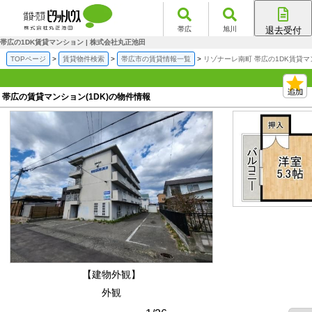
帯広
旭川
退去受付
帯広店
帯広の1DK賃貸マンション | 株式会社丸正池田
旭川店
TOPページ
賃貸物件検索
帯広市の賃貸情報一覧
リゾナーレ南町 帯広の1DK賃貸
帯広の賃貸マンション(1DK)の物件情報
【建物外観】
外観