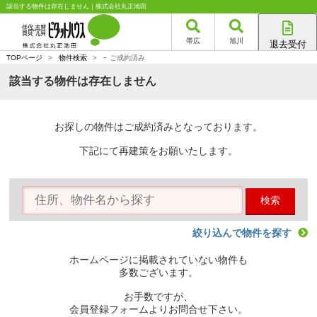
該当する物件は存在しません｜株式会社丸正池田
帯広
旭川
退去受付
-
帯広店
TOPページ
>
物件検索
>
ご成約済み
旭川店
該当する物件は存在しません
お探しの物件はご成約済みとなっております。
下記にて再建策をお願いたします。
検索
絞り込んで物件を探す
ホームページに掲載されていない物件も
多数ございます。
お手数ですが、
会員登録フォームよりお問合せ下さい。