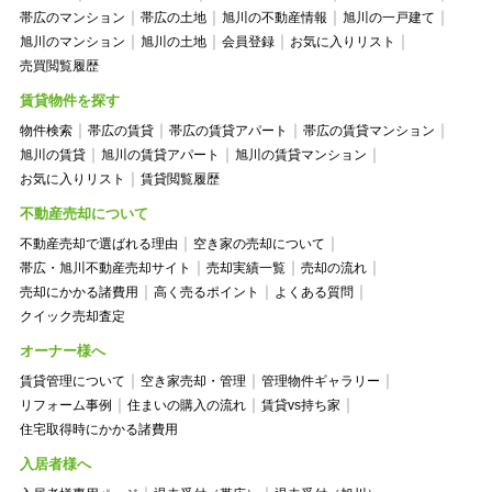
帯広のマンション
帯広の土地
旭川の不動産情報
旭川の一戸建て
旭川のマンション
旭川の土地
会員登録
お気に入りリスト
売買閲覧履歴
賃貸物件を探す
物件検索
帯広の賃貸
帯広の賃貸アパート
帯広の賃貸マンション
旭川の賃貸
旭川の賃貸アパート
旭川の賃貸マンション
お気に入りリスト
賃貸閲覧履歴
不動産売却について
不動産売却で選ばれる理由
空き家の売却について
帯広・旭川不動産売却サイト
売却実績一覧
売却の流れ
売却にかかる諸費用
高く売るポイント
よくある質問
クイック売却査定
オーナー様へ
賃貸管理について
空き家売却・管理
管理物件ギャラリー
リフォーム事例
住まいの購入の流れ
賃貸vs持ち家
住宅取得時にかかる諸費用
入居者様へ