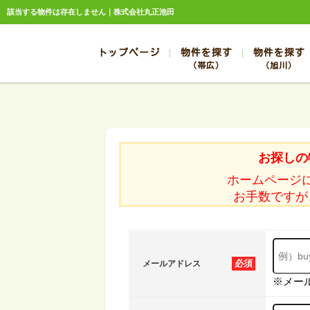
該当する物件は存在しません｜株式会社丸正池田
トップページ
物件を探す
物件を探す
（帯広）
（旭川）
総合お問合せ
お知らせ
賃貸管理について
選ばれる理由
管理のお問合せ
スタッフ紹介
帯広
旭川
帯広
旭川
お探しの
帯広
旭川
ホームページ
帯広
旭川
お手数ですが
帯広
旭川
必須
メールアドレス
※メー