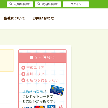
売買物件検索
賃貸物件検索
ログイン
当社について
お問い合わせ
賃貸
賃貸
サイト
事例
退去受付（帯広店）
会社概要
クイック売却査定
お問合せ
退去受付（旭川店）
採用情報
一覧
一覧
帯広の1R～1K賃貸
旭川の1R～1K賃貸
ート
ート
帯広の1DK～1LDK賃貸
旭川の1DK～1LDK賃貸
ション
ション
帯広の2K～2LDK賃貸
旭川の2K～2LDK賃貸
買う・借りる
建て
建て
帯広の3K～3LDK賃貸
旭川の3K～3LDK賃貸
帯広エリア
所
所
帯広の4K以上賃貸
旭川の4K以上賃貸
旭川エリア
お店の予約をしたい