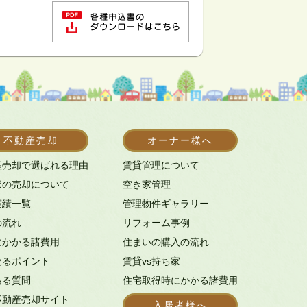
不動産売却
オーナー様へ
産売却で選ばれる理由
賃貸管理について
家の売却について
空き家管理
実績一覧
管理物件ギャラリー
の流れ
リフォーム事例
にかかる諸費用
住まいの購入の流れ
売るポイント
賃貸vs持ち家
ある質問
住宅取得時にかかる諸費用
不動産売却サイト
入居者様へ