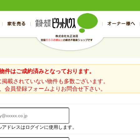
家を売る
オーナー様へ
売買
売買
売却実績一覧
空き家管理
スタッフブログ
売却のお問合せ
管理物件ギャラリー
売却のご相談
入居者様ページ
お客様の声
不動産売却査定
リフォーム
の売買物件一覧
の売買物件一覧
帯広の1000万円以下
旭川の1000万円以下
帯広の賃貸物件
旭川の賃貸物件
の新築一戸建て
の新築一戸建て
帯広の1000万～2000万円
旭川の1000万～2000万円
帯広の賃貸アパ
旭川の賃貸アパ
物件はご成約済みとなっております。
の中古一戸建て
の中古一戸建て
帯広の2000万～3000万円
旭川の2000万～3000万円
帯広の賃貸マン
旭川の賃貸マン
に掲載されていない物件も多数ございます。
の土地
の土地
帯広の3000万～4000万円
旭川の3000万～4000万円
帯広の賃貸一戸
旭川の賃貸一戸
、会員登録フォームよりお問合せ下さい。
の中古マンション
の中古マンション
帯広の4000万以上
旭川の4000万以上
帯広の賃貸事務
旭川の賃貸事務
ルアドレスはログインに使用します。